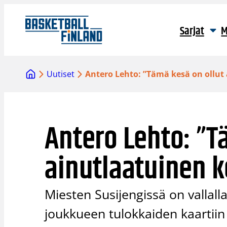
Siirry
sisältöön
Sarjat
M
Uutiset
Antero Lehto: ”Tämä kesä on ollu
Antero Lehto: ”T
ainutlaatuinen 
Miesten Susijengissä on vallall
joukkueen tulokkaiden kaartiin