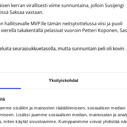
sen kerran virallisesti viime sunnuntaina, jolloin Susijengi
gissä Saksaa vastaan.
hallitsevalle MVP:lle tämän neitsytottelussa viisi ja puoli
 vierellä takakentällä pelasivat vuoroin Petteri Koponen, Sa
teluita seurajoukkuetasolla, mutta sunnuntain peli oli kovin
htii.
älaista tämä peli on kansainvälisellä maajoukkuetasolla.
veteen, kun Saksan maajoukkueen NBA-mies, Atlanta Hawksi
Yksityiskohdat
oitavakseen – ja toisinpäin.
 rikkoa, Lehto naurahtaa.
itä
a, mutta painetta oli sunnuntaina pallossa enemmän kuin
mme sisällön ja mainosten räätälöimiseen, sosiaalisen median
iseen. Lisäksi jaamme sosiaalisen median, mainosalan ja analy
, miten käytät sivustoamme. Kumppanimme voivat yhdistää näitä t