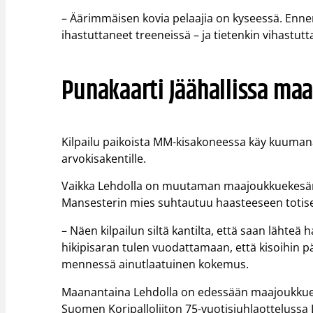
– Äärimmäisen kovia pelaajia on kyseessä. Ennen
ihastuttaneet treeneissä – ja tietenkin vihastut
Punakaarti Jäähallissa ma
Kilpailu paikoista MM-kisakoneessa käy kuumana
arvokisakentille.
Vaikka Lehdolla on muutaman maajoukkuekesän
Mansesterin mies suhtautuu haasteeseen totisen
– Näen kilpailun siltä kantilta, että saan lähte
hikipisaran tulen vuodattamaan, että kisoihin pä
mennessä ainutlaatuinen kokemus.
Maanantaina Lehdolla on edessään maajoukkueu
Suomen Koripalloliiton 75-vuotisjuhlaottelussa L