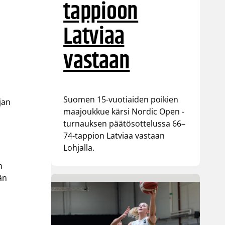
tappioon
Latviaa
vastaan
Suomen 15-vuotiaiden poikien
jan
maajoukkue kärsi Nordic Open -
turnauksen päätösottelussa 66–
74-tappion Latviaa vastaan
Lohjalla.
n
än