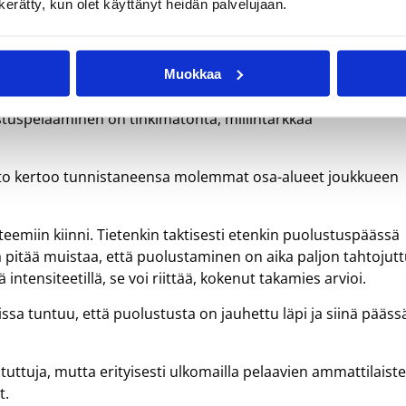
n kerätty, kun olet käyttänyt heidän palvelujaan.
ensiteetti
Muokkaa
tajan suulla ”avoimeksi järjestelmäksi”, johon on helppo
ustuspelaaminen on tinkimätöntä, millintarkkaa
o kertoo tunnistaneensa molemmat osa-alueet joukkueen
steemiin kiinni. Tietenkin taktisesti etenkin puolustuspäässä
 pitää muistaa, että puolustaminen on aika paljon tahtojutt
ä intensiteetillä, se voi riittää, kokenut takamies arvioi.
issa tuntuu, että puolustusta on jauhettu läpi ja siinä pääss
 tuttuja, mutta erityisesti ulkomailla pelaavien ammattilaist
t.