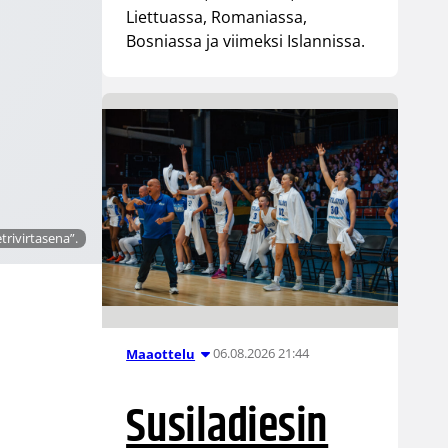
Liettuassa, Romaniassa,
Bosniassa ja viimeksi Islannissa.
rivirtasena”.
06.08.2026 21:44
Maaottelu
Susiladiesin