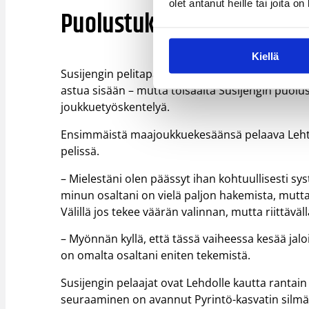
olet antanut heille tai joita o
Puolustuksessa haussa int
Kiellä
Susijengin pelitapaa on luonnehdittu päävalmen
astua sisään – mutta toisaalta Susijengin puol
joukkuetyöskentelyä.
Ensimmäistä maajoukkuekesäänsä pelaava Leht
pelissä.
– Mielestäni olen päässyt ihan kohtuullisesti sy
minun osaltani on vielä paljon hakemista, mutta
Välillä jos tekee väärän valinnan, mutta riittäväll
– Myönnän kyllä, että tässä vaiheessa kesää jalo
on omalta osaltani eniten tekemistä.
Susijengin pelaajat ovat Lehdolle kautta rantain
seuraaminen on avannut Pyrintö-kasvatin silmä