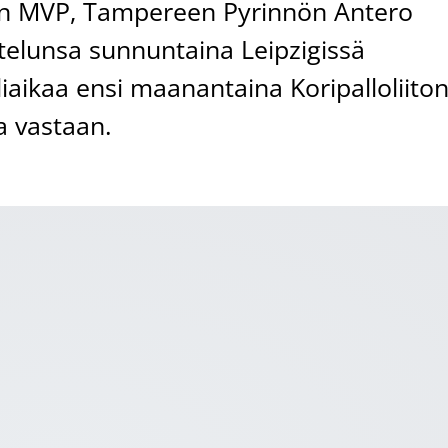
iigan MVP, Tampereen Pyrinnön Antero
elunsa sunnuntaina Leipzigissä
iaikaa ensi maanantaina Koripalloliito
a vastaan.