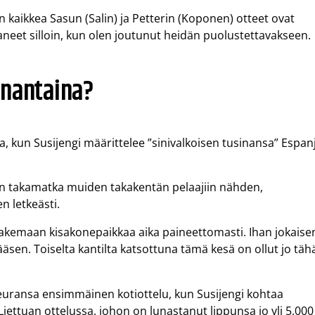
 kaikkea Sasun (Salin) ja Petterin (Koponen) otteet ovat
taneet silloin, kun olen joutunut heidän puolustettavakseen.
anantaina?
, kun Susijengi määrittelee ”sinivalkoisen tusinansa” Espan
 takamatka muiden takakentän pelaajiin nähden,
 letkeästi.
ä hakemaan kisakonepaikkaa aika paineettomasti. Ihan jokaise
äsen. Toiselta kantilta katsottuna tämä kesä on ollut jo täh
ransa ensimmäinen kotiottelu, kun Susijengi kohtaa
iettuan ottelussa, johon on lunastanut lippunsa jo yli 5,000