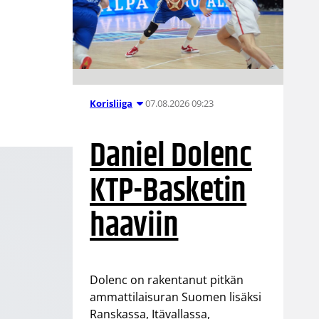
n
07.08.2026 09:23
Korisliiga
Daniel Dolenc
KTP-Basketin
haaviin
Dolenc on rakentanut pitkän
ammattilaisuran Suomen lisäksi
Ranskassa, Itävallassa,