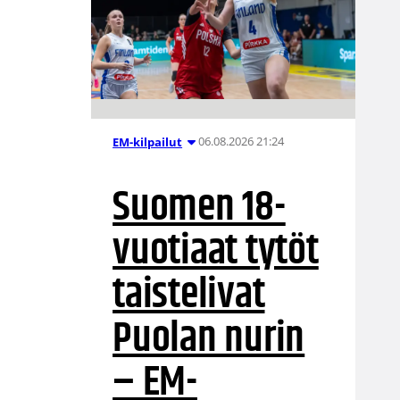
06.08.2026 21:24
EM-kilpailut
Suomen 18-
vuotiaat tytöt
taistelivat
Puolan nurin
– EM-