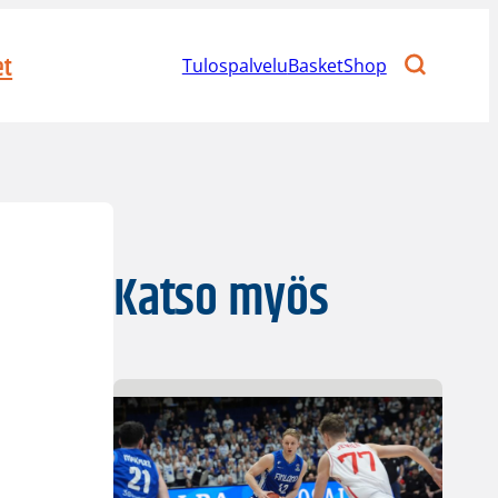
et
Tulospalvelu
BasketShop
Katso myös