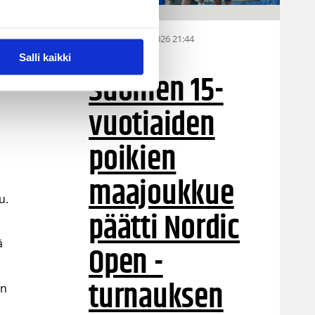
06.08.2026 21:44
MU15
Salli kaikki
Suomen 15-
vuotiaiden
poikien
maajoukkue
u.
päätti Nordic
ä
Open -
turnauksen
en