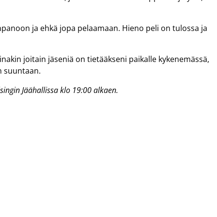
onpanoon ja ehkä jopa pelaamaan. Hieno peli on tulossa ja
inakin joitain jäseniä on tietääkseni paikalle kykenemässä,
n suuntaan.
singin Jäähallissa klo 19:00 alkaen.