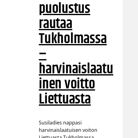
puolustus
rautaa
Tukholmassa
–
harvinaislaatu
inen voitto
Liettuasta
Susiladies nappasi
harvinaislaatuisen voiton
Liettuasta Tukholmassa