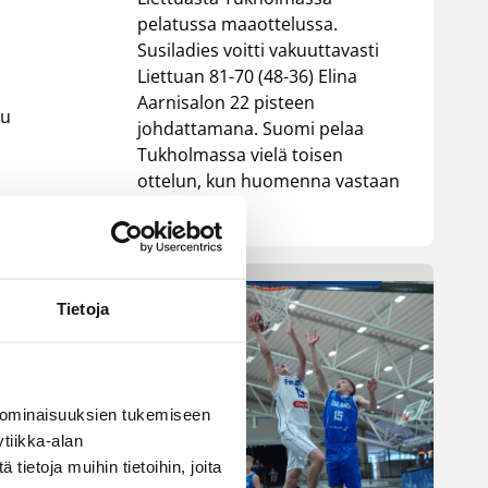
pelatussa maaottelussa.
Susiladies voitti vakuuttavasti
Liettuan 81-70 (48-36) Elina
Aarnisalon 22 pisteen
su
johdattamana. Suomi pelaa
Tukholmassa vielä toisen
ottelun, kun huomenna vastaan
tulee Ruotsi.
n
Tietoja
 ominaisuuksien tukemiseen
tiikka-alan
ietoja muihin tietoihin, joita