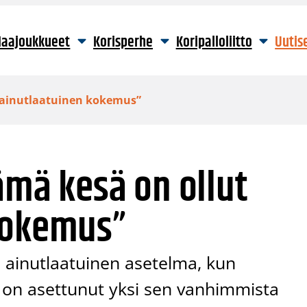
aajoukkueet
Korisperhe
Koripalloliitto
Uutis
t ainutlaatuinen kokemus”
ämä kesä on ollut
kokemus”
a ainutlaatuinen asetelma, kun
 on asettunut yksi sen vanhimmista