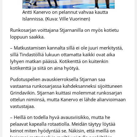
Antti Kanervo on pelannut vahvaa kautta
Islannissa. (Kuva: Ville Vuorinen)
Runkosarjan voittajana Stjarnanilla on myös kotietu
loppuun saakka.
– Matkustamisen kannalta sillä ei ole juuri merkitystä,
sillä Tindastölliä lukuun ottamatta kaikki ovat aika
lyhyen matkan päässä. Kotikenttä on kuitenkin
kotikenttä ja siitä on aina hyötyä.
Pudotuspelien avauskierroksella Stjarnan saa
vastaansa runkosarjassa kahdeksanneksi sijoittuneen
Grindavikin. Stjarnan kuittasi molemmat runkosarjan
ottelun nimiinsä, mutta Kanervo ei lähde aliarvioimaan
vastustajaa.
– Heillä on todella hyvä avausviisikko, mutta he
pelaavat kapealla rotaatiolla. Meidän täytyy löytää
keinot miten hyödyntää se. Näkisin, että meillä on