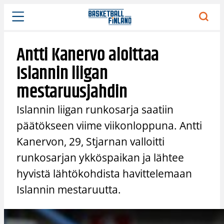
Siirry
sisältöön
Antti Kanervo aloittaa
Islannin liigan
mestaruusjahdin
Islannin liigan runkosarja saatiin
päätökseen viime viikonloppuna. Antti
Kanervon, 29, Stjarnan valloitti
runkosarjan ykköspaikan ja lähtee
hyvistä lähtökohdista havittelemaan
Islannin mestaruutta.