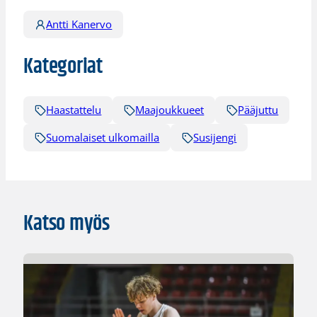
Antti Kanervo
Kategoriat
Haastattelu
Maajoukkueet
Pääjuttu
Suomalaiset ulkomailla
Susijengi
Katso myös