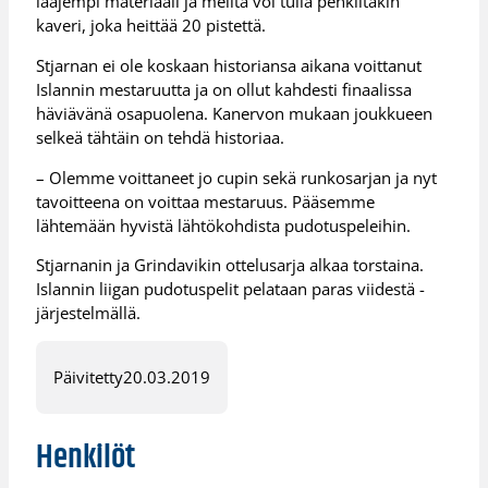
laajempi materiaali ja meiltä voi tulla penkiltäkin
kaveri, joka heittää 20 pistettä.
Stjarnan ei ole koskaan historiansa aikana voittanut
Islannin mestaruutta ja on ollut kahdesti finaalissa
häviävänä osapuolena. Kanervon mukaan joukkueen
selkeä tähtäin on tehdä historiaa.
– Olemme voittaneet jo cupin sekä runkosarjan ja nyt
tavoitteena on voittaa mestaruus. Pääsemme
lähtemään hyvistä lähtökohdista pudotuspeleihin.
Stjarnanin ja Grindavikin ottelusarja alkaa torstaina.
Islannin liigan pudotuspelit pelataan paras viidestä -
järjestelmällä.
Päivitetty
20.03.2019
Henkilöt