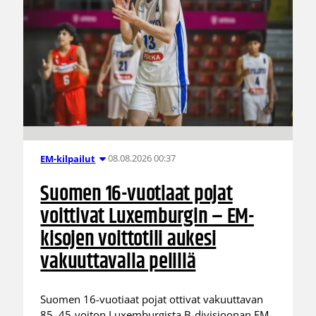
08.08.2026 00:37
EM-kilpailut
Suomen 16-vuotiaat pojat
voittivat Luxemburgin – EM-
kisojen voittotili aukesi
vakuuttavalla pelillä
Suomen 16-vuotiaat pojat ottivat vakuuttavan
85–45-voiton Luxemburgista B-divisioonan EM-