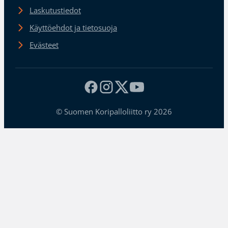
Laskutustiedot
Käyttöehdot ja tietosuoja
Evästeet
© Suomen Koripalloliitto ry 2026