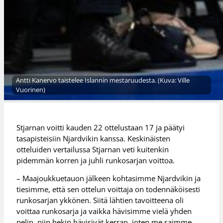
Antti Kanervo taistelee Islannin mestaruudesta. (Kuva: Ville
Vuorinen)
Stjarnan voitti kauden 22 ottelustaan 17 ja päätyi
tasapisteisiin Njardvikin kanssa. Keskinäisten
otteluiden vertailussa Stjarnan veti kuitenkin
pidemmän korren ja juhli runkosarjan voittoa.
– Maajoukkuetauon jälkeen kohtasimme Njardvikin ja
tiesimme, että sen ottelun voittaja on todennäköisesti
runkosarjan ykkönen. Siitä lähtien tavoitteena oli
voittaa runkosarja ja vaikka hävisimme vielä yhden
pelin, niin hekin hävisivät kerran, joten me saimme