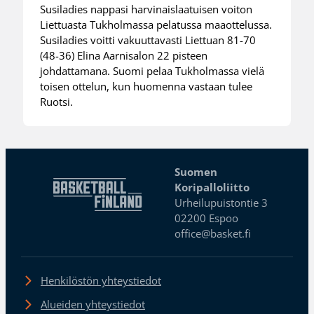
Susiladies nappasi harvinaislaatuisen voiton
Liettuasta Tukholmassa pelatussa maaottelussa.
Susiladies voitti vakuuttavasti Liettuan 81-70
(48-36) Elina Aarnisalon 22 pisteen
johdattamana. Suomi pelaa Tukholmassa vielä
toisen ottelun, kun huomenna vastaan tulee
Ruotsi.
Suomen
Koripalloliitto
Urheilupuistontie 3
02200 Espoo
office@basket.fi
Henkilöstön yhteystiedot
Alueiden yhteystiedot