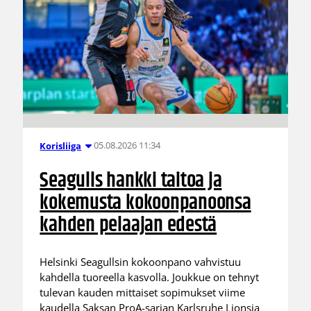
05.08.2026 11:34
Korisliiga
Seagulls hankki taitoa ja
kokemusta kokoonpanoonsa
kahden pelaajan edestä
Helsinki Seagullsin kokoonpano vahvistuu
kahdella tuoreella kasvolla. Joukkue on tehnyt
tulevan kauden mittaiset sopimukset viime
kaudella Saksan ProA-sarjan Karlsruhe Lionsia