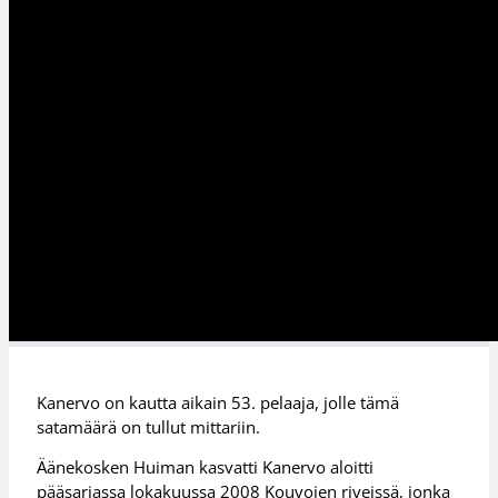
Kanervo on kautta aikain 53. pelaaja, jolle tämä
satamäärä on tullut mittariin.
Äänekosken Huiman kasvatti Kanervo aloitti
pääsarjassa lokakuussa 2008 Kouvojen riveissä, jonka