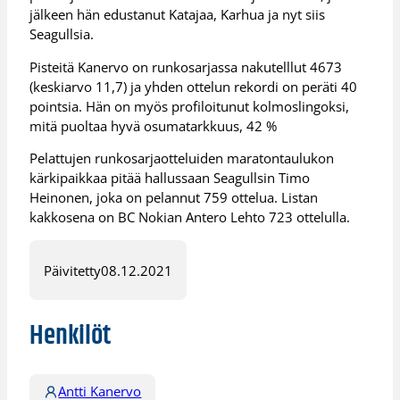
jälkeen hän edustanut Katajaa, Karhua ja nyt siis
Seagullsia.
Pisteitä Kanervo on runkosarjassa nakutelllut 4673
(keskiarvo 11,7) ja yhden ottelun rekordi on peräti 40
pointsia. Hän on myös profiloitunut kolmoslingoksi,
mitä puoltaa hyvä osumatarkkuus, 42 %
Pelattujen runkosarjaotteluiden maratontaulukon
kärkipaikkaa pitää hallussaan Seagullsin Timo
Heinonen, joka on pelannut 759 ottelua. Listan
kakkosena on BC Nokian Antero Lehto 723 ottelulla.
Päivitetty
08.12.2021
Henkilöt
Antti Kanervo