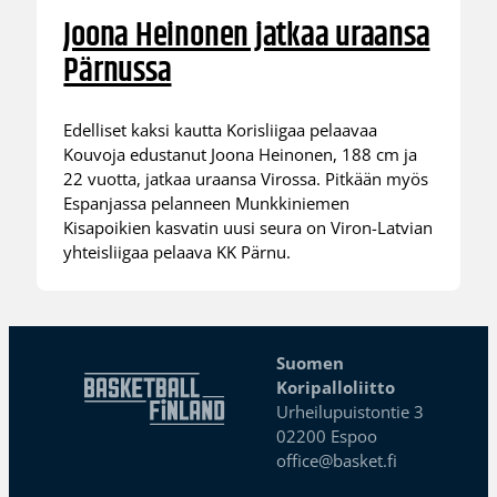
Joona Heinonen jatkaa uraansa
Pärnussa
Edelliset kaksi kautta Korisliigaa pelaavaa
Kouvoja edustanut Joona Heinonen, 188 cm ja
22 vuotta, jatkaa uraansa Virossa. Pitkään myös
Espanjassa pelanneen Munkkiniemen
Kisapoikien kasvatin uusi seura on Viron-Latvian
yhteisliigaa pelaava KK Pärnu.
Suomen
Koripalloliitto
Urheilupuistontie 3
02200 Espoo
office@basket.fi