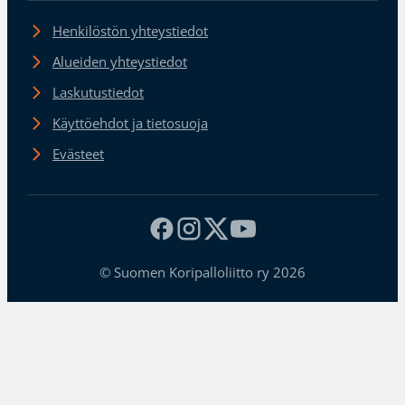
Henkilöstön yhteystiedot
Alueiden yhteystiedot
Laskutustiedot
Käyttöehdot ja tietosuoja
Evästeet
© Suomen Koripalloliitto ry 2026