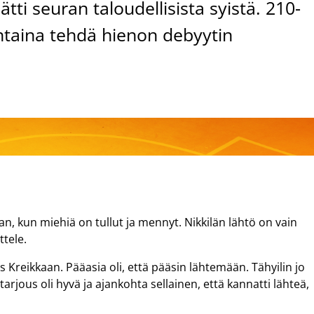
ätti seuran taloudellisista syistä. 210-
untaina tehdä hienon debyytin
, kun miehiä on tullut ja mennyt. Nikkilän lähtö on vain
ttele.
s Kreikkaan. Pääasia oli, että pääsin lähtemään. Tähyilin jo
rjous oli hyvä ja ajankohta sellainen, että kannatti lähteä,