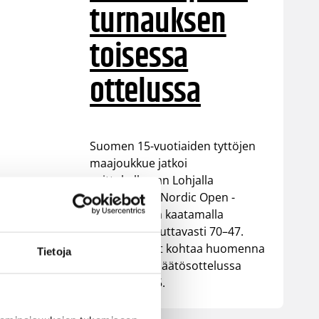
turnauksen
toisessa
ottelussa
Suomen 15-vuotiaiden tyttöjen
maajoukkue jatkoi
voittokulkuaan Lohjalla
pelattavassa Nordic Open -
turnauksessa kaatamalla
Islannin vakuuttavasti 70–47.
Sudenpennut kohtaa huomenna
Tietoja
turnauksen päätösottelussa
Latvian klo 15.