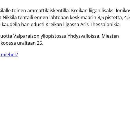
lälle toinen ammattilaiskentillä. Kreikan liigan lisäksi Ioniko
a Nikkilä tehtaili ennen lähtöään keskimäärin 8,5 pistettä, 4,
 kaudella hän edusti Kreikan liigassa Aris Thessalonikia.
vuotta Valparaison yliopistossa Yhdysvalloissa. Miesten
 koossa uraltaan 25.
t_miehet/