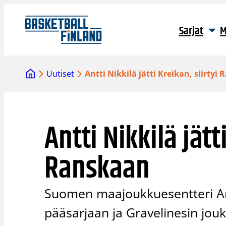
Siirry
sisältöön
Sarjat
M
Uutiset
Antti Nikkilä jätti Kreikan, siirtyi
Antti Nikkilä jätt
Ranskaan
Suomen maajoukkuesentteri Ant
pääsarjaan ja Gravelinesin jou