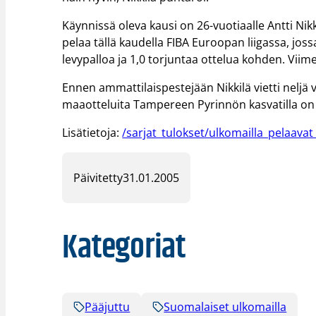
Käynnissä oleva kausi on 26-vuotiaalle Antti Nikki
pelaa tällä kaudella FIBA Euroopan liigassa, joss
levypalloa ja 1,0 torjuntaa ottelua kohden. Viime
Ennen ammattilaispestejään Nikkilä vietti neljä 
maaotteluita Tampereen Pyrinnön kasvatilla on
Lisätietoja:
/sarjat_tulokset/ulkomailla_pelaava
Päivitetty
31.01.2005
Kategoriat
Pääjuttu
Suomalaiset ulkomailla