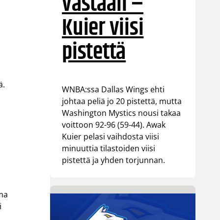
vastaan –
Kuier viisi
pistettä
ä.
WNBA:ssa Dallas Wings ehti
johtaa peliä jo 20 pistettä, mutta
Washington Mystics nousi takaa
voittoon 92-96 (59-44). Awak
Kuier pelasi vaihdosta viisi
minuuttia tilastoiden viisi
pistettä ja yhden torjunnan.
Oma
i