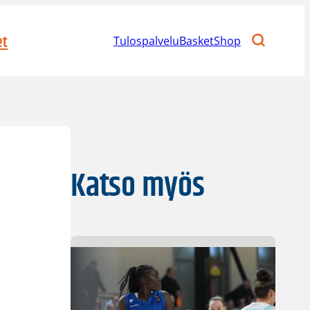
et
Tulospalvelu
BasketShop
Katso myös