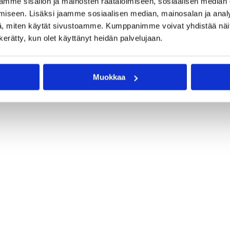
mme sisällön ja mainosten räätälöimiseen, sosiaalisen median
iseen. Lisäksi jaamme sosiaalisen median, mainosalan ja analy
, miten käytät sivustoamme. Kumppanimme voivat yhdistää näitä t
n kerätty, kun olet käyttänyt heidän palvelujaan.
Muokkaa