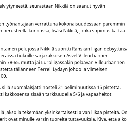
selviytyneestä, seurastaan Nikkilä on saanut hyvän
tiseen työnantajaan verrattuna kokonaisuudessaan paremmin
n perusteella kunnossa, lisäsi Nikkilä, jonka sopimus kattaa
inen peli, jossa Nikkilä suoritti Ranskan liigan debyyttins
eraissa tiukoille sarjakakkosen Asvel Villeurbannen.
in 78-65, mutta jäi Euroliigassakin pelaavan Villeurbannen
pistettä tällänneen Terrell Lydayn johdolla viimeisen
100.
sillä suomalaisjätti nosteli 21 peliminuutissa 15 pistettä.
pisti kakkosensa sisään tarkkuudella 5/6 ja vapaaheitot
llä jaksolla tekemään yksinkertaisesti aivan liikaa pisteitä. 
erit ovat minulle varsin tuoreita tuttavuuksia. Kiva, että alko