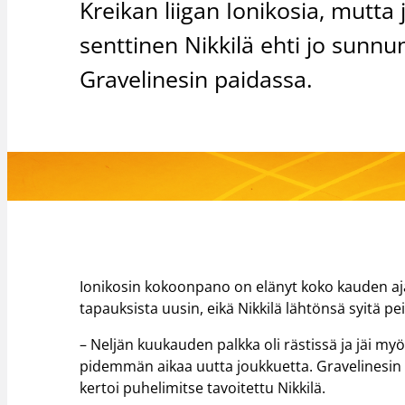
Kreikan liigan Ionikosia, mutta j
senttinen Nikkilä ehti jo sunn
Gravelinesin paidassa.
Ionikosin kokoonpano on elänyt koko kauden ajan
tapauksista uusin, eikä Nikkilä lähtönsä syitä pei
– Neljän kuukauden palkka oli rästissä ja jäi myö
pidemmän aikaa uutta joukkuetta. Gravelinesin ta
kertoi puhelimitse tavoitettu Nikkilä.