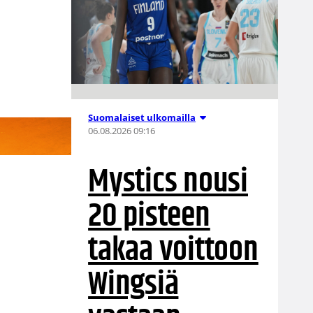
Suomalaiset ulkomailla
06.08.2026 09:16
Mystics nousi
20 pisteen
takaa voittoon
Wingsiä