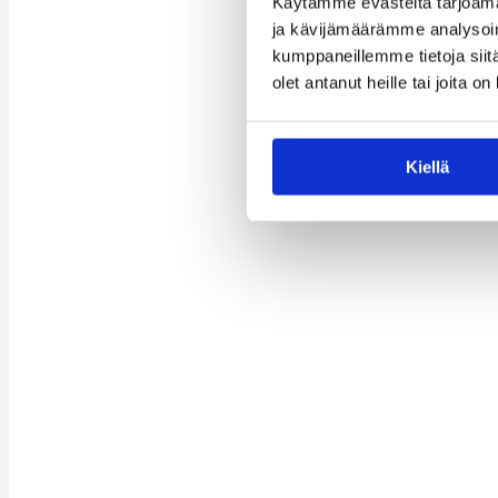
Käytämme evästeitä tarjoama
ja kävijämäärämme analysoim
kumppaneillemme tietoja siitä
olet antanut heille tai joita o
Kiellä