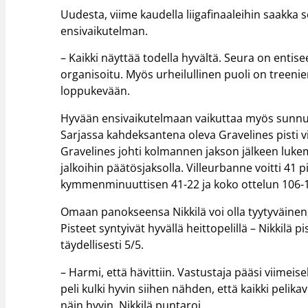
Uudesta, viime kaudella liigafinaaleihin saakka 
ensivaikutelman.
– Kaikki näyttää todella hyvältä. Seura on en
organisoitu. Myös urheilullinen puoli on treenie
loppukevään.
Hyvään ensivaikutelmaan vaikuttaa myös sunnunta
Sarjassa kahdeksantena oleva Gravelines pisti vi
Gravelines johti kolmannen jakson jälkeen lukem
jalkoihin päätösjaksolla. Villeurbanne voitti 41 
kymmenminuuttisen 41-22 ja koko ottelun 106-
Omaan panokseensa Nikkilä voi olla tyytyväinen, 
Pisteet syntyivät hyvällä heittopelillä – Nikkilä 
täydellisesti 5/5.
– Harmi, että hävittiin. Vastustaja pääsi viimeise
peli kulki hyvin siihen nähden, että kaikki pelikav
näin hyvin, Nikkilä puntaroi.