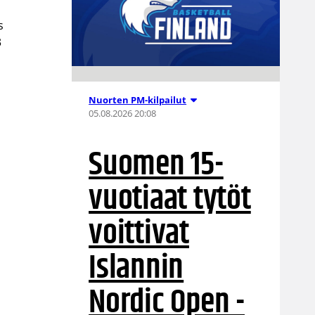
s
3
Nuorten PM-kilpailut
05.08.2026 20:08
Suomen 15-
vuotiaat tytöt
voittivat
Islannin
Nordic Open -