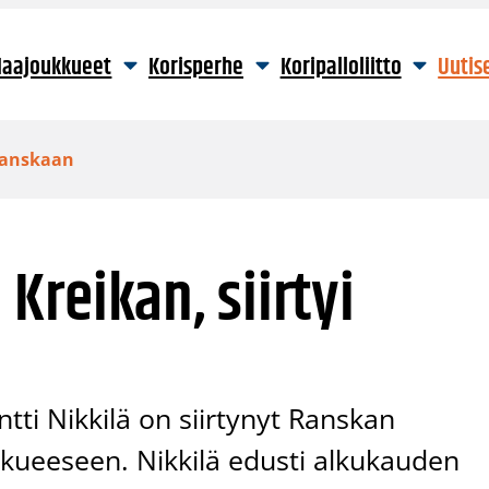
aajoukkueet
Korisperhe
Koripalloliitto
Uutis
 Ranskaan
i Kreikan, siirtyi
ti Nikkilä on siirtynyt Ranskan
kkueeseen. Nikkilä edusti alkukauden