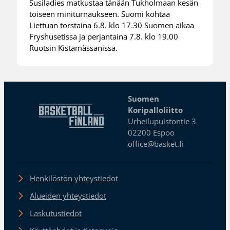
Susiladies matkustaa tänään Tukholmaan kesän
toiseen miniturnaukseen. Suomi kohtaa
Liettuan torstaina 6.8. klo 17.30 Suomen aikaa
Fryshusetissa ja perjantaina 7.8. klo 19.00
Ruotsin Kistamässanissa.
Suomen
Koripalloliitto
Urheilupuistontie 3
02200 Espoo
office@basket.fi
Henkilöstön yhteystiedot
Alueiden yhteystiedot
Laskutustiedot