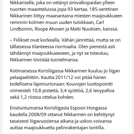
Nikkariselle, joka on vetänyt sinivalkopaidan ylleen
nuorten maaotteluissa jopa 93 kertaa. 185-senttinen
Nikkarinen liittyy maanantaina miesten maajoukkueen
remmiin kolmen muun uuden tulokkaan, Carl
Lindbomin, Roope Ahosen ja Matti Nuutisen, kanssa.
– Fiilikset ovat korkealla. Vähän jännittää, mutta se on
tällaisessa tilanteessa normaalia. Olen pienestä asti
tähdännyt maajoukkueeseen, ja nyt se toteutuu,
Nikkarinen tiivistää tunnelmansa.
Kotimaisessa Korisliigassa Nikkarinen kuuluu jo liigan
pelaajaeliittiin. Kautta 2011/12 voi pitää hänen
todellisena läpimurtonaan: Kouvojen luottopointti
viimeisteli 10,8 pistettä, 3,4 syöttöä, 2,6 levypalloa
sekä 1,2 riistoa ottelua kohden.
Ensituntumansa Korisliigasta Espoon Hongassa
kaudella 2008/09 ottanut Nikkarinen on kehittynyt
tasaisesti liigavuosiensa aikana ja uskoo voivansa
auttaa maajoukkuetta pelinrakentajan tontilla.