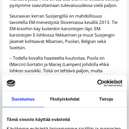
pystymme saavuttamaan tulevaisuudessa vielä paljon.
Seuraavan kerran Susijengillä on mahdollisuus
tavoitella EM-menestystä Sloveniassa kesällä 2013. Tie
EM-kisoihin käy kuitenkin karsintojen läpi: EM-
karsintojen E-lohkossa Nikkarinen ja muut Susijengin
jäsenet kohtaavat Albanian, Puolan, Belgian sekä
Sveitsin.
– Todella kovalta haasteelta kuulostaa. Puola on
(Marcin) Gortatin ja Maciej (Lampen) johdolla ehkä
lohkon suosikki. Töitä on tehtävä paljon, mutta
uskomme, että meillä on hyvät mahdollisuudet pelata
itsemme kisoihin, Nikkarinen päättää.
Lisätietoja:
Antto Nikkarisen maajoukkuehistoria
Suostumus
Yksityiskohdat
Tietoja
Lisätietoja:
Miesten maajoukkue
Lisätietoja:
EM-karsintojen lipunmyynti
Tämä sivusto käyttää evästeitä
Käytämme evästeitä tarjoamamme sisällön ja mainosten