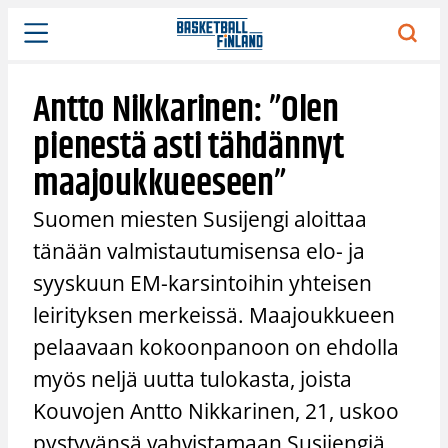
Siirry
sisältöön
Antto Nikkarinen: ”Olen
pienestä asti tähdännyt
maajoukkueeseen”
Suomen miesten Susijengi aloittaa
tänään valmistautumisensa elo- ja
syyskuun EM-karsintoihin yhteisen
leirityksen merkeissä. Maajoukkueen
pelaavaan kokoonpanoon on ehdolla
myös neljä uutta tulokasta, joista
Kouvojen Antto Nikkarinen, 21, uskoo
pystyvänsä vahvistamaan Susijengiä