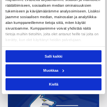
räätälöimiseen, sosiaalisen median ominaisuuksien
Päivitetty
02.07.2012
tukemiseen ja kävijämäärämme analysoimiseen. Lisäksi
jaamme sosiaalisen median, mainosalan ja analytiikka-
alan kumppaneillemme tietoja siitä, miten käytät
Kategoriat
sivustoamme. Kumppanimme voivat yhdistää näitä
tietoja muihin tietoihin, joita olet antanut heille tai joita on
kerätty, kun olet käyttänyt heidän palvelujaan.
Haastattelu
Maajoukkue
Pääjuttu
Salli kaikki
Katso myös
Muokkaa
Kiellä