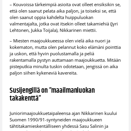
– Kouvoissa tärkeimpiä asioita ovat olleet ensiksikin se,
että olen saanut pelata aika paljon, ja toiseksi se, että
olen saanut oppia kahdelta huippuluokan
valmentajalta, jotka ovat itsekin olleet takamiehiä (Jyri
Lehtonen, Jukka Toijala), Nikkarinen miettii.
– Miesten maajoukkueessa olen vielä aika nuori ja
kokematon, mutta olen pelannut koko elämäni pointtia
ja uskon, että hyvin puolustamalla ja peliä
rakentamalla pystyn auttamaan maajoukkuetta. Mitään
pisteputkia minulta tuskin odotetaan, jengissä on aika
paljon siihen kykeneviä kavereita.
Susijengillä on ”maailmanluokan
takakenttä”
Juniorimaajoukkuetaipaleensa ajan Nikkarinen kuului
Suomen 1990/91-syntyneiden maajoukkueen
tähtitakamieskentälliseen yhdessä Sasu Salinin ja