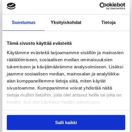
05.08.2026 20:08
Nuorten PM-kilpailut
Suostumus
Yksityiskohdat
Tietoja
Suomen 15-vuotiaat tytöt
voittivat Islannin Nordic Open -
Tämä sivusto käyttää evästeitä
turnauksen toisessa ottelussa
Käytämme evästeitä tarjoamamme sisällön ja mainosten
räätälöimiseen, sosiaalisen median ominaisuuksien
tukemiseen ja kävijämäärämme analysoimiseen. Lisäksi
Suomen 15-vuotiaiden tyttöjen maajoukkue
jatkoi voittokulkuaan Lohjalla pelattavassa
jaamme sosiaalisen median, mainosalan ja analytiikka-
Nordic Open -turnauksessa kaatamalla Islannin
alan kumppaneillemme tietoja siitä, miten käytät
vakuuttavasti 70–47. Sudenpennut kohtaa
sivustoamme. Kumppanimme voivat yhdistää näitä
huomenna turnauksen päätösottelussa Latvian
tietoja muihin tietoihin, joita olet antanut heille tai joita on
klo 15.
kerätty, kun olet käyttänyt heidän palvelujaan.
Salli kaikki