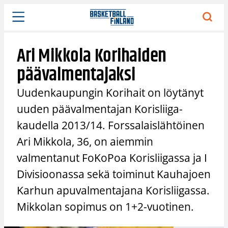
Siirry
sisältöön
Ari Mikkola Korihaiden
päävalmentajaksi
Uudenkaupungin Korihait on löytänyt
uuden päävalmentajan Korisliiga-
kaudella 2013/14. Forssalaislähtöinen
Ari Mikkola, 36, on aiemmin
valmentanut FoKoPoa Korisliigassa ja I
Divisioonassa sekä toiminut Kauhajoen
Karhun apuvalmentajana Korisliigassa.
Mikkolan sopimus on 1+2-vuotinen.