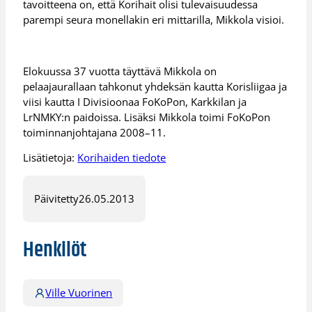
tavoitteena on, että Korihait olisi tulevaisuudessa
parempi seura monellakin eri mittarilla, Mikkola visioi.
Elokuussa 37 vuotta täyttävä Mikkola on
pelaajaurallaan tahkonut yhdeksän kautta Korisliigaa ja
viisi kautta I Divisioonaa FoKoPon, Karkkilan ja
LrNMKY:n paidoissa. Lisäksi Mikkola toimi FoKoPon
toiminnanjohtajana 2008–11.
Lisätietoja:
Korihaiden tiedote
Päivitetty
26.05.2013
Henkilöt
Ville Vuorinen