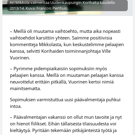
Ari Mikkola valmentaa Uudenkaupungin Korihaita kaudella
2013/14. Kuva: Francois Perthuis.
– Meillä oli muutama vaihtoehto, mutta aika nopeasti
vaihtoehdot karsittiin yhteen. Saimme positiivisia
kommentteja Mikkolasta, kun keskustelimme pelaajien
kanssa, selvitti Korihaiden toiminnanjohtaja Ville
Vuorinen.
– Pyrimme pidempiaikaisiin sopimuksiin myös
pelaajien kanssa. Meillä on muutaman pelaajan kanssa
neuvottelut erittäin pitkällä, Vuorinen kertoi nimiä
mainitsematta.
Sopimuksen varmistuttua uusi päävalmentaja puhkui
intoa.
– Päävalmentajan vakanssi on ollut mun tavoite ja nyt
on hienot fiilikset. Eihän tällaisesta tilaisuudesta voi
kieltäytyä. Pyritään tekemään pitkäjänteistä työtä ja