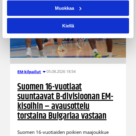
Muokkaa
Kiellä
05.08.2026 18:54
EM-kilpailut
Suomen 16-vuotiaat
suuntaavat B-divisioonan EM-
kisoihin – avausottelu
torstaina Bulgariaa vastaan
Suomen 16-vuotiaiden poikien maajoukkue