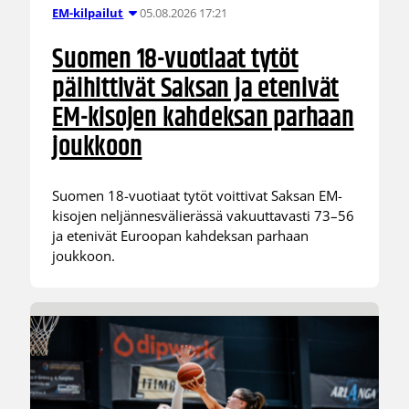
05.08.2026 17:21
EM-kilpailut
Suomen 18-vuotiaat tytöt
päihittivät Saksan ja etenivät
EM-kisojen kahdeksan parhaan
joukkoon
Suomen 18-vuotiaat tytöt voittivat Saksan EM-
kisojen neljännesvälierässä vakuuttavasti 73–56
ja etenivät Euroopan kahdeksan parhaan
joukkoon.