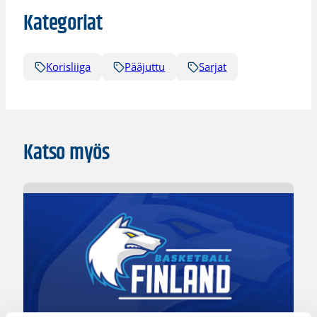
Kategoriat
Korisliiga
Pääjuttu
Sarjat
Katso myös