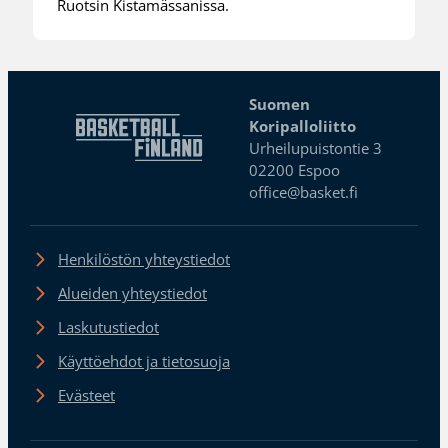
Ruotsin Kistamässanissa.
Suomen
Koripalloliitto
Urheilupuistontie 3
02200 Espoo
office@basket.fi
Henkilöstön yhteystiedot
Alueiden yhteystiedot
Laskutustiedot
Käyttöehdot ja tietosuoja
Evästeet