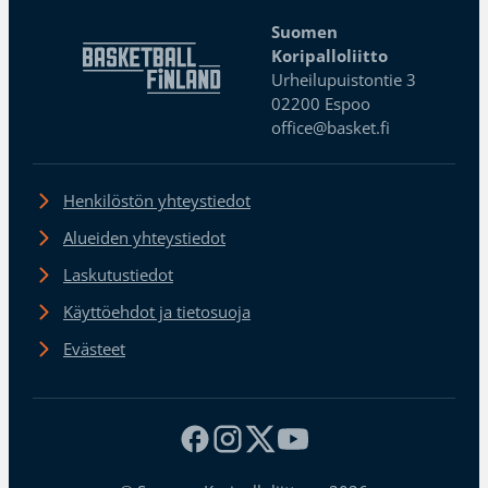
Suomen
Koripalloliitto
Urheilupuistontie 3
02200 Espoo
office@basket.fi
Henkilöstön yhteystiedot
Alueiden yhteystiedot
Laskutustiedot
Käyttöehdot ja tietosuoja
Evästeet