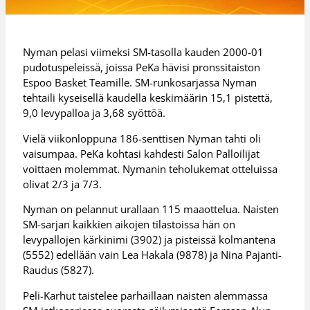
Nyman pelasi viimeksi SM-tasolla kauden 2000-01
pudotuspeleissä, joissa PeKa hävisi pronssitaiston
Espoo Basket Teamille. SM-runkosarjassa Nyman
tehtaili kyseisellä kaudella keskimäärin 15,1 pistettä,
9,0 levypalloa ja 3,68 syöttöä.
Vielä viikonloppuna 186-senttisen Nyman tahti oli
vaisumpaa. PeKa kohtasi kahdesti Salon Palloilijat
voittaen molemmat. Nymanin teholukemat otteluissa
olivat 2/3 ja 7/3.
Nyman on pelannut urallaan 115 maaottelua. Naisten
SM-sarjan kaikkien aikojen tilastoissa hän on
levypallojen kärkinimi (3902) ja pisteissä kolmantena
(5552) edellään vain Lea Hakala (9878) ja Nina Pajanti-
Raudus (5827).
Peli-Karhut taistelee parhaillaan naisten alemmassa