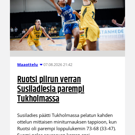
07.08.2026 21:42
Maaottelu
Ruotsi piirun verran
Susiladiesia parempi
Tukholmassa
Susiladies päätti Tukholmassa pelatun kahden
ottelun mittaisen miniturnauksen tappioon, kun
Ruotsi oli parempi loppulukemin 73-68 (33-47).
Suomi pelaa seuraavan kerran ensi