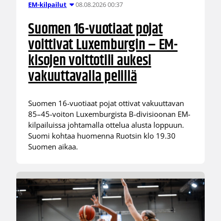
08.08.2026 00:37
EM-kilpailut
Suomen 16-vuotiaat pojat
voittivat Luxemburgin – EM-
kisojen voittotili aukesi
vakuuttavalla pelillä
Suomen 16-vuotiaat pojat ottivat vakuuttavan
85–45-voiton Luxemburgista B-divisioonan EM-
kilpailuissa johtamalla ottelua alusta loppuun.
Suomi kohtaa huomenna Ruotsin klo 19.30
Suomen aikaa.