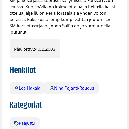
SM-jatkosarjassa suorasta säilymisestä Forssan Alun
kanssa. Kun FoA:lla on kolme ottelua ja PeKa:lla kaksi
ottelua jäljellä, on PeKa forssalaisia yhden voiton
perässä. Kaksikosta jompikumpi välttää joutumisen
SM-karsintasarjaan, johon SalPa on jo varmuudella
joutunut.
Päivitetty
24.02.2003
Henkilöt
Lea Hakala
Nina Pajanti-Raudus
Kategoriat
Pääjuttu