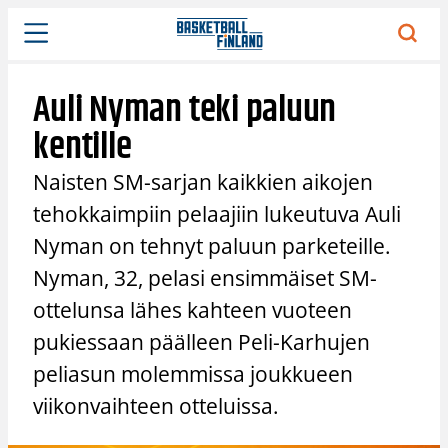
Siirry
sisältöön
Auli Nyman teki paluun
kentille
Naisten SM-sarjan kaikkien aikojen
tehokkaimpiin pelaajiin lukeutuva Auli
Nyman on tehnyt paluun parketeille.
Nyman, 32, pelasi ensimmäiset SM-
ottelunsa lähes kahteen vuoteen
pukiessaan päälleen Peli-Karhujen
peliasun molemmissa joukkueen
viikonvaihteen otteluissa.