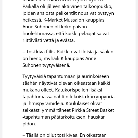
Paikalla oli jälleen aktiivinen talkoojoukko,
joiden ansiosta pelikentät nousivat pystyyn
hetkessä. K-Market Mussalon kauppias
Anne Suhonen oli koko päivän
huolehtimassa, että kaikki pelaajat saivat
riittävästi vettä ja evästä.
– Tosi kiva fiilis. Kaikki ovat iloisia ja sääkin
on hieno, myhäili K-kauppias Anne
Suhonen tyytyväisenä.
Tyytyväisiä tapahtumaan ja aurinkoiseen
säähän näyttivät olevan oikeastaan kaikki
mukana olleet. Katukorispelien lisäksi
tapahtumassa nähtiin lukuisia kärrynpyöriä
ja ihmispyramideja. Koululaiset olivat
selkeästi ymmärtäneet Pirkka Street Basket
-tapahtuman päätarkoituksen, hauskan
pidon.
– Täällä on ollut tosi kivaa. En oikestaan