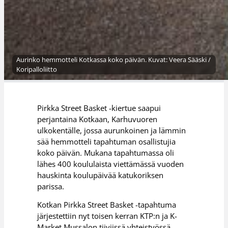
Aurinko hemmotteli Kotkassa koko päivän. Kuvat: Veera Sääski /
Koripalloliitto
Pirkka Street Basket -kiertue saapui
perjantaina Kotkaan, Karhuvuoren
ulkokentälle, jossa aurunkoinen ja lämmin
sää hemmotteli tapahtuman osallistujia
koko päivän. Mukana tapahtumassa oli
lähes 400 koululaista viettämässä vuoden
hauskinta koulupäivää katukoriksen
parissa.
Kotkan Pirkka Street Basket -tapahtuma
järjestettiin nyt toisen kerran KTP:n ja K-
Market Mussalon tiiviissä yhteistyössä.