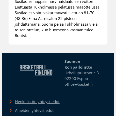
Susiladies nappasi harvinaislaatuisen voiton
Liettuasta Tukholmassa pelatussa maaottelussa.
Susiladies voitti vakuuttavasti Liettuan 81-70
(48-36) Elina Aarnisalon 22 pisteen
johdattamana. Suomi pelaa Tukholmassa vielä
toisen ottelun, kun huomenna vastaan tulee
Ruotsi.
Suomen
Koripalloliitto
Urheilupuistontie 3
02200 Espoo
office@basket.fi
Henkilöstön yhteystiedot
Alueiden yhteystiedot