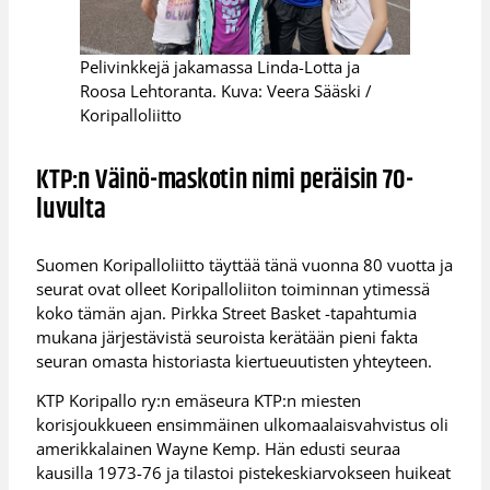
Pelivinkkejä jakamassa Linda-Lotta ja
Roosa Lehtoranta. Kuva: Veera Sääski /
Koripalloliitto
KTP:n Väinö-maskotin nimi peräisin 70-
luvulta
Suomen Koripalloliitto täyttää tänä vuonna 80 vuotta ja
seurat ovat olleet Koripalloliiton toiminnan ytimessä
koko tämän ajan. Pirkka Street Basket -tapahtumia
mukana järjestävistä seuroista kerätään pieni fakta
seuran omasta historiasta kiertueuutisten yhteyteen.
KTP Koripallo ry:n emäseura KTP:n miesten
korisjoukkueen ensimmäinen ulkomaalaisvahvistus oli
amerikkalainen Wayne Kemp. Hän edusti seuraa
kausilla 1973-76 ja tilastoi pistekeskiarvokseen huikeat