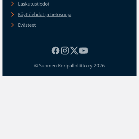
Laskutustiedot
Käyttöehdot ja tietosuoja
Evästeet
© Suomen Koripalloliitto ry 2026