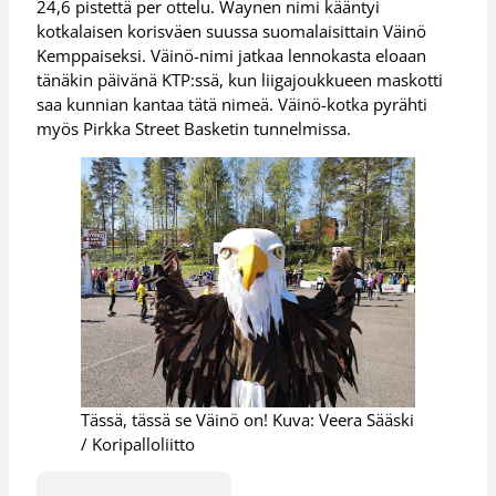
24,6 pistettä per ottelu. Waynen nimi kääntyi
kotkalaisen korisväen suussa suomalaisittain Väinö
Kemppaiseksi. Väinö-nimi jatkaa lennokasta eloaan
tänäkin päivänä KTP:ssä, kun liigajoukkueen maskotti
saa kunnian kantaa tätä nimeä. Väinö-kotka pyrähti
myös Pirkka Street Basketin tunnelmissa.
Tässä, tässä se Väinö on! Kuva: Veera Sääski
/ Koripalloliitto