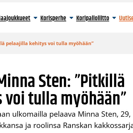
aajoukkueet
Korisperhe
Koripalloliitto
Uutis
lä pelaajilla kehitys voi tulla myöhään”
inna Sten: ”Pitkillä
ys voi tulla myöhään”
an ulkomailla pelaava Minna Sten, 29,
aikkansa ja roolinsa Ranskan kakkossarj