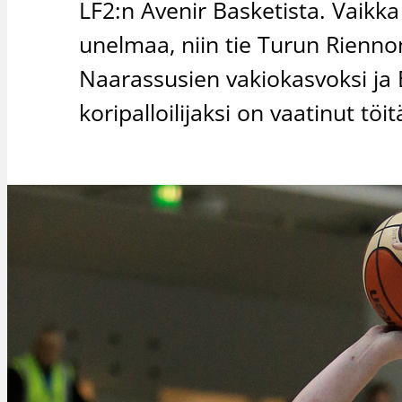
LF2:n Avenir Basketista. Vaikka 
unelmaa, niin tie Turun Rienno
Naarassusien vakiokasvoksi j
koripalloilijaksi on vaatinut töit