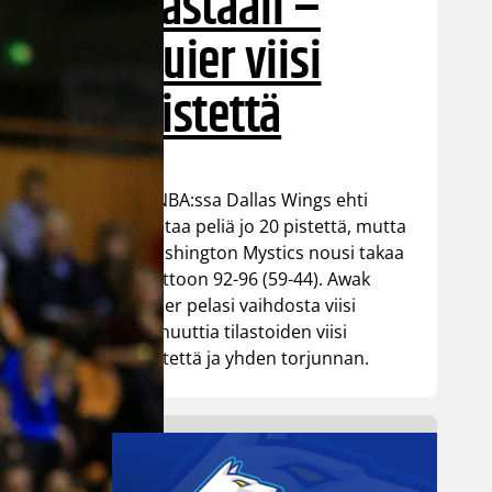
vastaan –
Kuier viisi
pistettä
WNBA:ssa Dallas Wings ehti
johtaa peliä jo 20 pistettä, mutta
Washington Mystics nousi takaa
voittoon 92-96 (59-44). Awak
Kuier pelasi vaihdosta viisi
minuuttia tilastoiden viisi
pistettä ja yhden torjunnan.