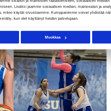
mme sisällön ja mainosten räätälöimiseen, sosiaalisen median
iseen. Lisäksi jaamme sosiaalisen median, mainosalan ja analy
, miten käytät sivustoamme. Kumppanimme voivat yhdistää näitä t
n kerätty, kun olet käyttänyt heidän palvelujaan.
Muokkaa