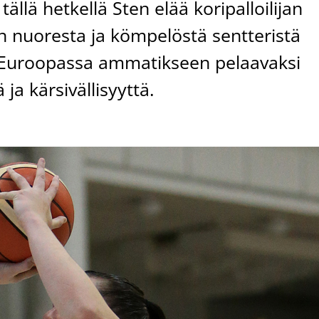
tällä hetkellä Sten elää koripalloilijan
n nuoresta ja kömpelöstä sentteristä
a Euroopassa ammatikseen pelaavaksi
ä ja kärsivällisyyttä.