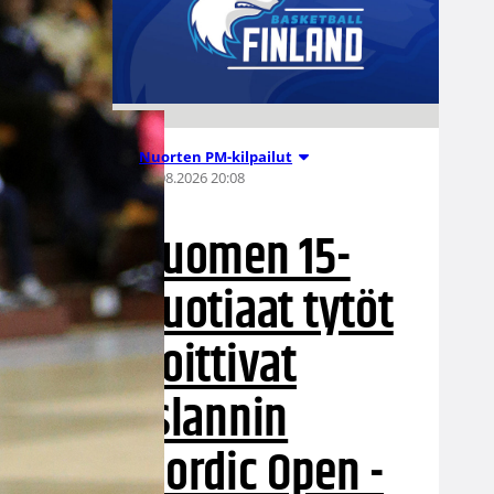
Nuorten PM-kilpailut
05.08.2026 20:08
Suomen 15-
vuotiaat tytöt
voittivat
Islannin
Nordic Open -