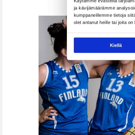
Käytämme evästeitä tarjoama
ja kävijämäärämme analysoim
kumppaneillemme tietoja siitä
olet antanut heille tai joita o
Kiellä