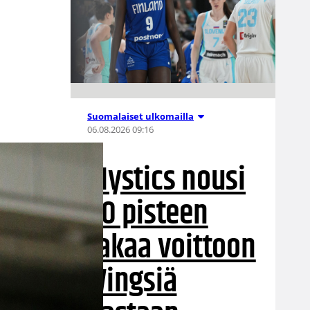
Suomalaiset ulkomailla
06.08.2026 09:16
Mystics nousi
20 pisteen
takaa voittoon
Wingsiä