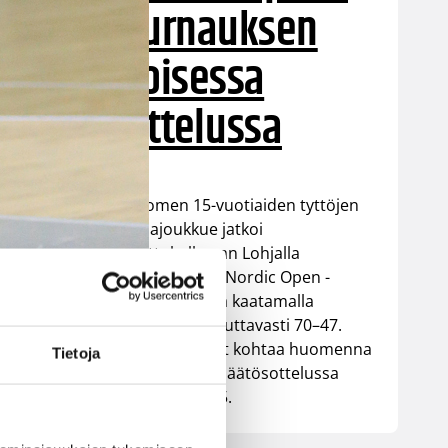
turnauksen
toisessa
ottelussa
Suomen 15-vuotiaiden tyttöjen
maajoukkue jatkoi
voittokulkuaan Lohjalla
pelattavassa Nordic Open -
turnauksessa kaatamalla
Islannin vakuuttavasti 70–47.
Sudenpennut kohtaa huomenna
Tietoja
turnauksen päätösottelussa
Latvian klo 15.
pion jälkeen.