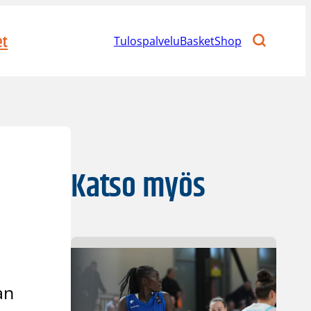
et
Tulospalvelu
BasketShop
Katso myös
an