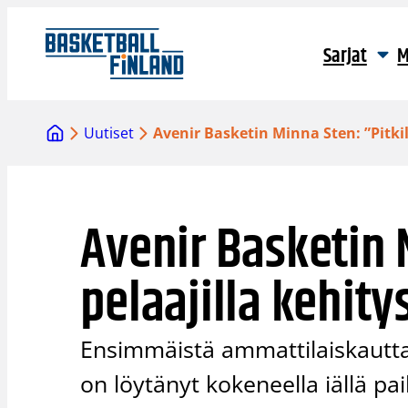
Siirry
sisältöön
Sarjat
M
Uutiset
Avenir Basketin Minna Sten: ”Pitkil
Avenir Basketin M
pelaajilla kehit
Ensimmäistä ammattilaiskautta
on löytänyt kokeneella iällä p