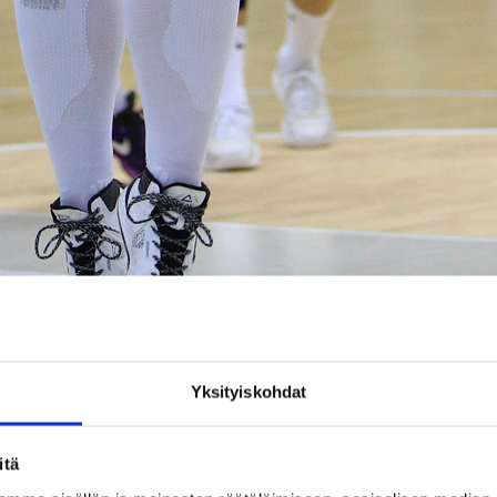
Yksityiskohdat
Minna Sten ja Avenir Basket palasivat voittokantaan Ranskassa yhden tap
itä