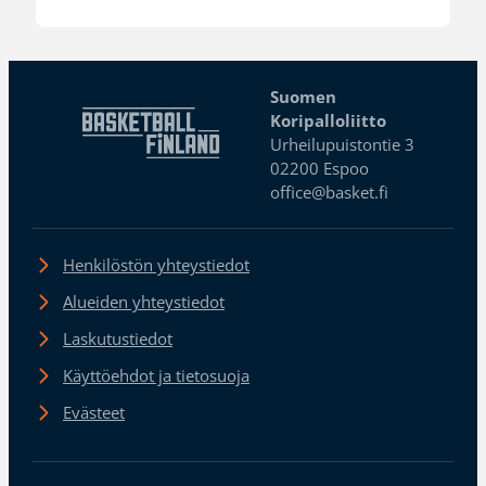
Suomen
Koripalloliitto
Urheilupuistontie 3
02200 Espoo
office@basket.fi
Henkilöstön yhteystiedot
Alueiden yhteystiedot
Laskutustiedot
Käyttöehdot ja tietosuoja
Evästeet