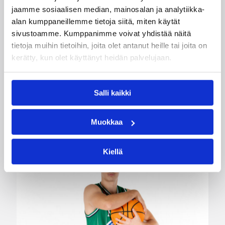
kahden pelaajan edestä
jaamme sosiaalisen median, mainosalan ja analytiikka-
alan kumppaneillemme tietoja siitä, miten käytät
sivustoamme. Kumppanimme voivat yhdistää näitä
Helsinki Seagullsin kokoonpano vahvistuu
tietoja muihin tietoihin, joita olet antanut heille tai joita on
kahdella tuoreella kasvolla. Joukkue on tehnyt
kerätty, kun olet käyttänyt heidän palvelujaan.
tulevan kauden mittaiset sopimukset viime
kaudella Saksan ProA-sarjan Karlsruhe Lionsia
edustaneen 26-vuotiaan yhdysvaltalaislaituri
Salli kaikki
Tyrese Williamsin sekä viime kaudella Kouvoja
edustaneen 32-vuotiaan Timi Puittisen kanssa.
Muokkaa
Kiellä