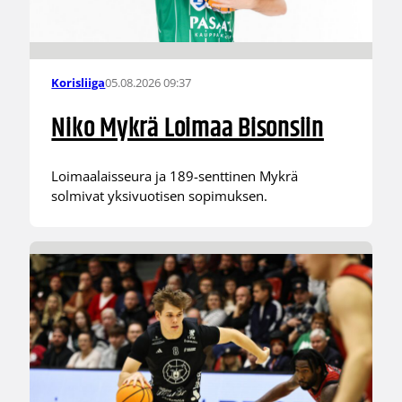
05.08.2026 09:37
Korisliiga
Niko Mykrä Loimaa Bisonsiin
Loimaalaisseura ja 189-senttinen Mykrä
solmivat yksivuotisen sopimuksen.