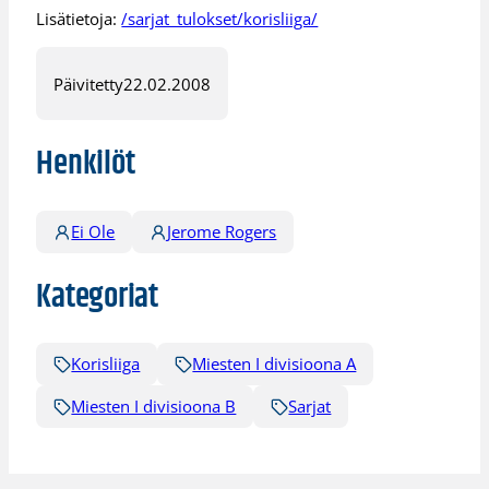
Lisätietoja:
/sarjat_tulokset/korisliiga/
Päivitetty
22.02.2008
Henkilöt
Ei Ole
Jerome Rogers
Kategoriat
Korisliiga
Miesten I divisioona A
Miesten I divisioona B
Sarjat