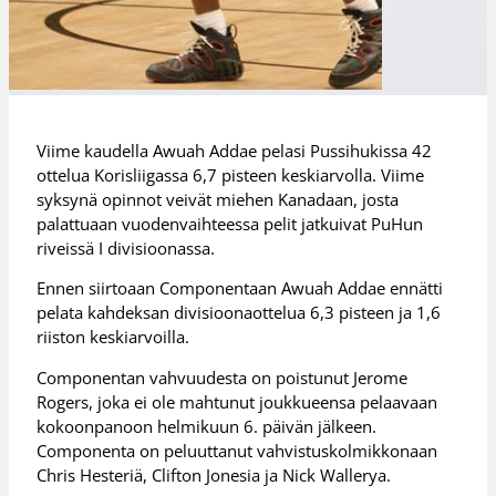
Viime kaudella Awuah Addae pelasi Pussihukissa 42
ottelua Korisliigassa 6,7 pisteen keskiarvolla. Viime
syksynä opinnot veivät miehen Kanadaan, josta
palattuaan vuodenvaihteessa pelit jatkuivat PuHun
riveissä I divisioonassa.
Ennen siirtoaan Componentaan Awuah Addae ennätti
pelata kahdeksan divisioonaottelua 6,3 pisteen ja 1,6
riiston keskiarvoilla.
Componentan vahvuudesta on poistunut Jerome
Rogers, joka ei ole mahtunut joukkueensa pelaavaan
kokoonpanoon helmikuun 6. päivän jälkeen.
Componenta on peluuttanut vahvistuskolmikkonaan
Chris Hesteriä, Clifton Jonesia ja Nick Wallerya.