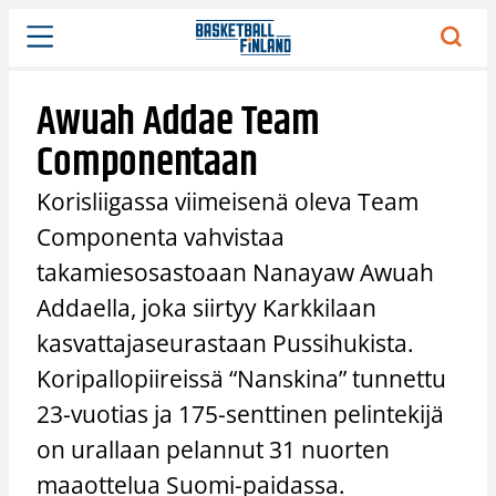
Siirry
sisältöön
Awuah Addae Team
Componentaan
Korisliigassa viimeisenä oleva Team
Componenta vahvistaa
takamiesosastoaan Nanayaw Awuah
Addaella, joka siirtyy Karkkilaan
kasvattajaseurastaan Pussihukista.
Koripallopiireissä “Nanskina” tunnettu
23-vuotias ja 175-senttinen pelintekijä
on urallaan pelannut 31 nuorten
maaottelua Suomi-paidassa.