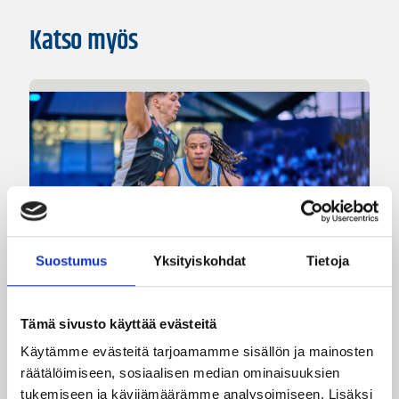
Katso myös
Suostumus
Yksityiskohdat
Tietoja
05.08.2026 11:34
Korisliiga
Tämä sivusto käyttää evästeitä
Käytämme evästeitä tarjoamamme sisällön ja mainosten
Seagulls hankki taitoa ja
räätälöimiseen, sosiaalisen median ominaisuuksien
kokemusta kokoonpanoonsa
tukemiseen ja kävijämäärämme analysoimiseen. Lisäksi