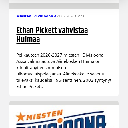
21.07.2026 07:23
Miesten I divisioona A
Ethan Pickett vahvistaa
Huimaa
Pelikauteen 2026-2027 miesten I Divisioona
A:ssa valmistautuva Äänekosken Huima on
kiinnittänyt ensimmäisen
ulkomaalaispelaajansa. Äänekoskelle saapuu
tulevaksi kaudeksi 196-senttinen, 2002 syntynyt
Ethan Pickett.