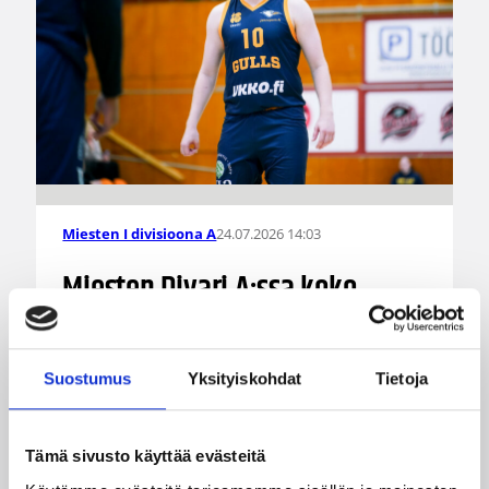
24.07.2026 14:03
Miesten I divisioona A
Miesten Divari A:ssa koko
joukko pelaajauutisia
Suostumus
Yksityiskohdat
Tietoja
Kokoonpanot miesten divisioonakaudelle 2026-
2027 ovat vahvistumassa hyvää vauhtia.
Pelaajasopimuksistaan tulevalle kaudelle ovat
viime päivinä ilmoittaneet mm. Torpan Pojat,
Tämä sivusto käyttää evästeitä
Äänekosken Huima, KaU Karkkila sekä Namika