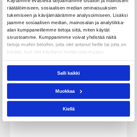
Käytämme evästeitä tarjoamamme sisällön ja mainosten
Lappeenranta.
räätälöimiseen, sosiaalisen median ominaisuuksien
tukemiseen ja kävijämäärämme analysoimiseen. Lisäksi
jaamme sosiaalisen median, mainosalan ja analytiikka-
alan kumppaneillemme tietoja siitä, miten käytät
sivustoamme. Kumppanimme voivat yhdistää näitä
tietoja muihin tietoihin, joita olet antanut heille tai joita on
kerätty, kun olet käyttänyt heidän palvelujaan.
Salli kaikki
Muokkaa
Kiellä