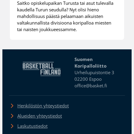
Saitko opiskelupaikan Turusta tai asut tulevalla
kaudella Turun seudulla? Nyt olisi hieno
mahdollisuus päästä pelaamaan aikuisten
valtakunnallista divisioona koripalloa miesten
tai naisten joukkueessamme.
Suomen
Koripalloliitto
Urheilupuistontie 3
02200 Espoo
office@basket.fi
Henkilöstön yhteystiedot
Alueiden yhteystiedot
Laskutustiedot