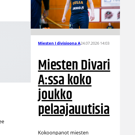
24.07.2026 14:03
Miesten I divisioona A
Miesten Divari
A:ssa koko
joukko
pelaajauutisia
ee
Kokoonpanot miesten