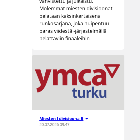
vahvistettu ja julkaistu.
Molemmat miesten divisioonat
pelataan kaksinkertaisena
runkosarjana, joka huipentuu
paras viidestä -järjestelmällä
pelattaviin finaaleihin.
Miesten I divisioona B
20.07.2026 09:47