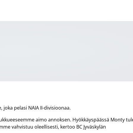
, joka pelasi NAIA II-divisioonaa.
a joukkueeseemme aimo annoksen. Hyökkäyspäässä Monty tul
mme vahvistuu oleellisesti, kertoo BC Jyväskylän