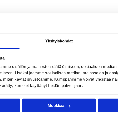
Yksityiskohdat
itä
mme sisällön ja mainosten räätälöimiseen, sosiaalisen median
iseen. Lisäksi jaamme sosiaalisen median, mainosalan ja analy
, miten käytät sivustoamme. Kumppanimme voivat yhdistää näitä t
n kerätty, kun olet käyttänyt heidän palvelujaan.
Muokkaa