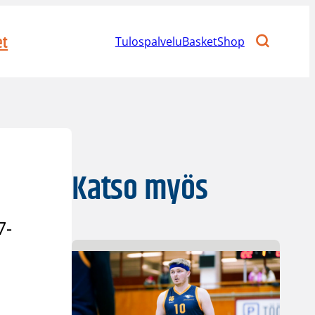
et
Tulospalvelu
BasketShop
Katso myös
7-