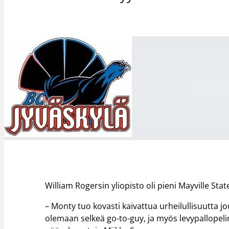
William Rogersin yliopisto oli pieni Mayville State
– Monty tuo kovasti kaivattua urheilullisuutt
olemaan selkeä go-to-guy, ja myös levypallopeli