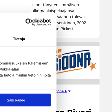
kiinnittänyt ensimmäisen
ulkomaalaispelaajansa.
Äänekoskelle saapuu tulevaksi
kaudeksi 196-senttinen, 2002
syntynyt Ethan Pickett.
Tietoja
 ominaisuuksien tukemiseen
tiikka-alan
ietoja muihin tietoihin, joita
Miesten I divisioona A
21.07.2026 07:12
Salli kaikki