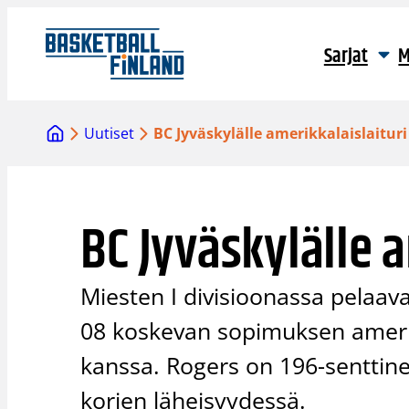
Siirry
sisältöön
Sarjat
M
Uutiset
BC Jyväskylälle amerikkalaislaituri
BC Jyväskylälle a
Miesten I divisioonassa pelaav
08 koskevan sopimuksen amerik
kanssa. Rogers on 196-senttine
korien läheisyydessä.