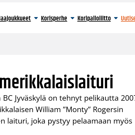
aajoukkueet
Korisperhe
Koripalloliitto
Uutis
merikkalaislaituri
a BC Jyväskylä on tehnyt pelikautta 200
kalaisen William ”Monty” Rogersin
n laituri, joka pystyy pelaamaan myös