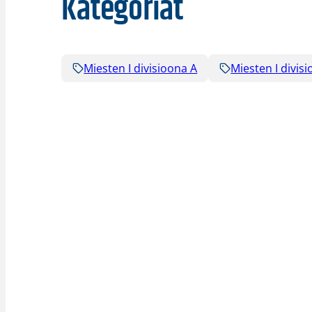
Kategoriat
Miesten I divisioona A
Miesten I divis