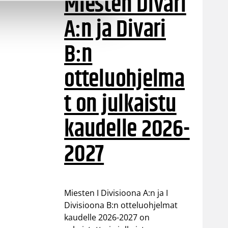
Miesten Divari
A:n ja Divari
B:n
otteluohjelma
t on julkaistu
kaudelle 2026-
2027
Miesten I Divisioona A:n ja I
Divisioona B:n otteluohjelmat
kaudelle 2026-2027 on