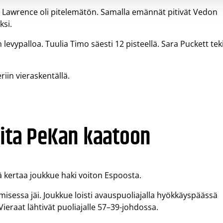
ila Lawrence oli pitelemätön. Samalla emännät pitivät Vedon
ksi.
 levypalloa. Tuulia Timo säesti 12 pisteellä. Sara Puckett tek
.
riin vieraskentällä.
eita PeKan kaatoon
lä kertaa joukkue haki voiton Espoosta.
amisessa jäi. Joukkue loisti avauspuoliajalla hyökkäyspäässä
ieraat lähtivät puoliajalle 57–39-johdossa.