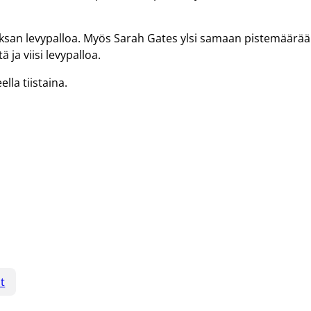
deksan levypalloa. Myös Sarah Gates ylsi samaan pistemäärää
ä ja viisi levypalloa.
la tiistaina.
t