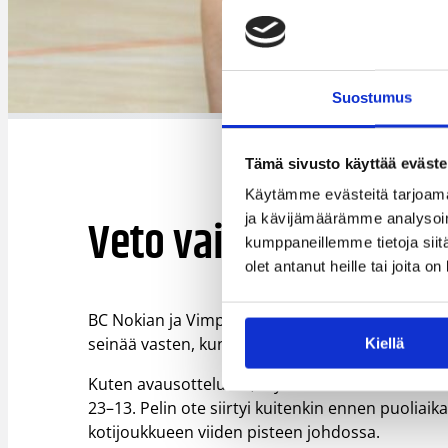
Suostumus
Tämä sivusto käyttää eväste
Käytämme evästeitä tarjoama
Veto vaikeuksissa
ja kävijämäärämme analysoim
kumppaneillemme tietoja siitä
olet antanut heille tai joita o
BC Nokian ja Vimpelin Vedon ottelusarja siirtyi 
seinää vasten, kun BC Nokia voitti ottelun 92–65 
Kiellä
Kuten avausottelussa, myös tänään BC Nokian alk
23–13. Pelin ote siirtyi kuitenkin ennen puoliaika
kotijoukkueen viiden pisteen johdossa.