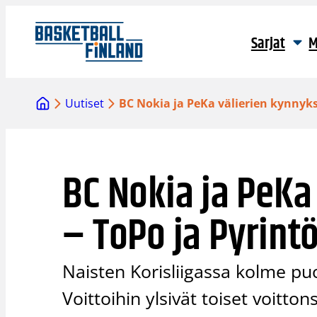
Siirry
sisältöön
Sarjat
M
Uutiset
BC Nokia ja PeKa välierien kynnyks
BC Nokia ja PeKa
– ToPo ja Pyrint
Naisten Korisliigassa kolme puo
Voittoihin ylsivät toiset voitt