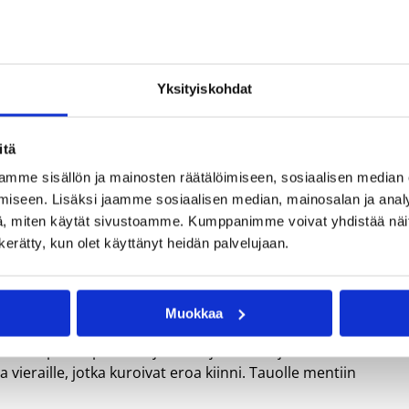
Laila Lawrence loistavassa iskussa. Kuva: Jani Virolainen / Nais
Yksityiskohdat
itä
mme sisällön ja mainosten räätälöimiseen, sosiaalisen median
iseen. Lisäksi jaamme sosiaalisen median, mainosalan ja analy
, miten käytät sivustoamme. Kumppanimme voivat yhdistää näitä t
n kerätty, kun olet käyttänyt heidän palvelujaan.
Nokialle. Ennakkosuosikkina sarjaan lähtenyt ViVe on nyt sel
ja siirtyi 2–0-johtoon.
Muokkaa
u oli parempi. Avausjakso kirjattiin kotijoukkueelle lukemi
a vieraille, jotka kuroivat eroa kiinni. Tauolle mentiin