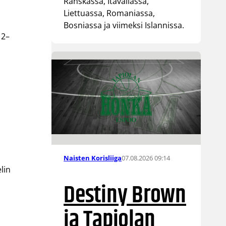
Ranskassa, Itävallassa,
Liettuassa, Romaniassa,
Bosniassa ja viimeksi Islannissa.
 2–
07.08.2026 09:14
Naisten Korisliiga
lin
Destiny Brown
ja Tapiolan