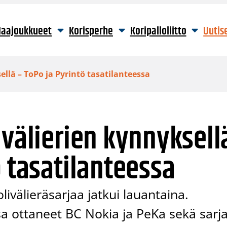
aajoukkueet
Korisperhe
Koripalloliitto
Uutis
ellä – ToPo ja Pyrintö tasatilanteessa
 välierien kynnyksell
ö tasatilanteessa
livälieräsarjaa jatkui lauantaina.
onsa ottaneet BC Nokia ja PeKa sekä sarj