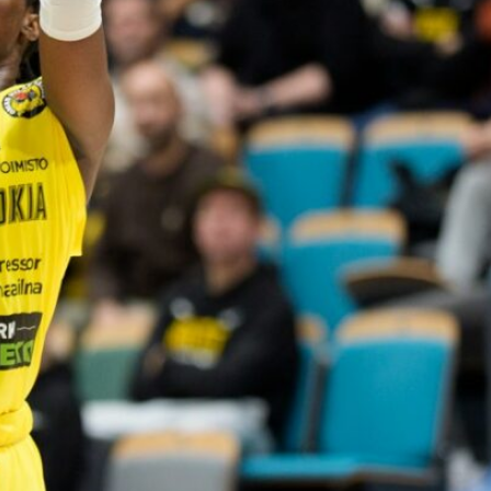
voittotili
aukesi
vakuuttavalla
pelillä
Suomen 16-vuotiaat pojat
ottivat vakuuttavan 85–45-voiton
Luxemburgista B-divisioonan
EM-kilpailuissa johtamalla
ottelua alusta loppuun. Suomi
kohtaa huomenna Ruotsin klo
19.30 Suomen aikaa.