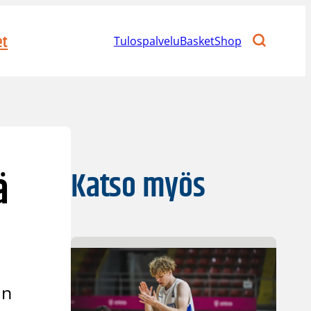
et
Tulospalvelu
BasketShop
ä
Katso myös
an