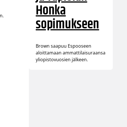
Honka
n.
sopimukseen
Brown saapuu Espooseen
aloittamaan ammattilaisuraansa
yliopistovuosien jälkeen.