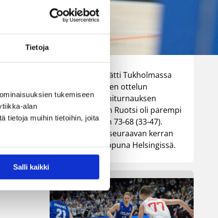
parempi
Tukholmassa
ten Korisliiga
Tietoja
Susiladies päätti Tukholmassa
pelatun kahden ottelun
 ominaisuuksien tukemiseen
mittaisen miniturnauksen
tiikka-alan
tappioon, kun Ruotsi oli parempi
ietoja muihin tietoihin, joita
loppulukemin 73-68 (33-47).
Suomi pelaa seuraavan kerran
ensi viikonloppuna Helsingissä.
kä
Salli kaikki
n