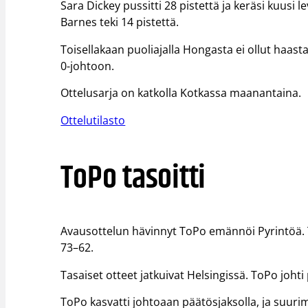
Sara Dickey pussitti 28 pistettä ja keräsi kuusi 
Barnes teki 14 pistettä.
Toisellakaan puoliajalla Hongasta ei ollut haast
0-johtoon.
Ottelusarja on katkolla Kotkassa maanantaina.
Ottelutilasto
ToPo tasoitti
Avausottelun hävinnyt ToPo emännöi Pyrintöä. Täl
73–62.
Tasaiset otteet jatkuivat Helsingissä. ToPo johti 
ToPo kasvatti johtoaan päätösjaksolla, ja suurim