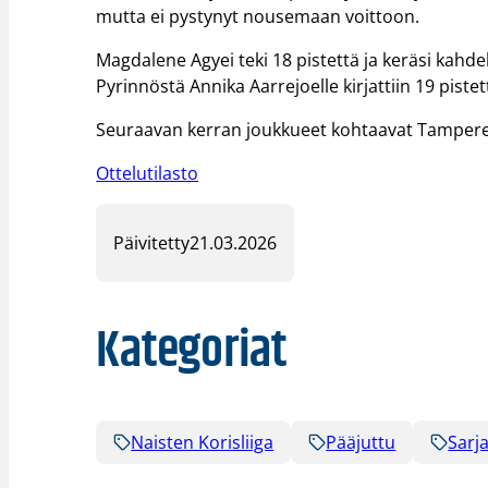
mutta ei pystynyt nousemaan voittoon.
Magdalene Agyei teki 18 pistettä ja keräsi kah
Pyrinnöstä Annika Aarrejoelle kirjattiin 19 pistett
Seuraavan kerran joukkueet kohtaavat Tampereel
Ottelutilasto
Päivitetty
21.03.2026
Kategoriat
Naisten Korisliiga
Pääjuttu
Sarja