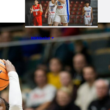
08.08.2026 00:37
EM-kilpailut
Suomen 16-
vuotiaat pojat
voittivat
Luxemburgin
– EM-kisojen