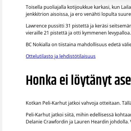
Toisella puoliajalla kotijoukkue karkasi, kun La
jenkkitrion aisoissa, ja ero venähti lopulta suure
Lawrence pussitti 31 pistettä ja keräsi seitsemän
vieraille 21 pistettä ja otti kymmenen levypalloa
BC Nokialla on tiistaina mahdollisuus edetä välie
Ottelutilasto ja lehdistötilaisuus
Honka ei löytänyt as
Kotkan Peli-Karhut jatkoi vahvoja otteitaan. Täl
Peli-Karhut jatkoi siitä, mihin edellisessä kohta
Delanie Crawfordin ja Lauren Heardin johdolla. V