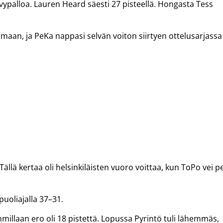
levypalloa. Lauren Heard säesti 27 pisteellä. Hongasta Tess
amaan, ja PeKa nappasi selvän voiton siirtyen ottelusarjassa
lä kertaa oli helsinkiläisten vuoro voittaa, kun ToPo vei pe
puoliajalla 37–31.
millaan ero oli 18 pistettä. Lopussa Pyrintö tuli lähemmäs,