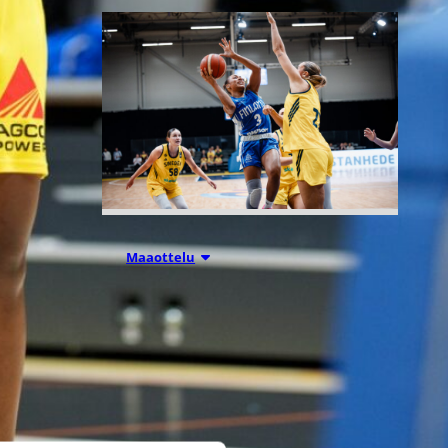
07.08.2026 21:42
Maaottelu
Ruotsi piirun
verran
Susiladiesia