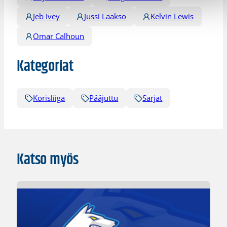
Jeb Ivey
Jussi Laakso
Kelvin Lewis
Omar Calhoun
Kategoriat
Korisliiga
Pääjuttu
Sarjat
Katso myös