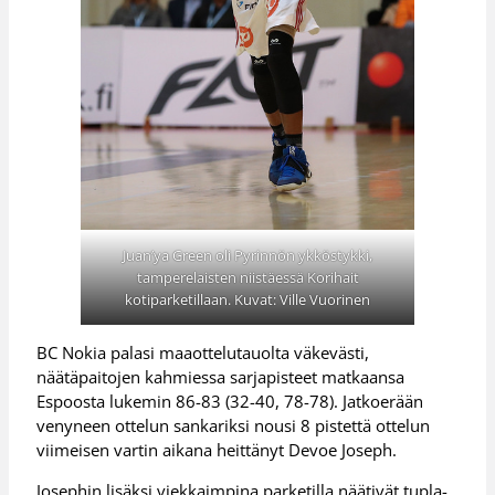
Juan’ya Green oli Pyrinnön ykköstykki,
tamperelaisten niistäessä Korihait
kotiparketillaan. Kuvat: Ville Vuorinen
BC Nokia palasi maaottelutauolta väkevästi,
näätäpaitojen kahmiessa sarjapisteet matkaansa
Espoosta lukemin 86-83 (32-40, 78-78). Jatkoerään
venyneen ottelun sankariksi nousi 8 pistettä ottelun
viimeisen vartin aikana heittänyt Devoe Joseph.
Josephin lisäksi viekkaimpina parketilla näätivät tupla-