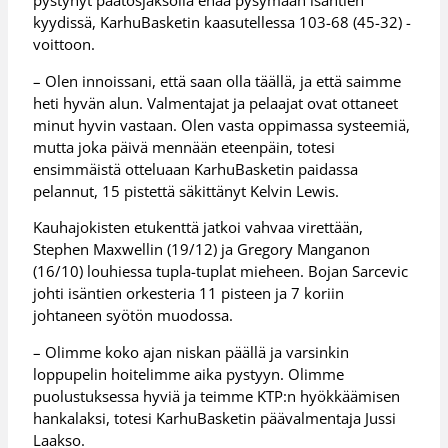
pystynyt päätösjaksolla enää pysymään isäntien
kyydissä, KarhuBasketin kaasutellessa 103-68 (45-32) -
voittoon.
– Olen innoissani, että saan olla täällä, ja että saimme
heti hyvän alun. Valmentajat ja pelaajat ovat ottaneet
minut hyvin vastaan. Olen vasta oppimassa systeemiä,
mutta joka päivä mennään eteenpäin, totesi
ensimmäistä otteluaan KarhuBasketin paidassa
pelannut, 15 pistettä säkittänyt Kelvin Lewis.
Kauhajokisten etukenttä jatkoi vahvaa virettään,
Stephen Maxwellin (19/12) ja Gregory Manganon
(16/10) louhiessa tupla-tuplat mieheen. Bojan Sarcevic
johti isäntien orkesteria 11 pisteen ja 7 koriin
johtaneen syötön muodossa.
– Olimme koko ajan niskan päällä ja varsinkin
loppupelin hoitelimme aika pystyyn. Olimme
puolustuksessa hyviä ja teimme KTP:n hyökkäämisen
hankalaksi, totesi KarhuBasketin päävalmentaja Jussi
Laakso.