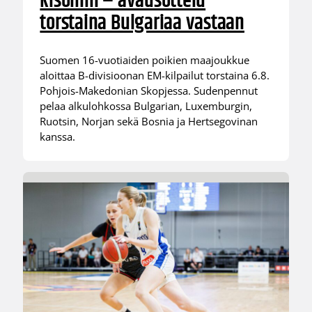
kisoihin – avausottelu
torstaina Bulgariaa vastaan
Suomen 16-vuotiaiden poikien maajoukkue
aloittaa B-divisioonan EM-kilpailut torstaina 6.8.
Pohjois-Makedonian Skopjessa. Sudenpennut
pelaa alkulohkossa Bulgarian, Luxemburgin,
Ruotsin, Norjan sekä Bosnia ja Hertsegovinan
kanssa.