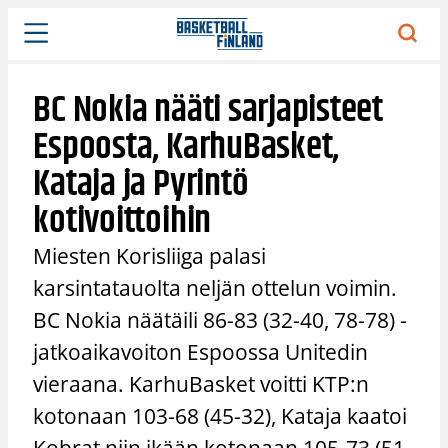
Siirry
sisältöön
BC Nokia nääti sarjapisteet
Espoosta, KarhuBasket,
Kataja ja Pyrintö
kotivoittoihin
Miesten Korisliiga palasi
karsintatauolta neljän ottelun voimin.
BC Nokia näätäili 86-83 (32-40, 78-78) -
jatkoaikavoiton Espoossa Unitedin
vieraana. KarhuBasket voitti KTP:n
kotonaan 103-68 (45-32), Kataja kaatoi
Kobrat niin ikään kotonaan 105-73 (51-