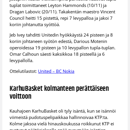
tuplat toimittaneet Leyton Hammonds (10/11) ja
Dragan Labovic (20/11). Takakentän maestro Vincent
Council heitti 15 pistettä, repi 7 levypalloa ja jakoi 7
koriin johtanutta syöttöä.
Jeb Ivey tahditti Unitedin hyökkäystä 24 pisteen ja 8
koriin johtaneen syötön edestä, Darious Motenin
operoidessa 19 pisteen ja 10 levypallon tupla-tuplan.
Omar Calhoun säesti kaksikkoa 18 pisteellä ja 6
levypallolla.
Ottelutilastot:
United – BC Nokia
KarhuBasket kolmanteen perättäiseen
voittoon
Kauhajoen KarhuBasket oli tyly isäntä, kun se isännöi
viimeistä pudotuspelipaikkaa hallinnoivaa KTP:ta.
Kolme jaksoa vielä hinauskoukussa roikkunut KTP ei