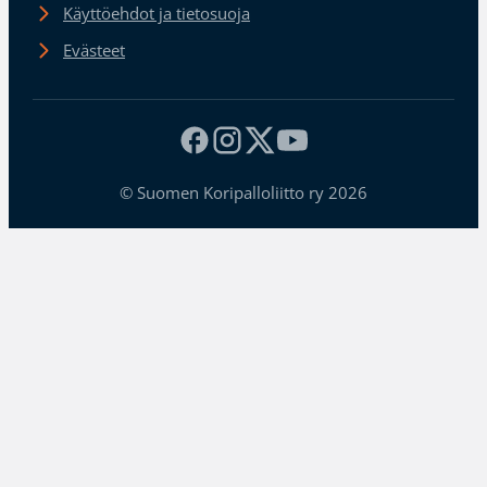
Käyttöehdot ja tietosuoja
Evästeet
© Suomen Koripalloliitto ry 2026