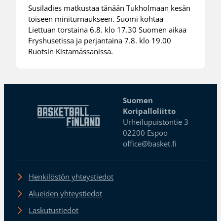
Susiladies matkustaa tänään Tukholmaan kesän
toiseen miniturnaukseen. Suomi kohtaa
Liettuan torstaina 6.8. klo 17.30 Suomen aikaa
Fryshusetissa ja perjantaina 7.8. klo 19.00
Ruotsin Kistamässanissa.
Suomen
Koripalloliitto
Urheilupuistontie 3
02200 Espoo
office@basket.fi
Henkilöstön yhteystiedot
Alueiden yhteystiedot
Laskutustiedot