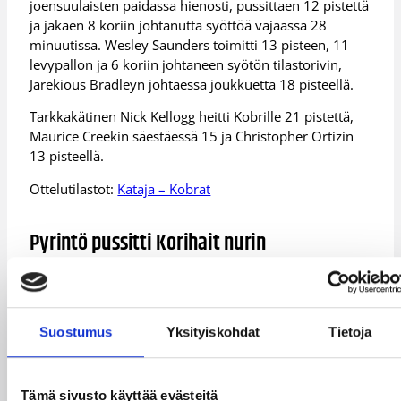
joensuulaisten paidassa hienosti, pussittaen 12 pistettä
ja jakaen 8 koriin johtanutta syöttöä vajaassa 28
minuutissa. Wesley Saunders toimitti 13 pisteen, 11
levypallon ja 6 koriin johtaneen syötön tilastorivin,
Jarekious Bradleyn johtaessa joukkuetta 18 pisteellä.
Tarkkakätinen Nick Kellogg heitti Kobrille 21 pistettä,
Maurice Creekin säestäessä 15 ja Christopher Ortizin
13 pisteellä.
Ottelutilastot:
Kataja – Kobrat
Pyrintö pussitti Korihait nurin
Tampereen Pyrintö saalisti kolmannen perättäisen
voiton Korisliigassa, tamperelaisten kaataessa Pyynikin
pimenevässä illassa sarjajumbo Korihait lukemin 109-
Suostumus
Yksityiskohdat
Tietoja
81 (55-33). Vierailijat 20 menetykseen pakottanut
Pyrinnön puolustus siivitti isäntien hyökkäyksen
liekkeihin, kotijoukkueen pumpattua toinen toistaan
Tämä sivusto käyttää evästeitä