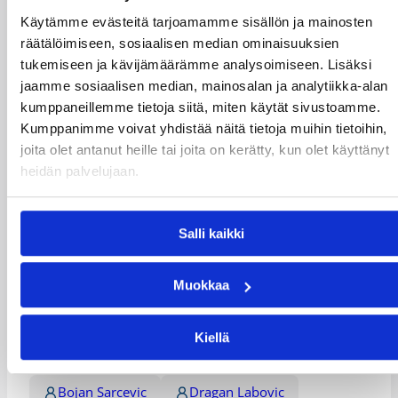
laadukkaampia kaukoheittomahdollisuuksia ilmaan ja
Käytämme evästeitä tarjoamamme sisällön ja mainosten
säkittäen yrityksistä peräti 57% (16/28).
räätälöimiseen, sosiaalisen median ominaisuuksien
Juan’ya Green operoi 22 pisteen, 7 syötön, 4 levypallon
tukemiseen ja kävijämäärämme analysoimiseen. Lisäksi
ja 2 riiston tilastorivin Pyrinnön takakentällä, Kenneth
jaamme sosiaalisen median, mainosalan ja analytiikka-alan
Manigaultin (19/7/5 syöttöä/5 riistoa) ja Antero Lehdon
kumppaneillemme tietoja siitä, miten käytät sivustoamme.
(18/7 syöttöä) kompatessa vierellä.
Kumppanimme voivat yhdistää näitä tietoja muihin tietoihin,
Sean O’Brien (20/11/4 syöttöä) ja 24 pistettä heittänyt
joita olet antanut heille tai joita on kerätty, kun olet käyttänyt
Kevin Bracy-Davis olivat Korihaiden valopilkkuja
heidän palvelujaan.
vaikeassa ottelussa.
Ottelutilastot:
Pyrintö – Korihait
Salli kaikki
Päivitetty
28.02.2018
Muokkaa
Henkilöt
Kiellä
Bojan Sarcevic
Dragan Labovic