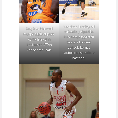
Jarekious Bradley oli
Stephen Maxwell
vahvalla pelipäällä,
murjoi tupla-tuplan,
kun Kataja tyylitteli
KarhuBasketin
taululle komeat
kaataessa KTP:n
voittolukemat
kotiparketillaan.
kotiottelussa Kobria
vastaan.