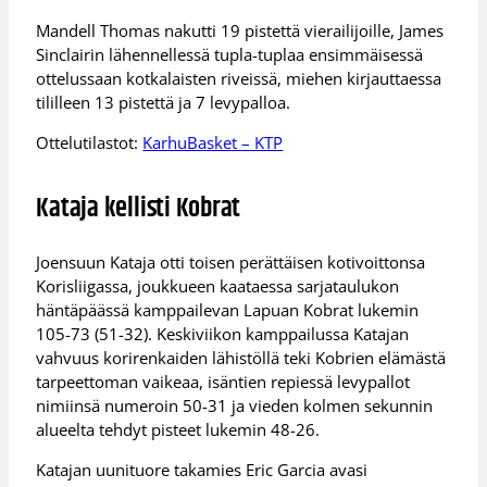
Mandell Thomas nakutti 19 pistettä vierailijoille, James
Sinclairin lähennellessä tupla-tuplaa ensimmäisessä
ottelussaan kotkalaisten riveissä, miehen kirjauttaessa
tililleen 13 pistettä ja 7 levypalloa.
Ottelutilastot:
KarhuBasket – KTP
Kataja kellisti Kobrat
Joensuun Kataja otti toisen perättäisen kotivoittonsa
Korisliigassa, joukkueen kaataessa sarjataulukon
häntäpäässä kamppailevan Lapuan Kobrat lukemin
105-73 (51-32). Keskiviikon kamppailussa Katajan
vahvuus korirenkaiden lähistöllä teki Kobrien elämästä
tarpeettoman vaikeaa, isäntien repiessä levypallot
nimiinsä numeroin 50-31 ja vieden kolmen sekunnin
alueelta tehdyt pisteet lukemin 48-26.
Katajan uunituore takamies Eric Garcia avasi