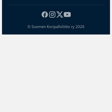
© Suomen Koripalloliitto ry 2026