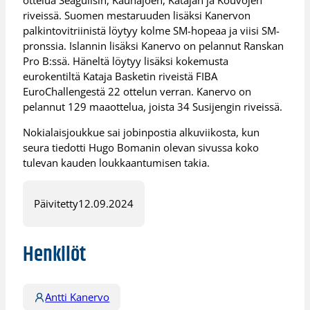
ottelua Seagullsin, Kauhajoen, Katajan ja Kouvojen
riveissä. Suomen mestaruuden lisäksi Kanervon
palkintovitriinistä löytyy kolme SM-hopeaa ja viisi SM-
pronssia. Islannin lisäksi Kanervo on pelannut Ranskan
Pro B:ssä. Häneltä löytyy lisäksi kokemusta
eurokentiltä Kataja Basketin riveistä FIBA
EuroChallengestä 22 ottelun verran. Kanervo on
pelannut 129 maaottelua, joista 34 Susijengin riveissä.
Nokialaisjoukkue sai jobinpostia alkuviikosta, kun
seura tiedotti Hugo Bomanin olevan sivussa koko
tulevan kauden loukkaantumisen takia.
Päivitetty
12.09.2024
Henkilöt
Antti Kanervo