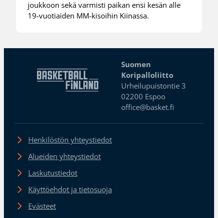
joukkoon sekä varmisti paikan ensi kesän alle
19-vuotiaiden MM-kisoihin Kiinassa.
Suomen
Koripalloliitto
Urheilupuistontie 3
02200 Espoo
office@basket.fi
Henkilöstön yhteystiedot
Alueiden yhteystiedot
Laskutustiedot
Käyttöehdot ja tietosuoja
Evästeet