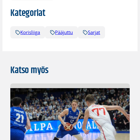
Kategoriat
Korisliiga
Pääjuttu
Sarjat
Katso myös