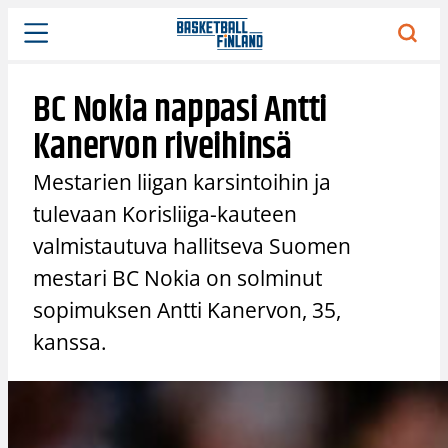
Siirry
sisältöön
BC Nokia nappasi Antti
Kanervon riveihinsä
Mestarien liigan karsintoihin ja
tulevaan Korisliiga-kauteen
valmistautuva hallitseva Suomen
mestari BC Nokia on solminut
sopimuksen Antti Kanervon, 35,
kanssa.