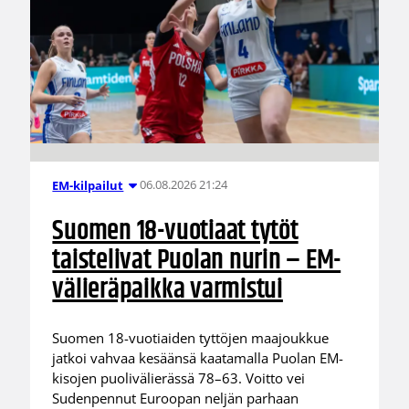
06.08.2026 21:24
EM-kilpailut
Suomen 18-vuotiaat tytöt
taistelivat Puolan nurin – EM-
välieräpaikka varmistui
Suomen 18-vuotiaiden tyttöjen maajoukkue
jatkoi vahvaa kesäänsä kaatamalla Puolan EM-
kisojen puolivälierässä 78–63. Voitto vei
Sudenpennut Euroopan neljän parhaan