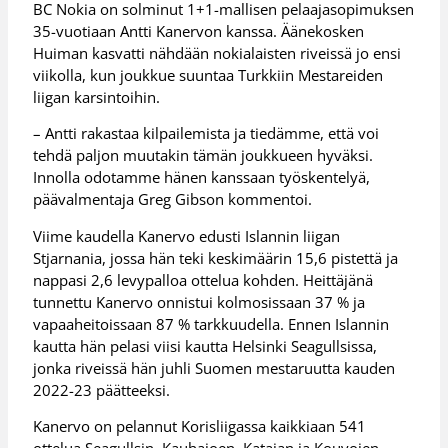
BC Nokia on solminut 1+1-mallisen pelaajasopimuksen
35-vuotiaan Antti Kanervon kanssa. Äänekosken
Huiman kasvatti nähdään nokialaisten riveissä jo ensi
viikolla, kun joukkue suuntaa Turkkiin Mestareiden
liigan karsintoihin.
– Antti rakastaa kilpailemista ja tiedämme, että voi
tehdä paljon muutakin tämän joukkueen hyväksi.
Innolla odotamme hänen kanssaan työskentelyä,
päävalmentaja Greg Gibson kommentoi.
Viime kaudella Kanervo edusti Islannin liigan
Stjarnania, jossa hän teki keskimäärin 15,6 pistettä ja
nappasi 2,6 levypalloa ottelua kohden. Heittäjänä
tunnettu Kanervo onnistui kolmosissaan 37 % ja
vapaaheitoissaan 87 % tarkkuudella. Ennen Islannin
kautta hän pelasi viisi kautta Helsinki Seagullsissa,
jonka riveissä hän juhli Suomen mestaruutta kauden
2022-23 päätteeksi.
Kanervo on pelannut Korisliigassa kaikkiaan 541