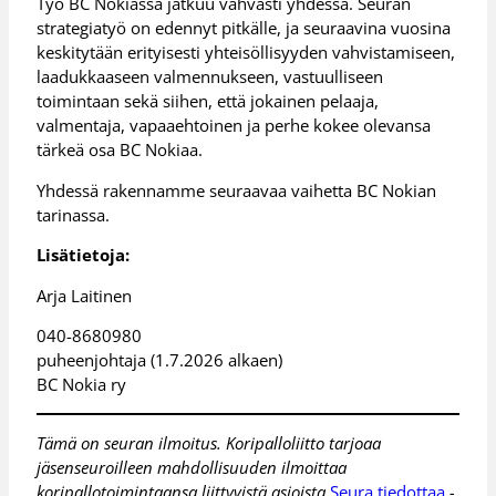
Työ BC Nokiassa jatkuu vahvasti yhdessä. Seuran
strategiatyö on edennyt pitkälle, ja seuraavina vuosina
keskitytään erityisesti yhteisöllisyyden vahvistamiseen,
laadukkaaseen valmennukseen, vastuulliseen
toimintaan sekä siihen, että jokainen pelaaja,
valmentaja, vapaaehtoinen ja perhe kokee olevansa
tärkeä osa BC Nokiaa.
Yhdessä rakennamme seuraavaa vaihetta BC Nokian
tarinassa.
Lisätietoja:
Arja Laitinen
040-8680980
puheenjohtaja (1.7.2026 alkaen)
BC Nokia ry
Tämä on seuran ilmoitus. Koripalloliitto tarjoaa
jäsenseuroilleen mahdollisuuden ilmoittaa
koripallotoimintaansa liittyvistä asioista
Seura tiedottaa
-