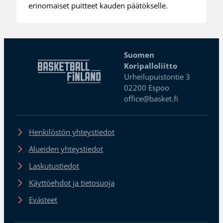
erinomaiset puitteet kauden päätökselle.
Suomen
Koripalloliitto
Urheilupuistontie 3
02200 Espoo
office@basket.fi
Henkilöstön yhteystiedot
Alueiden yhteystiedot
Laskutustiedot
Käyttöehdot ja tietosuoja
Evästeet