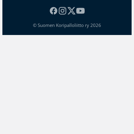
© Suomen Koripalloliitto ry 2026