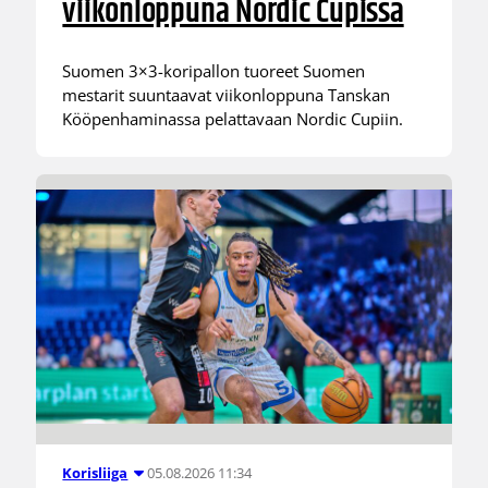
viikonloppuna Nordic Cupissa
Suomen 3×3-koripallon tuoreet Suomen
mestarit suuntaavat viikonloppuna Tanskan
Kööpenhaminassa pelattavaan Nordic Cupiin.
05.08.2026 11:34
Korisliiga