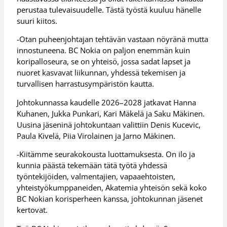
perustaa tulevaisuudelle. Tästä työstä kuuluu hänelle
suuri kiitos.
-Otan puheenjohtajan tehtävän vastaan nöyränä mutta
innostuneena. BC Nokia on paljon enemmän kuin
koripalloseura, se on yhteisö, jossa sadat lapset ja
nuoret kasvavat liikunnan, yhdessä tekemisen ja
turvallisen harrastusympäristön kautta.
Johtokunnassa kaudelle 2026–2028 jatkavat Hanna
Kuhanen, Jukka Punkari, Kari Mäkelä ja Saku Mäkinen.
Uusina jäseninä johtokuntaan valittiin Denis Kucevic,
Paula Kivelä, Piia Virolainen ja Jarno Mäkinen.
-Kiitämme seurakokousta luottamuksesta. On ilo ja
kunnia päästä tekemään tätä työtä yhdessä
työntekijöiden, valmentajien, vapaaehtoisten,
yhteistyökumppaneiden, Akatemia yhteisön sekä koko
BC Nokian korisperheen kanssa, johtokunnan jäsenet
kertovat.