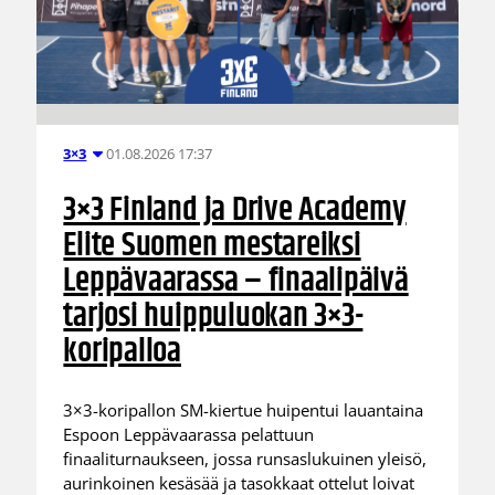
01.08.2026 17:37
3×3
3×3 Finland ja Drive Academy
Elite Suomen mestareiksi
Leppävaarassa – finaalipäivä
tarjosi huippuluokan 3×3-
koripalloa
3×3-koripallon SM-kiertue huipentui lauantaina
Espoon Leppävaarassa pelattuun
finaaliturnaukseen, jossa runsaslukuinen yleisö,
aurinkoinen kesäsää ja tasokkaat ottelut loivat