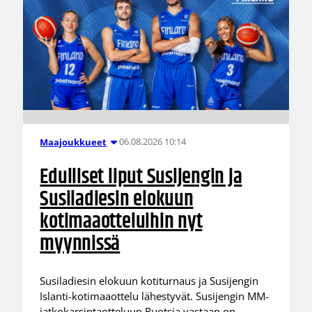
06.08.2026 10:14
Maajoukkueet
Edulliset liput Susijengin ja
Susiladiesin elokuun
kotimaaotteluihin nyt
myynnissä
Susiladiesin elokuun kotiturnaus ja Susijengin
Islanti-kotimaaottelu lähestyvät. Susijengin MM-
jatkokarsintaotteluun Ruotsia vastaan on