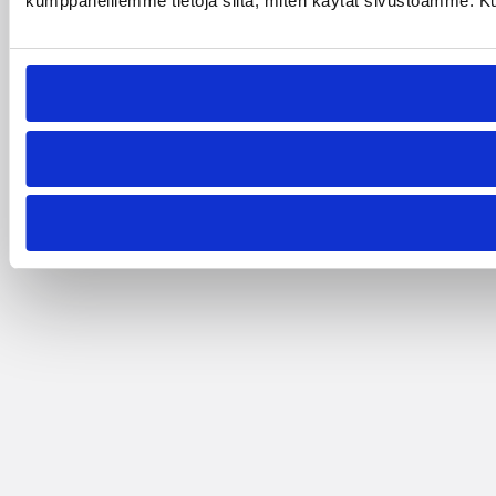
kumppaneillemme tietoja siitä, miten käytät sivustoamme. Kumpp