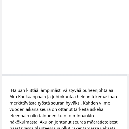
-Haluan kiittää lämpimästi väistyvää puheenjohtajaa
Aku Kankaanpäätä ja johtokuntaa heidän tekemästään
merkittävästä työstä seuran hyväksi. Kahden viime
vuoden aikana seura on ottanut tärkeitä askelia
eteenpäin niin talouden kuin toiminnankin
näkökulmasta. Aku on johtanut seuraa määrätietoisesti
haastavassa tilanteessa ja ollut rakentamassa vakaata