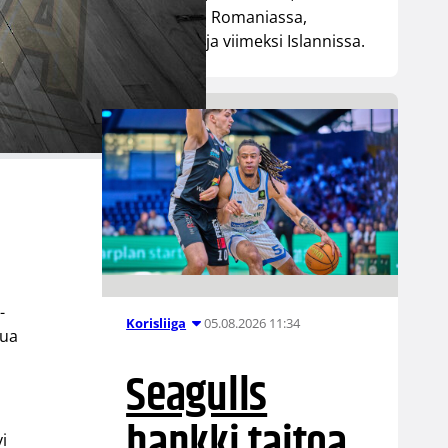
Liettuassa, Romaniassa,
Bosniassa ja viimeksi Islannissa.
-
05.08.2026 11:34
Korisliiga
lua
Seagulls
hankki taitoa
i