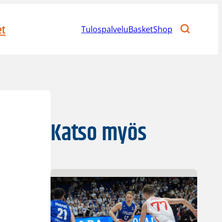
et
Tulospalvelu
BasketShop
Katso myös