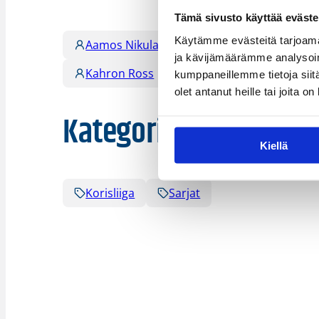
Tämä sivusto käyttää eväste
Käytämme evästeitä tarjoama
Aamos Nikula
Antti Ahonen
Fiif
ja kävijämäärämme analysoim
Kahron Ross
Max Besselink
Niko
kumppaneillemme tietoja siitä
olet antanut heille tai joita o
Kategoriat
Kiellä
Korisliiga
Sarjat