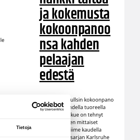
ja kokemusta
kokoonpanoo
nsa kahden
le
pelaajan
edestä
Helsinki Seagullsin kokoonpano
vahvistuu kahdella tuoreella
kasvolla. Joukkue on tehnyt
tulevan kauden mittaiset
Tietoja
sopimukset viime kaudella
Saksan ProA-sarjan Karlsruhe