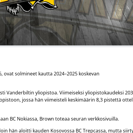
26, ovat solmineet kautta 2024–2025 koskevan
i Vanderbiltin yliopistoa. Viimeiseksi yliopistokaudeksi 203
liopistoon, jossa hän viimeisteli keskimäärin 8,3 pistettä otte
maan BC Nokiassa, Brown toteaa seuran verkkosivuilla.
olloin hän aloitti kauden Kosovossa BC Trepcassa, mutta siirty