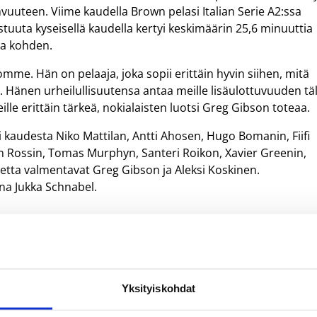
uteen. Viime kaudella Brown pelasi Italian Serie A2:ssa
tuuta kyseisellä kaudella kertyi keskimäärin 25,6 minuuttia
lua kohden.
oomme. Hän on pelaaja, joka sopii erittäin hyvin siihen, mitä
nen urheilullisuutensa antaa meille lisäulottuvuuden täl
le erittäin tärkeä, nokialaisten luotsi Greg Gibson toteaa.
i kaudesta Niko Mattilan, Antti Ahosen, Hugo Bomanin, Fiifi
n Rossin, Tomas Murphyn, Santeri Roikon, Xavier Greenin,
etta valmentavat Greg Gibson ja Aleksi Koskinen.
ana Jukka Schnabel.
Yksityiskohdat