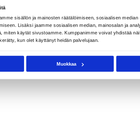
itä
mme sisällön ja mainosten räätälöimiseen, sosiaalisen median
i Aidoo
Greg Gibson
Hugo Boman
iseen. Lisäksi jaamme sosiaalisen median, mainosalan ja analy
 Mattila
Santeri Roiko
Tomas Murphy
, miten käytät sivustoamme. Kumppanimme voivat yhdistää näitä t
n kerätty, kun olet käyttänyt heidän palvelujaan.
Muokkaa