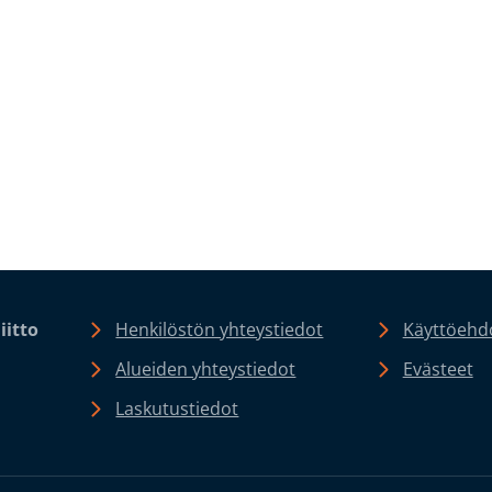
iitto
Henkilöstön yhteystiedot
Käyttöehdo
Alueiden yhteystiedot
Evästeet
Laskutustiedot