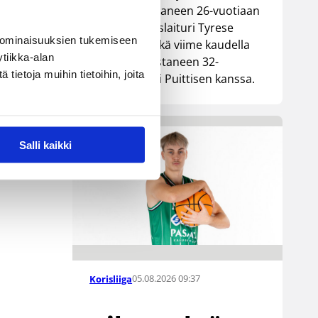
Lionsia edustaneen 26-vuotiaan
yhdysvaltalaislaituri Tyrese
 ominaisuuksien tukemiseen
Williamsin sekä viime kaudella
tiikka-alan
Kouvoja edustaneen 32-
ietoja muihin tietoihin, joita
vuotiaan Timi Puittisen kanssa.
Salli kaikki
05.08.2026 09:37
Korisliiga