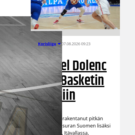
07.08.2026 09:23
Korisliiga
Daniel Dolenc
KTP-Basketin
haaviin
Dolenc on rakentanut pitkän
ammattilaisuran Suomen lisäksi
Ranskassa, Itävallassa,