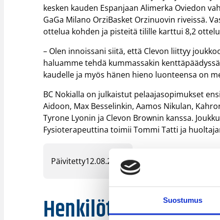
kesken kauden Espanjaan Alimerka Oviedon vahvu
GaGa Milano OrziBasket Orzinuovin riveissä. Vas
ottelua kohden ja pisteitä tilille karttui 8,2 otte
– Olen innoissani siitä, että Clevon liittyy joukk
haluamme tehdä kummassakin kenttäpäädyssä. Hä
kaudelle ja myös hänen hieno luonteensa on meil
BC Nokialla on julkaistut pelaajasopimukset ens
Aidoon, Max Besselinkin, Aamos Nikulan, Kahro
Tyrone Lyonin ja Clevon Brownin kanssa. Joukku
Fysioterapeuttina toimii Tommi Tatti ja huoltaj
Päivitetty
12.08.2024
Henkilöt
Suostumus