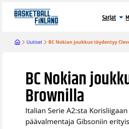
Siirry
sisältöön
Sarjat
M
Uutiset
BC Nokian joukkue täydentyy Clev
BC Nokian joukk
Brownilla
Italian Serie A2:sta Korisliigaa
päävalmentaja Gibsoniin erityi