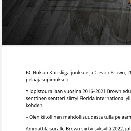
BC Nokian Korisliiga-joukkue ja Clevon Brown, 
pelaajasopimuksen.
Yliopistourallaan vuosina 2016–2021 Brown edust
senttinen sentteri siirtyi Florida International y
kohden.
– Olen kiitollinen mahdollisuudesta tulla pelaa
Ammattilaisuralle Brown siirtyi syksyllä 2022, j