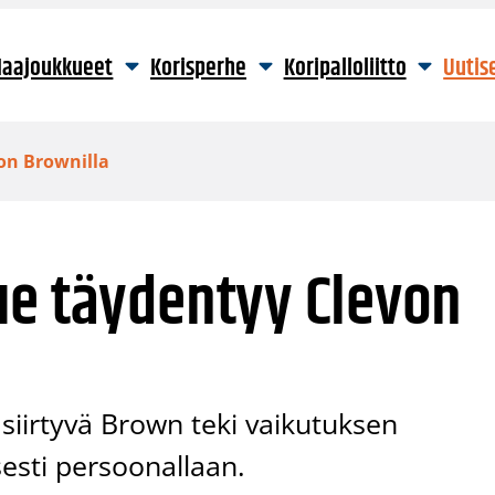
aajoukkueet
Korisperhe
Koripalloliitto
Uutis
on Brownilla
ue täydentyy Clevon
n siirtyvä Brown teki vaikutuksen
sesti persoonallaan.