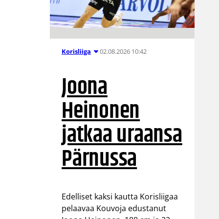
02.08.2026 10:42
Korisliiga
Joona
Heinonen
jatkaa uraansa
Pärnussa
Edelliset kaksi kautta Korisliigaa
pelaavaa Kouvoja edustanut