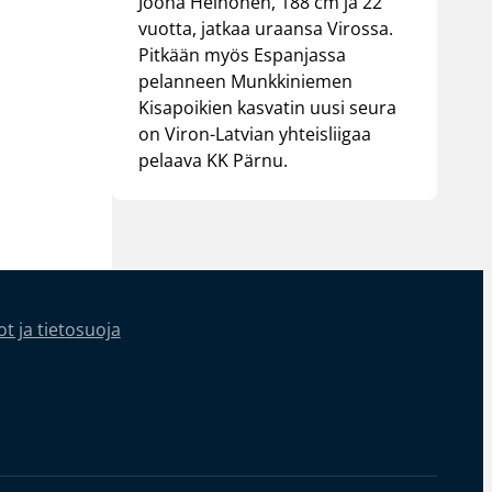
Joona Heinonen, 188 cm ja 22
vuotta, jatkaa uraansa Virossa.
Pitkään myös Espanjassa
pelanneen Munkkiniemen
Kisapoikien kasvatin uusi seura
on Viron-Latvian yhteisliigaa
pelaava KK Pärnu.
t ja tietosuoja