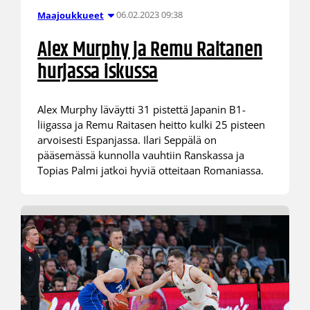
06.02.2023 09:38
Maajoukkueet
Alex Murphy ja Remu Raitanen
hurjassa iskussa
Alex Murphy läväytti 31 pistettä Japanin B1-
liigassa ja Remu Raitasen heitto kulki 25 pisteen
arvoisesti Espanjassa. Ilari Seppälä on
pääsemässä kunnolla vauhtiin Ranskassa ja
Topias Palmi jatkoi hyviä otteitaan Romaniassa.