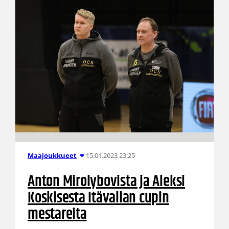
15.01.2023 23:25
Maajoukkueet
Anton Mirolybovista ja Aleksi
Koskisesta Itävallan cupin
mestareita