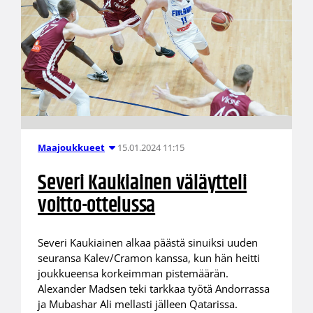
15.01.2024 11:15
Maajoukkueet
Severi Kaukiainen väläytteli
voitto-ottelussa
Severi Kaukiainen alkaa päästä sinuiksi uuden
seuransa Kalev/Cramon kanssa, kun hän heitti
joukkueensa korkeimman pistemäärän.
Alexander Madsen teki tarkkaa työtä Andorrassa
ja Mubashar Ali mellasti jälleen Qatarissa.