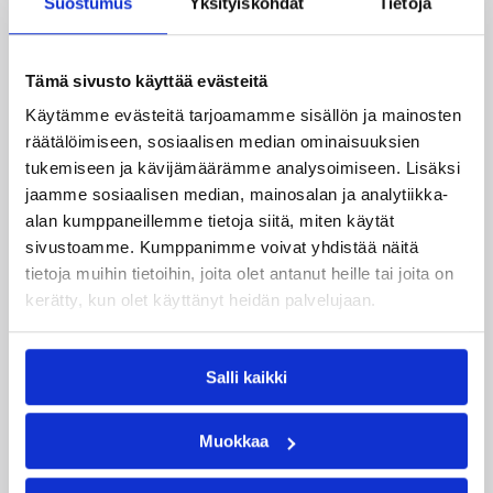
Suostumus
Yksityiskohdat
Tietoja
Tämä sivusto käyttää evästeitä
Käytämme evästeitä tarjoamamme sisällön ja mainosten
räätälöimiseen, sosiaalisen median ominaisuuksien
tukemiseen ja kävijämäärämme analysoimiseen. Lisäksi
jaamme sosiaalisen median, mainosalan ja analytiikka-
alan kumppaneillemme tietoja siitä, miten käytät
sivustoamme. Kumppanimme voivat yhdistää näitä
22.05.2023 09:27
Maajoukkueet
tietoja muihin tietoihin, joita olet antanut heille tai joita on
kerätty, kun olet käyttänyt heidän palvelujaan.
Aatu Kivimäki heitti
joukkueensa voiton päähän
Salli kaikki
noususta
Muokkaa
Aatu Kivimäen edustama ja Daniel Janssonin
Tigers Tübingen on voiton päässä noususta