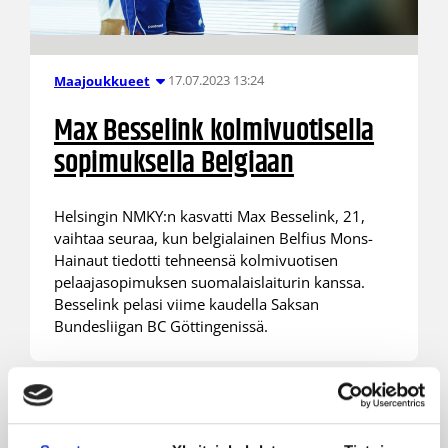
17.07.2023 13:24
Maajoukkueet
Max Besselink kolmivuotisella
sopimuksella Belgiaan
Helsingin NMKY:n kasvatti Max Besselink, 21,
vaihtaa seuraa, kun belgialainen Belfius Mons-
Hainaut tiedotti tehneensä kolmivuotisen
pelaajasopimuksen suomalaislaiturin kanssa.
Besselink pelasi viime kaudella Saksan
Bundesliigan BC Göttingenissä.