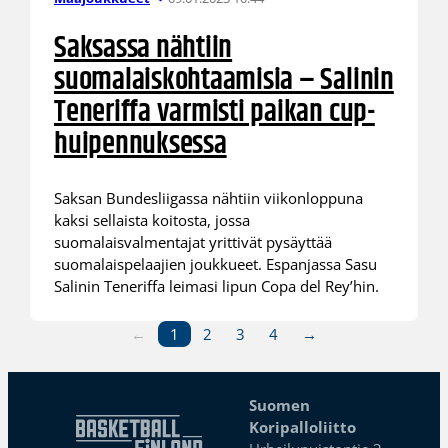
Saksassa nähtiin
suomalaiskohtaamisia – Salinin
Teneriffa varmisti paikan cup-
huipennuksessa
Saksan Bundesliigassa nähtiin viikonloppuna
kaksi sellaista koitosta, jossa
suomalaisvalmentajat yrittivät pysäyttää
suomalaispelaajien joukkueet. Espanjassa Sasu
Salinin Teneriffa leimasi lipun Copa del Rey’hin.
←
1
2
3
4
→
Suomen
Koripalloliitto