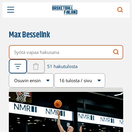
Max Besselink
Vapaa hakusana
51 hakutulosta
Järjestys
Sivukoko