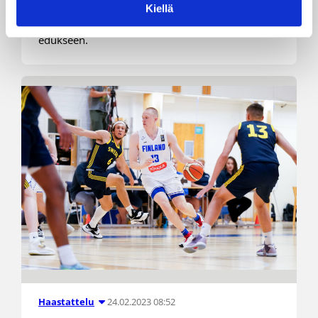
Saksan Bundesliigaan. Suomalaisvalmentajien
Kiellä
joukkueet esiintyivät jälleen muutenkin
edukseen.
24.02.2023 08:52
Haastattelu