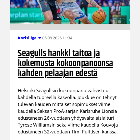
05.08.2026 11:34
Korisliiga
Seagulls hankki taitoa ja
kokemusta kokoonpanoonsa
kahden pelaajan edestä
Helsinki Seagullsin kokoonpano vahvistuu
kahdella tuoreella kasvolla. Joukkue on tehnyt
tulevan kauden mittaiset sopimukset viime
kaudella Saksan ProA-sarjan Karlsruhe Lionsia
edustaneen 26-vuotiaan yhdysvaltalaislaituri
Tyrese Williamsin sekä viime kaudella Kouvoja
edustaneen 32-vuotiaan Timi Puittisen kanssa.