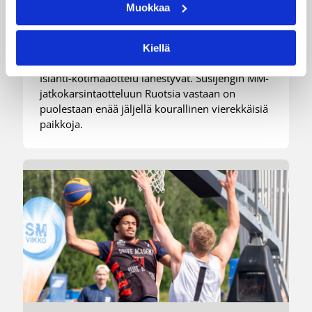
kotimaaotteluihin nyt
Muokkaa
myynnissä
Kiellä
Susiladiesin elokuun kotiturnaus ja Susijengin
Islanti-kotimaaottelu lähestyvät. Susijengin MM-
jatkokarsintaotteluun Ruotsia vastaan on
puolestaan enää jäljellä kourallinen vierekkäisiä
paikkoja.