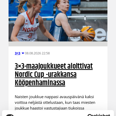
08.08.2026 22:58
3×3
3×3-maajoukkueet aloittivat
Nordic Cup -urakkansa
Kööpenhaminassa
Naisten joukkue nappasi avauspäivänä kaksi
voittoa neljästä ottelustaan, kun taas miesten
joukkue haastoi vastustajiaan tiukoissa
kamppailuissa, mutta jäi tällä kertaa ilman