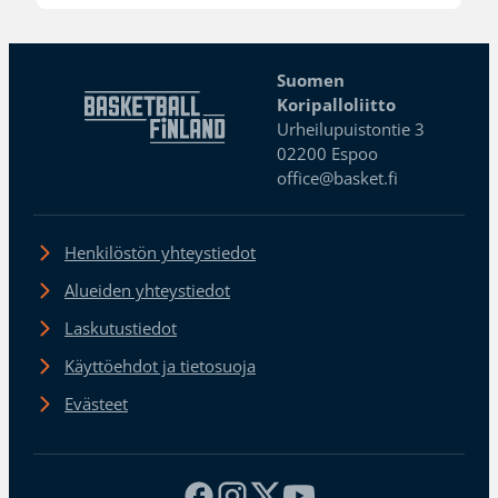
Suomen
Koripalloliitto
Urheilupuistontie 3
02200 Espoo
office@basket.fi
Henkilöstön yhteystiedot
Alueiden yhteystiedot
Laskutustiedot
Käyttöehdot ja tietosuoja
Evästeet