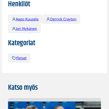
Henkilöt
Aapo Kuusela
Derrick Crayton
Jari Nykänen
Kategoriat
Yleiset
Katso myös