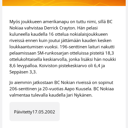
Myös joukkueen amerikanapu on tuttu nimi, sillä BC
Nokiaa vahvistaa Derrick Crayton. Hän pelasi
kuluneella kaudella 16 ottelua nokialaisjoukkueen
riveissä ennen kuin joutui jättämään kauden kesken
loukkaantumisen vuoksi. 196-senttinen laituri nakutti
pelaamissaan SM-runkosarjan otteluissa pisteitä 18,3
ottelukohtaisella keskiarvolla, jonka lisäksi hän noukki
8,6 levypalloa. Koiviston pistekeskiarvo oli 6,4 ja
Seppäsen 3,3.
Jo aiemmin jatkostaan BC Nokian riveissä on sopinut
206-senttinen ja 20-vuotias Aapo Kuusela. BC Nokiaa
valmentaa tulevalla kaudella Jari Nykänen.
Päivitetty
17.05.2002