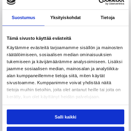
voittoja.
Suostumus
Yksityiskohdat
Tietoja
Tämä sivusto käyttää evästeitä
Käytämme evästeitä tarjoamamme sisällön ja mainosten
räätälöimiseen, sosiaalisen median ominaisuuksien
tukemiseen ja kävijämäärämme analysoimiseen. Lisäksi
jaamme sosiaalisen median, mainosalan ja analytiikka-
alan kumppaneillemme tietoja siitä, miten käytät
sivustoamme. Kumppanimme voivat yhdistää näitä
tietoja muihin tietoihin, joita olet antanut heille tai joita on
kerätty, kun olet käyttänyt heidän palvelujaan.
06.08.2026 10:14
Maajoukkueet
Edulliset liput Susijengin ja
Salli kaikki
Susiladiesin elokuun