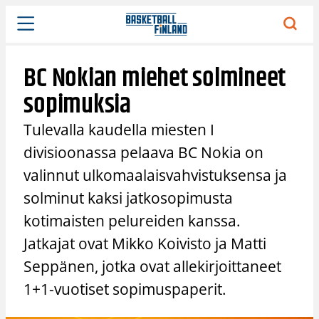
Siirry
sisältöön
BC Nokian miehet solmineet
sopimuksia
Tulevalla kaudella miesten I
divisioonassa pelaava BC Nokia on
valinnut ulkomaalaisvahvistuksensa ja
solminut kaksi jatkosopimusta
kotimaisten pelureiden kanssa.
Jatkajat ovat Mikko Koivisto ja Matti
Seppänen, jotka ovat allekirjoittaneet
1+1-vuotiset sopimuspaperit.