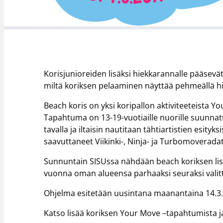
Korisjunioreiden lisäksi hiekkarannalle pääsevä
miltä koriksen pelaaminen näyttää pehmeällä hi
Beach koris on yksi koripallon aktiviteeteista 
Tapahtuma on 13-19-vuotiaille nuorille suunnattu 
tavalla ja iltaisin nautitaan tähtiartistien esity
saavuttaneet Viikinki-, Ninja- ja Turbomoveradat
Sunnuntain SISUssa nähdään beach koriksen lis
vuonna oman alueensa parhaaksi seuraksi valitt
Ohjelma esitetään uusintana maanantaina 14.3. 
Katso lisää koriksen Your Move –tapahtumista j