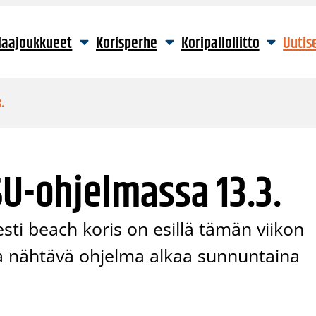
aajoukkueet
Korisperhe
Koripalloliitto
Uutis
.
SU-ohjelmassa 13.3.
esti beach koris on esillä tämän viikon
a nähtävä ohjelma alkaa sunnuntaina