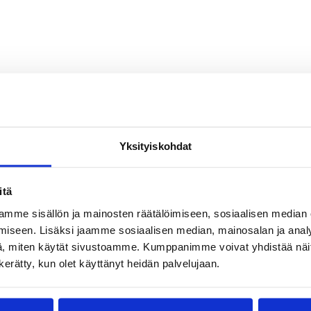
Yksityiskohdat
koinen alue
Keskinen alue
Koripalloliitto
itä
mme sisällön ja mainosten räätälöimiseen, sosiaalisen median
iseen. Lisäksi jaamme sosiaalisen median, mainosalan ja analy
, miten käytät sivustoamme. Kumppanimme voivat yhdistää näitä t
n kerätty, kun olet käyttänyt heidän palvelujaan.