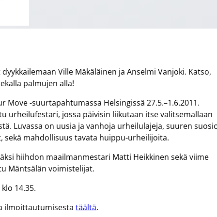
t dyykkailemaan Ville Mäkäläinen ja Anselmi Vanjoki. Katso,
ekalla palmujen alla!
Your Move -suurtapahtumassa Helsingissä 27.5.–1.6.2011.
urheilufestari, jossa päivisin liikutaan itse valitsemallaan
ksistä. Luvassa on uusia ja vanhoja urheilulajeja, suuren suosi
, sekä mahdollisuus tavata huippu-urheilijoita.
äksi hiihdon maailmanmestari Matti Heikkinen sekä viime
u Mäntsälän voimistelijat.
klo 14.35.
a ilmoittautumisesta
täältä
.