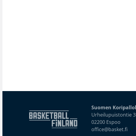
Suomen Koripallol
Urheilupuistontie 3
02200 Espoo
office@basket.fi