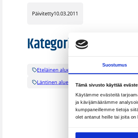
Päivitetty
10.03.2011
Kategoriat
Suostumus
Eteläinen alue
Itäinen alue
Kaak
Läntinen alue
Pohjoinen alue
Tämä sivusto käyttää eväste
Käytämme evästeitä tarjoama
ja kävijämäärämme analysoim
kumppaneillemme tietoja siitä
olet antanut heille tai joita o