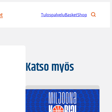
et
Tulospalvelu
BasketShop
Katso myös