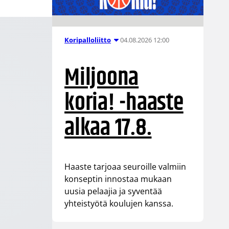
04.08.2026 12:00
Koripalloliitto
Miljoona
koria! -haaste
alkaa 17.8.
Haaste tarjoaa seuroille valmiin
konseptin innostaa mukaan
uusia pelaajia ja syventää
yhteistyötä koulujen kanssa.