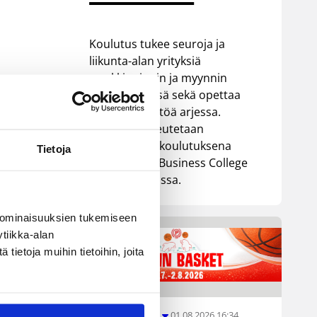
Koulutus tukee seuroja ja
liikunta-alan yrityksiä
markkinoinnin ja myynnin
kehittämisessä sekä opettaa
tekoälyn käyttöä arjessa.
Koulutus toteutetaan
oppisopimuskoulutuksena
Tietoja
yhteistyössä Business College
Helsingin kanssa.
 ominaisuuksien tukemiseen
tiikka-alan
ietoja muihin tietoihin, joita
01.08.2026 16:34
Junioriturnaus