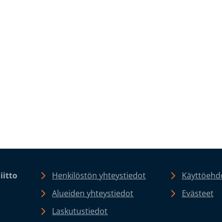
iitto
Henkilöstön yhteystiedot
Käyttöehdo
Alueiden yhteystiedot
Evästeet
Laskutustiedot