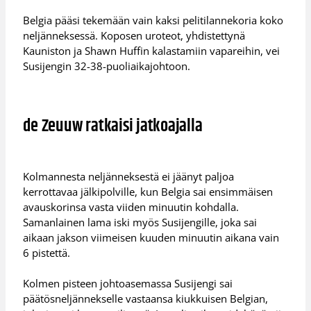
Belgia pääsi tekemään vain kaksi pelitilannekoria koko
neljänneksessä. Koposen uroteot, yhdistettynä
Kauniston ja Shawn Huffin kalastamiin vapareihin, vei
Susijengin 32-38-puoliaikajohtoon.
de Zeuuw ratkaisi jatkoajalla
Kolmannesta neljänneksestä ei jäänyt paljoa
kerrottavaa jälkipolville, kun Belgia sai ensimmäisen
avauskorinsa vasta viiden minuutin kohdalla.
Samanlainen lama iski myös Susijengille, joka sai
aikaan jakson viimeisen kuuden minuutin aikana vain
6 pistettä.
Kolmen pisteen johtoasemassa Susijengi sai
päätösneljännekselle vastaansa kiukkuisen Belgian,