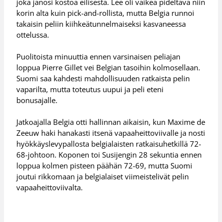
joka janosi kostoa eilisestä. Lee oli vaikea pideltävä niin
korin alta kuin pick-and-rollista, mutta Belgia runnoi
takaisin peliin kiihkeätunnelmaiseksi kasvaneessa
ottelussa.
Puolitoista minuuttia ennen varsinaisen peliajan
loppua Pierre Gillet vei Belgian tasoihin kolmosellaan.
Suomi saa kahdesti mahdollisuuden ratkaista pelin
vaparilta, mutta toteutus uupui ja peli eteni
bonusajalle.
Jatkoajalla Belgia otti hallinnan aikaisin, kun Maxime de
Zeeuw haki hanakasti itsenä vapaaheittoviivalle ja nosti
hyökkäyslevypallosta belgialaisten ratkaisuhetkillä 72-
68-johtoon. Koponen toi Susijengin 28 sekuntia ennen
loppua kolmen pisteen päähän 72-69, mutta Suomi
joutui rikkomaan ja belgialaiset viimeistelivät pelin
vapaaheittoviivalta.