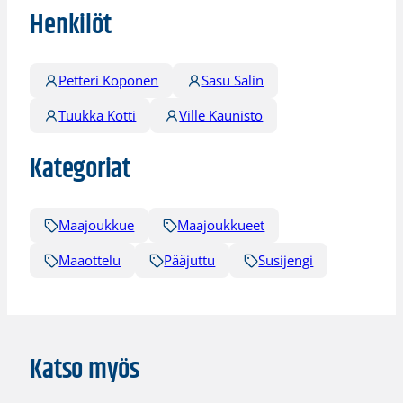
Henkilöt
Petteri Koponen
Sasu Salin
Tuukka Kotti
Ville Kaunisto
Kategoriat
Maajoukkue
Maajoukkueet
Maaottelu
Pääjuttu
Susijengi
Katso myös