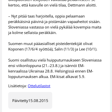
kertoo, että kasvulle on vielä tilaa, Dettmann aloitti.
– Nyt pitää taas harjoitella, oppia pelaamaan
peräkkäisinä päivinä ja pistämään vapaaheitot sisään.
Sloveniassa vastassa on vielä pykälää kovempia maita
ja kolme sellaista peräkkäin.
Suomen muut pääasialliset pisteidentekijät olivat
Koponen (17/6/4 syöttöä), Salin (11/3) ja Lee (10/1).
Suomi osallistuu vielä huipputurnaukseen Sloveniassa
ensi viikonloppuna (21.-23.8.) ja isännöi EM-
kenraalissa Ukrainaa 28.8. Helsingissä ennen EM-
lopputurnauksen alkua. EM-kisat alkavat 5.9.
Lisätietoja:
Ottelutilastot
Päivitetty
15.08.2015