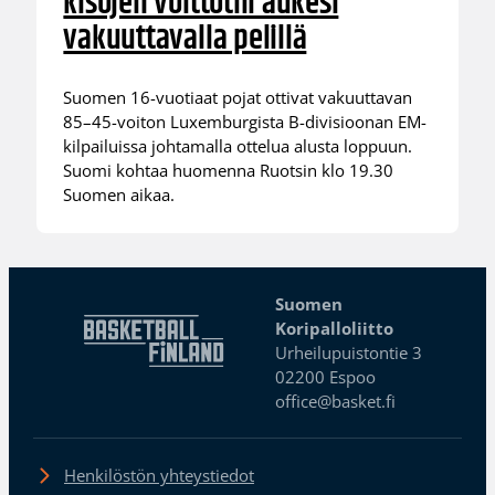
kisojen voittotili aukesi
vakuuttavalla pelillä
Suomen 16-vuotiaat pojat ottivat vakuuttavan
85–45-voiton Luxemburgista B-divisioonan EM-
kilpailuissa johtamalla ottelua alusta loppuun.
Suomi kohtaa huomenna Ruotsin klo 19.30
Suomen aikaa.
Suomen
Koripalloliitto
Urheilupuistontie 3
02200 Espoo
office@basket.fi
Henkilöstön yhteystiedot