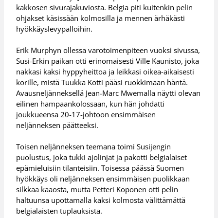
kakkosen sivurajakuviosta. Belgia piti kuitenkin pelin
ohjakset käsissään kolmosilla ja mennen ärhäkästi
hyökkäyslevypalloihin.
Erik Murphyn ollessa varotoimenpiteen vuoksi sivussa,
Susi-Erkin paikan otti erinomaisesti Ville Kaunisto, joka
nakkasi kaksi hyppyheittoa ja leikkasi oikea-aikaisesti
korille, mistä Tuukka Kotti pääsi ruokkimaan häntä.
Avausneljänneksellä Jean-Marc Mwemalla näytti olevan
eilinen hampaankolossaan, kun hän johdatti
joukkueensa 20-17-johtoon ensimmäisen
neljänneksen päätteeksi.
Toisen neljänneksen teemana toimi Susijengin
puolustus, joka tukki ajolinjat ja pakotti belgialaiset
epämieluisiin tilanteisiin. Toisessa päässä Suomen
hyökkäys oli neljänneksen ensimmäisen puolikkaan
silkkaa kaaosta, mutta Petteri Koponen otti pelin
haltuunsa upottamalla kaksi kolmosta välittämättä
belgialaisten tuplauksista.