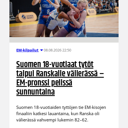
08.08.2026 22:50
EM-kilpailut
Suomen 18-vuotiaat tytöt
taipui Ranskalle välierässä –
EM-pronssi pelissä
sunnuntaina
Suomen 18-vuotiaiden tyttöjen tie EM-kisojen
finaaliin katkesi lauantaina, kun Ranska oli
välierässä vahvempi lukemin 82–62.