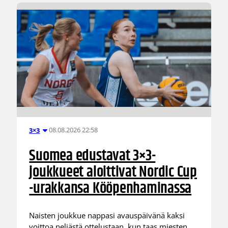
08.08.2026 22:58
3×3
Suomea edustavat 3×3-
joukkueet aloittivat Nordic Cup
-urakkansa Kööpenhaminassa
Naisten joukkue nappasi avauspäivänä kaksi
voittoa neljästä ottelustaan, kun taas miesten