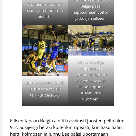
toimi pitkään, mutta
Suomen pirteimpiin
Belgia pääsi
esiintyjiin tehden 15
nappaamaan voiton
pistettä.
jatkoajan jälkeen.
Shawn Huff ja
Susijengi pelaa
seuraavan kerran
Sloveniassa ensi
Junnu Lee viimeisteli
viikonloppuna.
10 pistettä hyvällä
Kuvat: Ville
tarkkuudella 5/6.
Vuorinen.
Eilisen tapaan Belgia aloitti räväkästi juosten pelin alun
9-2. Susijengi heräsi kuitenkin ripeästi, kun Sasu Salin
heitti kolmosen ja Junnu Lee pääsi upottamaan