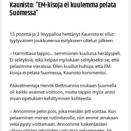
Kaunisto: ”EM-kisoja ei kuulemma pelata
Suomessa”
15 pistettä ja 3 levypalloa heittänyt Kaunisto ei ollut
tyytyväinen joukkueensa esitykseen ottelun jälkeen.
– Harmittava tappio… semmoinen kuuluisa herätyspeli.
Ei selityksiä, eikä kelpaa myöskään selitykseksi se, että
pelasimme vieraissa. Olen kuullut huhuja, että EM-
kisoja ei pelata Suomessa, Kaunisto kommentoi.
Päävalmentaja Henrik Dettmannin mukaan Suomella
oli kaikki avaimet voittoon, mutta tappio myös antoi
oivan opetuksen kehittymisen kohteesta.
– Annoimme pelin pois, joka meidän piti voittaa. Kun
pelaaminen menee rutiinitasolle, niin emme ainakaan
vielä pysty voittamaan. Annoimme kaikenlaisten
ulkopuolisten tekijöiden vaikuttaa pelaamiseen. Se