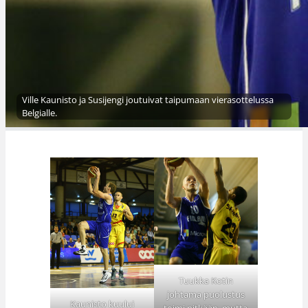
Ville Kaunisto ja Susijengi joutuivat taipumaan vierasottelussa
Belgialle.
Tuukka Kotin
johtama puolustus
Kaunisto kuului