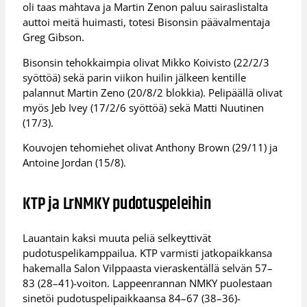
oli taas mahtava ja Martin Zenon paluu sairaslistalta
auttoi meitä huimasti, totesi Bisonsin päävalmentaja
Greg Gibson.
Bisonsin tehokkaimpia olivat Mikko Koivisto (22/2/3
syöttöä) sekä parin viikon huilin jälkeen kentille
palannut Martin Zeno (20/8/2 blokkia). Pelipäällä olivat
myös Jeb Ivey (17/2/6 syöttöä) sekä Matti Nuutinen
(17/3).
Kouvojen tehomiehet olivat Anthony Brown (29/11) ja
Antoine Jordan (15/8).
KTP ja LrNMKY pudotuspeleihin
Lauantain kaksi muuta peliä selkeyttivät
pudotuspelikamppailua. KTP varmisti jatkopaikkansa
hakemalla Salon Vilppaasta vieraskentällä selvän 57–
83 (28–41)-voiton. Lappeenrannan NMKY puolestaan
sinetöi pudotuspelipaikkaansa 84–67 (38–36)-