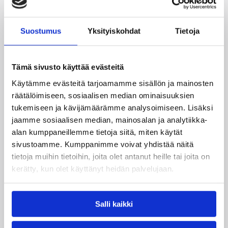
Antoine Jordan
Antonio Crocker
Carl Lindbom
Chase Griffin
Suostumus
Yksityiskohdat
Tietoja
DeAndre Haynes
Greg Gibson
Tämä sivusto käyttää evästeitä
Hanno Möttölä
Jeb Ivey
John Fields
Käytämme evästeitä tarjoamamme sisällön ja mainosten
Jukka Kataja
Kimmo Muurinen
räätälöimiseen, sosiaalisen median ominaisuuksien
tukemiseen ja kävijämäärämme analysoimiseen. Lisäksi
Lawrence Hamm
Martin Zeno
jaamme sosiaalisen median, mainosalan ja analytiikka-
Matias Ojala
Matti Nuutinen
alan kumppaneillemme tietoja siitä, miten käytät
sivustoamme. Kumppanimme voivat yhdistää näitä
Mikko Koivisto
Pasi Riihelä
tietoja muihin tietoihin, joita olet antanut heille tai joita on
kerätty, kun olet käyttänyt heidän palvelujaan.
Roope Ahonen
Timothy Blue
Tyler Tiedeman
Salli kaikki
Kategoriat