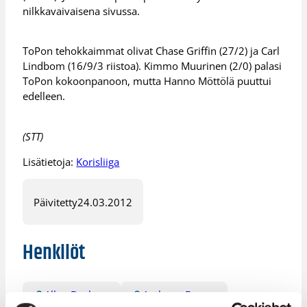
nilkkavaivaisena sivussa.
ToPon tehokkaimmat olivat Chase Griffin (27/2) ja Carl
Lindbom (16/9/3 riistoa). Kimmo Muurinen (2/0) palasi
ToPon kokoonpanoon, mutta Hanno Möttölä puuttui
edelleen.
(STT)
Lisätietoja:
Korisliiga
Päivitetty
24.03.2012
Henkilöt
Allen Durham
Anthony Brown