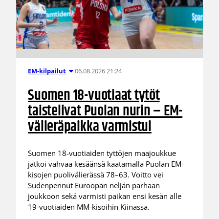
06.08.2026 21:24
EM-kilpailut
Suomen 18-vuotiaat tytöt
taistelivat Puolan nurin – EM-
välieräpaikka varmistui
Suomen 18-vuotiaiden tyttöjen maajoukkue
jatkoi vahvaa kesäänsä kaatamalla Puolan EM-
kisojen puolivälierässä 78–63. Voitto vei
Sudenpennut Euroopan neljän parhaan
joukkoon sekä varmisti paikan ensi kesän alle
19-vuotiaiden MM-kisoihin Kiinassa.