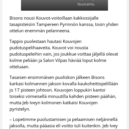
Nuoramo.
Bisons nousi Kouvot-voitoillaan kakkossijalle
tasapisteisiin Tampereen Pyrinnön kanssa, tosin yhden
ottelun enemmän pelanneena.
Tappio puolestaan hautasi Kouvojen
pudotuspelihaaveita. Kouvot voi nousta
pudotuspeleihin vain, jos joukkue voittaa jäljellä olevat
kolme peliään ja Salon Vilpas häviää loput kolme
otteluaan.
Tasaisen ensimmäisen puoliskon jälkeen Bisons
karkasi kolmannen jakson kovalla kaukoheittopelillään
jo 17 pisteen johtoon. Kouvojen loppukiri kantoi
toiseksi viimeisellä minuutilla kahden pisteen päähän,
mutta Jeb Iveyn kolmonen katkaisi Kouvojen
pyristelyn.
– Lopetimme puolustamisen ja pelaamisen neljännellä
jaksolla, mutta pääasia eli voitto tuli kuitenkin. Jeb Ivey