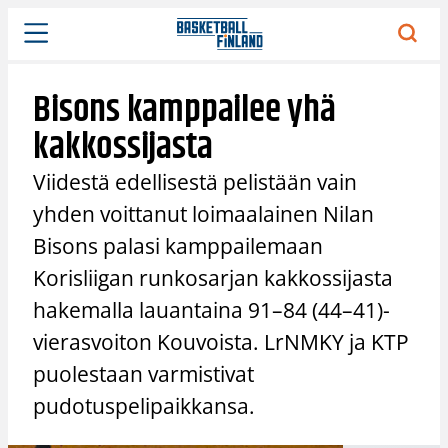
Siirry
sisältöön
Bisons kamppailee yhä
kakkossijasta
Viidestä edellisestä pelistään vain
yhden voittanut loimaalainen Nilan
Bisons palasi kamppailemaan
Korisliigan runkosarjan kakkossijasta
hakemalla lauantaina 91–84 (44–41)-
vierasvoiton Kouvoista. LrNMKY ja KTP
puolestaan varmistivat
pudotuspelipaikkansa.