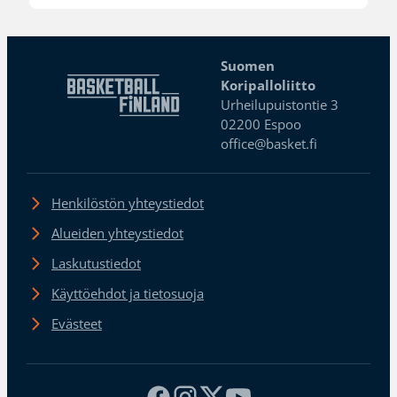
Suomen
Koripalloliitto
Urheilupuistontie 3
02200 Espoo
office@basket.fi
Henkilöstön yhteystiedot
Alueiden yhteystiedot
Laskutustiedot
Käyttöehdot ja tietosuoja
Evästeet