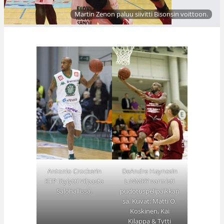
Martin Zenon paluu siivitti Bisonsin voittoon.
Antonio Crockerin
DeAndre Haynesin
KTP löylytti Vilpasta
LrNMKY varmisti
Salohallissa.
pudotuspelipaikkan
sa. Kuvat: Matti O.
Koskinen, Kai
Kilappa & Tytti