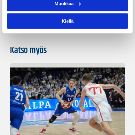
Muokkaa
Korisliiga
Pääjuttu
Sarjat
Kiellä
Katso myös