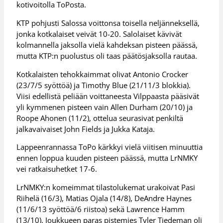
kotivoitolla ToPosta.
KTP pohjusti Salossa voittonsa toisella neljänneksellä,
jonka kotkalaiset veivät 10-20. Salolaiset kävivät
kolmannella jaksolla vielä kahdeksan pisteen päässä,
mutta KTP:n puolustus oli taas päätösjaksolla rautaa.
Kotkalaisten tehokkaimmat olivat Antonio Crocker
(23/7/5 syöttöä) ja Timothy Blue (21/11/3 blokkia).
Viisi edellistä peliään voittaneesta Vilppaasta pääsivät
yli kymmenen pisteen vain Allen Durham (20/10) ja
Roope Ahonen (11/2), ottelua seurasivat penkiltä
jalkavaivaiset John Fields ja Jukka Kataja.
Lappeenrannassa ToPo kärkkyi vielä viitisen minuuttia
ennen loppua kuuden pisteen päässä, mutta LrNMKY
vei ratkaisuhetket 17-6.
LrNMKY:n komeimmat tilastolukemat urakoivat Pasi
Riihelä (16/3), Matias Ojala (14/8), DeAndre Haynes
(11/6/13 syöttöä/6 riistoa) sekä Lawrence Hamm
(13/10). Joukkueen paras pistemies Tyler Tiedeman oli