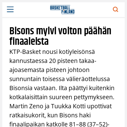
Siirry
sisältöön
Bisons mylvi voiton päähän
finaaleista
KTP-Basket nousi kotiyleisönsä
kannustaessa 20 pisteen takaa-
ajoasemasta pisteen johtoon
sunnuntain toisessa välieräottelussa
Bisonsia vastaan. Ilta päättyi kuitenkin
kotkalaisittain suureen pettymykseen.
Martin Zeno ja Tuukka Kotti upottivat
ratkaisukorit, kun Bisons haki
finaalipaikan katkolle 81–88 (37–52)-