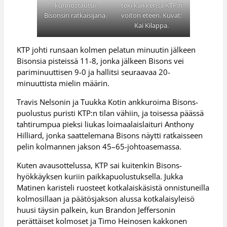
kunnostautui
teki kaikkensa KTP:n
Bisonsin ratkaisijana.
voiton eteen. Kuvat:
Kai Kilappa.
KTP johti runsaan kolmen pelatun minuutin jälkeen
Bisonsia pisteissä 11-8, jonka jälkeen Bisons vei
pariminuuttisen 9-0 ja hallitsi seuraavaa 20-
minuuttista mielin määrin.
Travis Nelsonin ja Tuukka Kotin ankkuroima Bisons-
puolustus puristi KTP:n tilan vähiin, ja toisessa päässä
tahtirumpua pieksi liukas loimaalaislaituri Anthony
Hilliard, jonka saattelemana Bisons näytti ratkaisseen
pelin kolmannen jakson 45–65-johtoasemassa.
Kuten avausottelussa, KTP sai kuitenkin Bisons-
hyökkäyksen kuriin paikkapuolustuksella. Jukka
Matinen karisteli ruosteet kotkalaiskäsistä onnistuneilla
kolmosillaan ja päätösjakson alussa kotkalaisyleisö
huusi täysin palkein, kun Brandon Jeffersonin
perättäiset kolmoset ja Timo Heinosen kakkonen