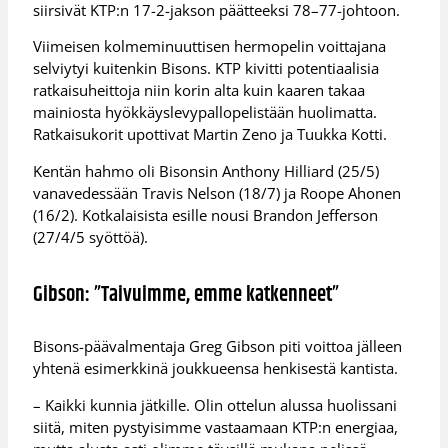
siirsivät KTP:n 17-2-jakson päätteeksi 78–77-johtoon.
Viimeisen kolmeminuuttisen hermopelin voittajana
selviytyi kuitenkin Bisons. KTP kivitti potentiaalisia
ratkaisuheittoja niin korin alta kuin kaaren takaa
mainiosta hyökkäyslevypallopelistään huolimatta.
Ratkaisukorit upottivat Martin Zeno ja Tuukka Kotti.
Kentän hahmo oli Bisonsin Anthony Hilliard (25/5)
vanavedessään Travis Nelson (18/7) ja Roope Ahonen
(16/2). Kotkalaisista esille nousi Brandon Jefferson
(27/4/5 syöttöä).
Gibson: ”Taivuimme, emme katkenneet”
Bisons-päävalmentaja Greg Gibson piti voittoa jälleen
yhtenä esimerkkinä joukkueensa henkisestä kantista.
– Kaikki kunnia jätkille. Olin ottelun alussa huolissani
siitä, miten pystyisimme vastaamaan KTP:n energiaa,