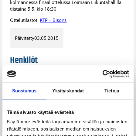
kolmannessa finaaliottelussa Loimaan Liikuntahallilla
tiistaina 5.5. klo 18:30.
Ottelutilastot:
KTP – Bisons
Päivitetty
03.05.2015
Henkilöt
Anthony Hilliard
Brandon Jefferson
Ei Ole
Greg Gibson
Jukka Matinen
Suostumus
Yksityiskohdat
Tietoja
Martin Zeno
Roope Ahonen
Tämä sivusto käyttää evästeitä
Travis Nelson
Tuukka Kotti
Käytämme evästeitä tarjoamamme sisällön ja mainosten
Kategoriat
räätälöimiseen, sosiaalisen median ominaisuuksien