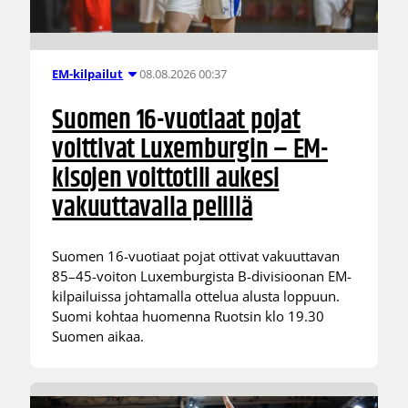
08.08.2026 00:37
EM-kilpailut
Suomen 16-vuotiaat pojat
voittivat Luxemburgin – EM-
kisojen voittotili aukesi
vakuuttavalla pelillä
Suomen 16-vuotiaat pojat ottivat vakuuttavan
85–45-voiton Luxemburgista B-divisioonan EM-
kilpailuissa johtamalla ottelua alusta loppuun.
Suomi kohtaa huomenna Ruotsin klo 19.30
Suomen aikaa.