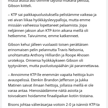
mutta alusta asti olimme täysillä mukana pelissä,
Gibson kiitteli.
– KTP sai paikkapuolustuksella pelistämme vaikeaa ja
vei aivan liikaa hyökkäyslevypalloja, mutta emme
missään vaiheessa lopettaneet pelaamista. Jopa
neljännen jakson alun KTP-kirin aikana meillä oli
hetkemme. Taivuimme, emme katkenneet.
Gibson kehui jälleen vuolaasti toisen perättäisen
erinomaisen pelin pelannutta Travis Nelsonia,
unohtamatta Anthony Hilliardin ja Roope Ahosen
urotekoja. Omiensa hyökkäykseen Gibson oli
tyytyväinen, mutta puolustuspäähän jäi parannettavaa.
– Annoimme KTP:lle enemmän vapaita heittoja kuin
avauspelissä. Etenkin Brandon Jefferson ja Jukka
Matinen saivat ilmaan heittoja, jollaisia meillä ei ole
varaa antaa. Hienosäädämme näitä asioita ja
toivoakseni hoidamme finaalipaikan kotiin tiistaina.
Bisons johtaa välieräsarjaa voitoin 2-0 ja isännöi KTP:ta