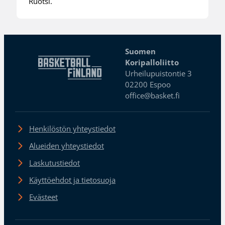
Ruotsi.
Suomen
Koripalloliitto
Urheilupuistontie 3
02200 Espoo
office@basket.fi
Henkilöstön yhteystiedot
Alueiden yhteystiedot
Laskutustiedot
Käyttöehdot ja tietosuoja
Evästeet