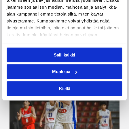
tukemiseen ja kävijämäärämme analysoimiseen. Lisäksi
jaamme sosiaalisen median, mainosalan ja analytiikka-
alan kumppaneillemme tietoja siitä, miten käytät
Korisliiga
Pääjuttu
Sarjat
sivustoamme. Kumppanimme voivat yhdistää näitä
tietoja muihin tietoihin, joita olet antanut heille tai joita on
kerätty, kun olet käyttänyt heidän palvelujaan.
Katso myös
Salli kaikki
Muokkaa
Kiellä