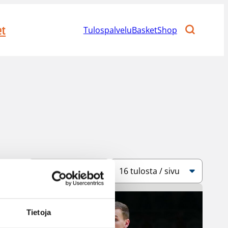
et
Tulospalvelu
BasketShop
Järjestys
Sivukoko
Tietoja