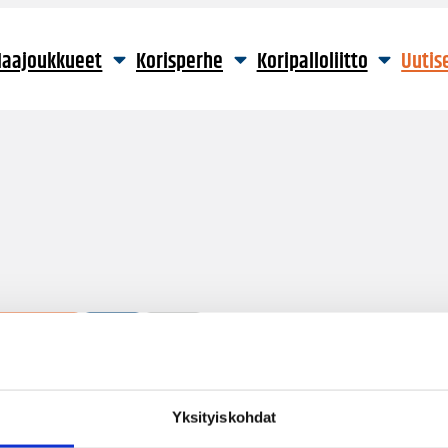
aajoukkueet
Korisperhe
Koripalloliitto
Uutis
41 hakutulosta
Yksityiskohdat