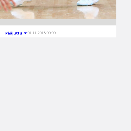
01.11.2015 00:00
Pääjuttu
Murphy ja Odabasi
pelipäällä Turkissa
Lassi Tuovin ja Erik Murphyn Besiktas voitti
Turkin pääsarjassa Istanbul BSB:n 103-91 (52-
50). Murphy sai joukkueensa eniten peliaikaa ja
vastasi siihen heittämällä 12 pistettä. Turkin
kakkosliigassa taas Anton Odabasi jatkoi
hienoja otteitaan tehden tupla-tuplan, kun