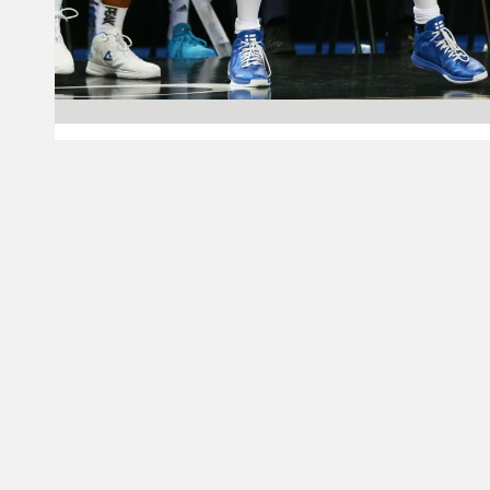
02.05.2016 00:00
Pääjuttu
Huff ja Salin
joukkueidensa
pistekärjet
Shawn Huffin pistetehtailulle ei näytä tulevan
loppua, kun tällä kertaa Susijengi-kippari
nakutti 19 pistettä Ludwigsburgin voittaessa