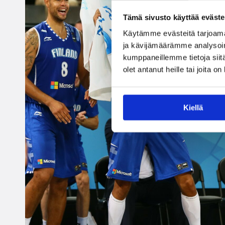
Tämä sivusto käyttää eväste
Käytämme evästeitä tarjoama
ja kävijämäärämme analysoim
kumppaneillemme tietoja siitä
olet antanut heille tai joita o
Kiellä