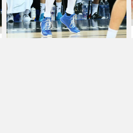
23.04.2016 00:00
Pääjuttu
Huff hurjassa
vedossa, 21 pistettä
Ludwigsburgin
vierasvoitossa