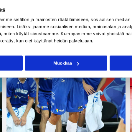
itä
mme sisällön ja mainosten räätälöimiseen, sosiaalisen median
iseen. Lisäksi jaamme sosiaalisen median, mainosalan ja analy
, miten käytät sivustoamme. Kumppanimme voivat yhdistää näitä t
n kerätty, kun olet käyttänyt heidän palvelujaan.
Muokkaa