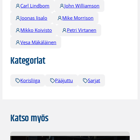
Carl Lindbom
John Williamson
Joonas Iisalo
Mike Morrison
Mikko Koivisto
Petri Virtanen
Vesa Mäkäläinen
Kategoriat
Korisliiga
Pääjuttu
Sarjat
Katso myös