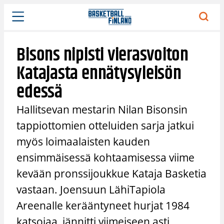
Siirry
sisältöön
Bisons nipisti vierasvoiton
Katajasta ennätysyleisön
edessä
Hallitsevan mestarin Nilan Bisonsin
tappiottomien otteluiden sarja jatkui
myös loimaalaisten kauden
ensimmäisessä kohtaamisessa viime
kevään pronssijoukkue Kataja Basketia
vastaan. Joensuun LähiTapiola
Areenalle kerääntyneet hurjat 1984
katsojaa, jännitti viimeiseen asti