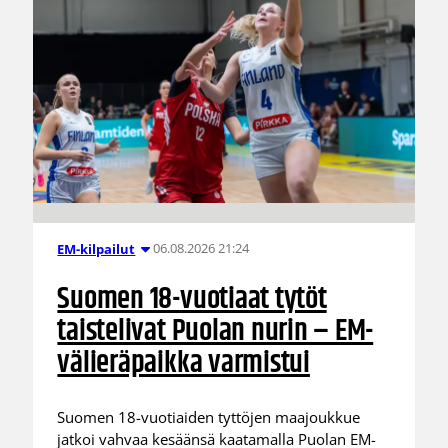
06.08.2026 21:24
EM-kilpailut
Suomen 18-vuotiaat tytöt
taistelivat Puolan nurin – EM-
välieräpaikka varmistui
Suomen 18-vuotiaiden tyttöjen maajoukkue
jatkoi vahvaa kesäänsä kaatamalla Puolan EM-