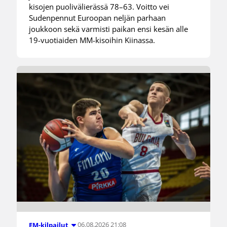
kisojen puolivälierässä 78–63. Voitto vei
Sudenpennut Euroopan neljän parhaan
joukkoon sekä varmisti paikan ensi kesän alle
19-vuotiaiden MM-kisoihin Kiinassa.
06.08.2026 21:08
EM-kilpailut