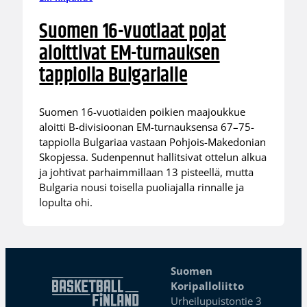
Suomen 16-vuotiaat pojat
aloittivat EM-turnauksen
tappiolla Bulgarialle
Suomen 16-vuotiaiden poikien maajoukkue
aloitti B-divisioonan EM-turnauksensa 67–75-
tappiolla Bulgariaa vastaan Pohjois-Makedonian
Skopjessa. Sudenpennut hallitsivat ottelun alkua
ja johtivat parhaimmillaan 13 pisteellä, mutta
Bulgaria nousi toisella puoliajalla rinnalle ja
lopulta ohi.
Suomen
Koripalloliitto
Urheilupuistontie 3