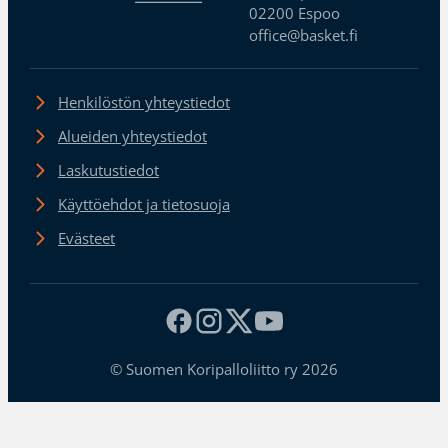
02200 Espoo
office@basket.fi
Henkilöstön yhteystiedot
Alueiden yhteystiedot
Laskutustiedot
Käyttöehdot ja tietosuoja
Evästeet
© Suomen Koripalloliitto ry 2026