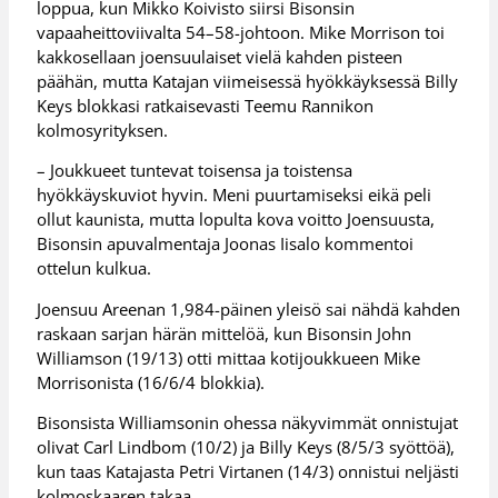
loppua, kun Mikko Koivisto siirsi Bisonsin
vapaaheittoviivalta 54–58-johtoon. Mike Morrison toi
kakkosellaan joensuulaiset vielä kahden pisteen
päähän, mutta Katajan viimeisessä hyökkäyksessä Billy
Keys blokkasi ratkaisevasti Teemu Rannikon
kolmosyrityksen.
– Joukkueet tuntevat toisensa ja toistensa
hyökkäyskuviot hyvin. Meni puurtamiseksi eikä peli
ollut kaunista, mutta lopulta kova voitto Joensuusta,
Bisonsin apuvalmentaja Joonas Iisalo kommentoi
ottelun kulkua.
Joensuu Areenan 1,984-päinen yleisö sai nähdä kahden
raskaan sarjan härän mittelöä, kun Bisonsin John
Williamson (19/13) otti mittaa kotijoukkueen Mike
Morrisonista (16/6/4 blokkia).
Bisonsista Williamsonin ohessa näkyvimmät onnistujat
olivat Carl Lindbom (10/2) ja Billy Keys (8/5/3 syöttöä),
kun taas Katajasta Petri Virtanen (14/3) onnistui neljästi
kolmoskaaren takaa.