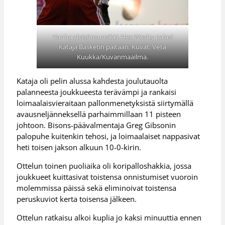
Vanha yleisönsuosikki Alex Wesby palasi
Kataja Basketin paitaan. Kuvat: Vesa
Kuukka/Kuvanmaailma.
Kataja oli pelin alussa kahdesta joulutauolta
palanneesta joukkueesta terävämpi ja rankaisi
loimaalaisvieraitaan pallonmenetyksistä siirtymällä
avausneljänneksellä parhaimmillaan 11 pisteen
johtoon. Bisons-päävalmentaja Greg Gibsonin
palopuhe kuitenkin tehosi, ja loimaalaiset nappasivat
heti toisen jakson alkuun 10-0-kirin.
Ottelun toinen puoliaika oli koripalloshakkia, jossa
joukkueet kuittasivat toistensa onnistumiset vuoroin
molemmissa päissä sekä eliminoivat toistensa
peruskuviot kerta toisensa jälkeen.
Ottelun ratkaisu alkoi kuplia jo kaksi minuuttia ennen