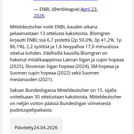
— ENBL (@enbleague)
April 23,
2026
Mitteldeutscher voitti ENBL-kauden aikana
pelaamastaan 13 ottelusta kaksitoista. Blomgren
kirjautti ENBL:ssä 6,7 pistettä (2p 50,0%, 3p 41,2%, 1p
86,1%), 2,2 syöttöä ja 1,6 levypalloa 17,0 minuutissa
ottelua kohden. Edellisillä kausilla Blomgren on
hakenut mitalikaappiinsa Latvian liigan ja cupin hopeaa
(2025), Slovenian liigan hopeaa (2024), SM-hopeaa ja
Suomen cupin hopeaa (2022) sekä Suomen
mestaruuden (2021).
Saksan Bundesliigassa Mitteldeutscher on 15. sijalla
voitettuaan 30 ottelustaan kaksitoista. Mitteldeutscher
on neljän voiton päässä Bundesliigan viimeisestä
pudotuspelipaikasta.
Päivitetty
24.04.2026