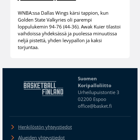
WNBA:ssa Dallas Wings kärsi tappion, kun
Golden State Valkyries oli parempi
loppulukemin 94-76 (44-36). Awak Kuier tilastoi
vaihdoissa yhdeksässä ja puolessa minuutissa
neljä pistettä, yhden levypallon ja kaksi
torjuntaa.
Suomen
Koripalloliitto
Urheilupuistontie 3
02200 Espoo
office@basket.fi
Henkilöstön yhteystiedot
Alueiden yhteystiedot