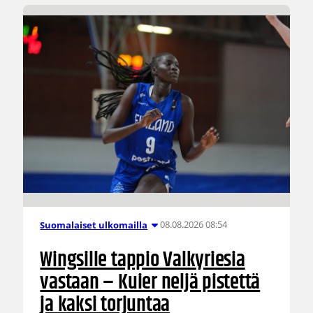
08.08.2026 08:54
Suomalaiset ulkomailla
Wingsille tappio Valkyriesia
vastaan – Kuier neljä pistettä
ja kaksi torjuntaa