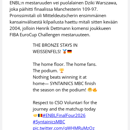
ENBL:n mestaruuden vei puolalainen Dziki Warszawa,
joka päihitti finaalissa Manchesterin 109-97.
Pronssimitali oli Mitteldeutscherin ensimmäinen
kansainvälisestä kilpailusta haettu mitali sitten kevään
2004, jolloin Henrik Dettmann komensi joukkueen
FIBA EuroCup Challengen mestaruuteen.
THE BRONZE STAYS IN
WEISSENFELS!
The home floor. The home fans.
The podium.
Nothing beats winning it at
home— SYNTAINICS MBC finish
the season on the podium!
Respect to CSO Voluntari for the
journey and the matchup today
#ENBLFinalFour2026
#SyntainicsMBC
pic.twitter.com/qWHMRuMzOz