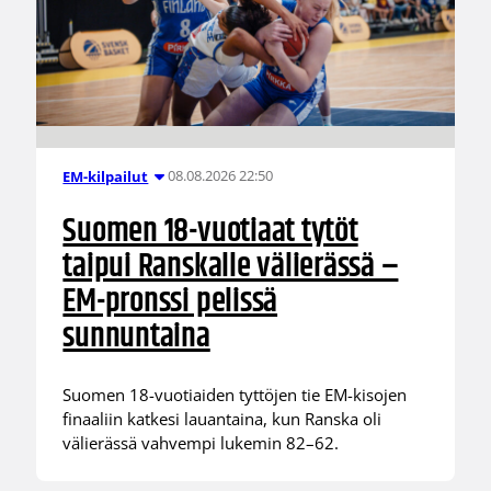
08.08.2026 22:50
EM-kilpailut
Suomen 18-vuotiaat tytöt
taipui Ranskalle välierässä –
EM-pronssi pelissä
sunnuntaina
Suomen 18-vuotiaiden tyttöjen tie EM-kisojen
finaaliin katkesi lauantaina, kun Ranska oli
välierässä vahvempi lukemin 82–62.