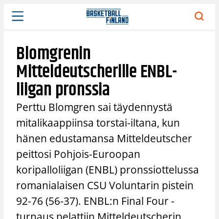
Siirry
sisältöön
Blomgrenin
Mitteldeutscherille ENBL-
liigan pronssia
Perttu Blomgren sai täydennystä
mitalikaappiinsa torstai-iltana, kun
hänen edustamansa Mitteldeutscher
peittosi Pohjois-Euroopan
koripalloliigan (ENBL) pronssiottelussa
romanialaisen CSU Voluntarin pistein
92-76 (56-37). ENBL:n Final Four -
turnaus pelattiin Mitteldeutscherin