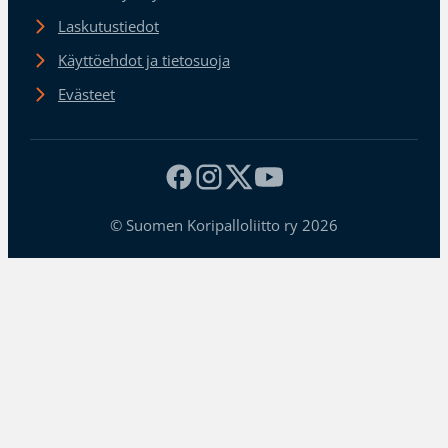
Laskutustiedot
Käyttöehdot ja tietosuoja
Evästeet
© Suomen Koripalloliitto ry 2026