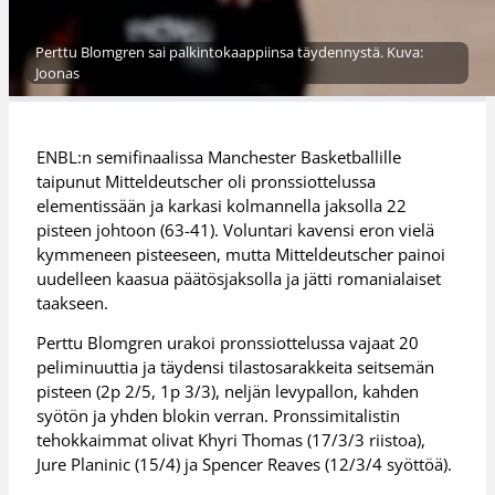
Perttu Blomgren sai palkintokaappiinsa täydennystä. Kuva:
Joonas
ENBL:n semifinaalissa Manchester Basketballille
taipunut Mitteldeutscher oli pronssiottelussa
elementissään ja karkasi kolmannella jaksolla 22
pisteen johtoon (63-41). Voluntari kavensi eron vielä
kymmeneen pisteeseen, mutta Mitteldeutscher painoi
uudelleen kaasua päätösjaksolla ja jätti romanialaiset
taakseen.
Perttu Blomgren urakoi pronssiottelussa vajaat 20
peliminuuttia ja täydensi tilastosarakkeita seitsemän
pisteen (2p 2/5, 1p 3/3), neljän levypallon, kahden
syötön ja yhden blokin verran. Pronssimitalistin
tehokkaimmat olivat Khyri Thomas (17/3/3 riistoa),
Jure Planinic (15/4) ja Spencer Reaves (12/3/4 syöttöä).