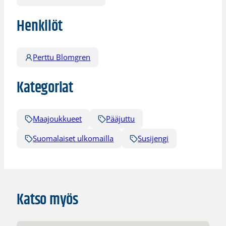
Henkilöt
Perttu Blomgren
Kategoriat
Maajoukkueet
Pääjuttu
Suomalaiset ulkomailla
Susijengi
Katso myös