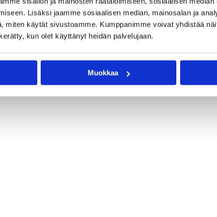
mme sisällön ja mainosten räätälöimiseen, sosiaalisen median
iseen. Lisäksi jaamme sosiaalisen median, mainosalan ja analy
, miten käytät sivustoamme. Kumppanimme voivat yhdistää näitä t
n kerätty, kun olet käyttänyt heidän palvelujaan.
Muokkaa