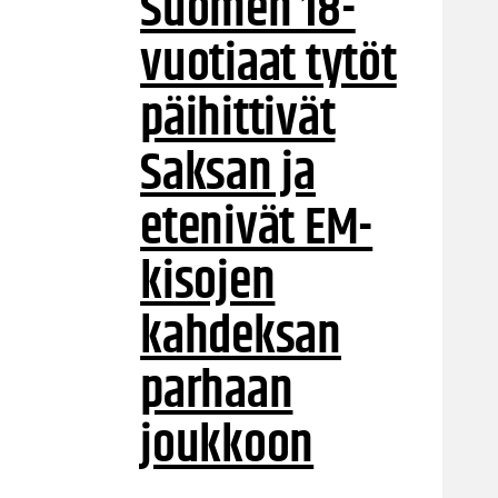
Suomen 18-
vuotiaat tytöt
päihittivät
Saksan ja
etenivät EM-
kisojen
kahdeksan
parhaan
joukkoon