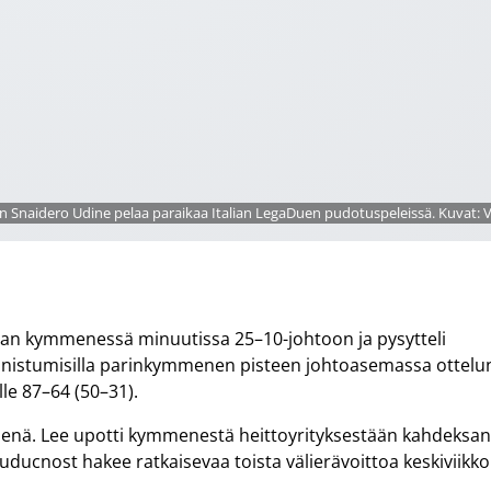
.:n Snaidero Udine pelaa paraikaa Italian LegaDuen pudotuspeleissä. Kuvat: V
staan kymmenessä minuutissa 25–10-johtoon ja pysytteli
nistumisilla parinkymmenen pisteen johtoasemassa ottelu
le 87–64 (50–31).
henä. Lee upotti kymmenestä heittoyrityksestään kahdeksan
. Buducnost hakee ratkaisevaa toista välierävoittoa keskiviikk