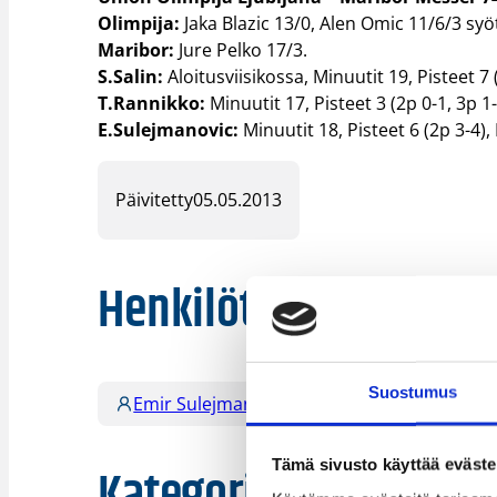
Olimpija:
Jaka Blazic 13/0, Alen Omic 11/6/3 syö
Maribor:
Jure Pelko 17/3.
S.Salin:
Aloitusviisikossa, Minuutit 19, Pisteet 7 (
T.Rannikko:
Minuutit 17, Pisteet 3 (2p 0-1, 3p 1-
E.Sulejmanovic:
Minuutit 18, Pisteet 6 (2p 3-4), 
Päivitetty
05.05.2013
Henkilöt
Suostumus
Emir Sulejmanovic
Gerald Lee Jr.
Tämä sivusto käyttää eväste
Kategoriat