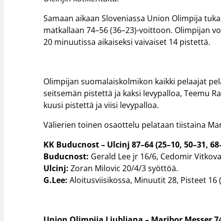
Samaan aikaan Sloveniassa Union Olimpija tuka
matkallaan 74–56 (36–23)-voittoon. Olimpijan vo
20 minuutissa aikaiseksi vaivaiset 14 pistettä.
Olimpijan suomalaiskolmikon kaikki pelaajat pel
seitsemän pistettä ja kaksi levypalloa, Teemu Ra
kuusi pistettä ja viisi levypalloa.
Välierien toinen osaottelu pelataan tiistaina Mar
KK Buducnost – Ulcinj 87–64 (25–10, 50–31, 68
Buducnost:
Gerald Lee jr 16/6, Cedomir Vitkova
Ulcinj:
Zoran Milovic 20/4/3 syöttöä.
G.Lee:
Aloitusviisikossa, Minuutit 28, Pisteet 16 (
Union Olimpija Ljubljana – Maribor Messer 74