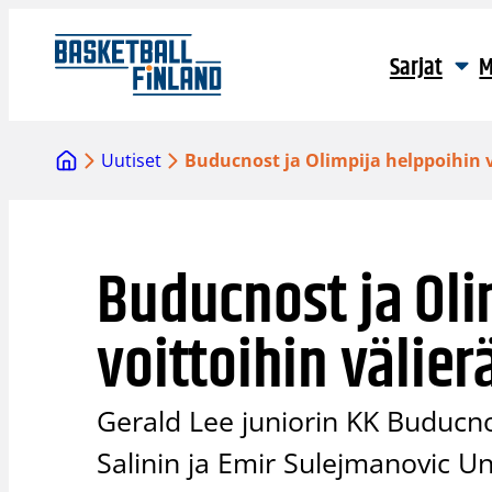
Siirry
sisältöön
Sarjat
M
Uutiset
Buducnost ja Olimpija helppoihin 
Buducnost ja Oli
voittoihin välie
Gerald Lee juniorin KK Buducn
Salinin ja Emir Sulejmanovic Un