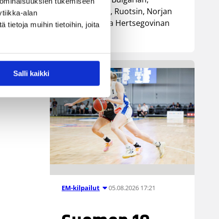
 ominaisuuksien tukemiseen
Luxemburgin, Ruotsin, Norjan
tiikka-alan
sekä Bosnia ja Hertsegovinan
ietoja muihin tietoihin, joita
kanssa.
Salli kaikki
05.08.2026 17:21
EM-kilpailut