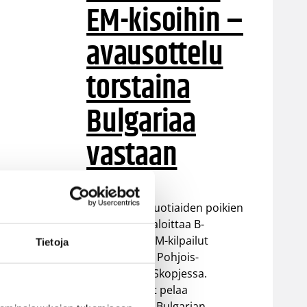
EM-kisoihin –
avausottelu
torstaina
Bulgariaa
vastaan
Suomen 16-vuotiaiden poikien
maajoukkue aloittaa B-
divisioonan EM-kilpailut
Tietoja
torstaina 6.8. Pohjois-
Makedonian Skopjessa.
Sudenpennut pelaa
alkulohkossa Bulgarian,