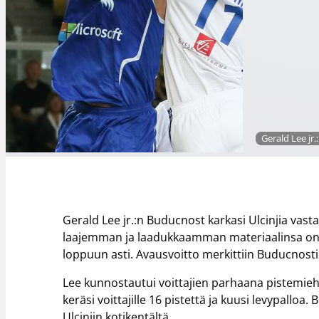
Gerald Lee jr
Gerald Lee jr.:n Buducnost karkasi Ulcinjia va
laajemman ja laadukkaamman materiaalinsa on
loppuun asti. Avausvoitto merkittiin Buducnostil
Lee kunnostautui voittajien parhaana pistemie
keräsi voittajille 16 pistettä ja kuusi levypalloa
Ulcinjin kotikentältä.