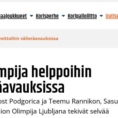
aajoukkueet
Korisperhe
Koripalloliitto
Uutis
voittoihin välieräavauksissa
mpija helppoihin
räavauksissa
ost Podgorica ja Teemu Rannikon, Sas
ion Olimpija Ljubljana tekivät selvää