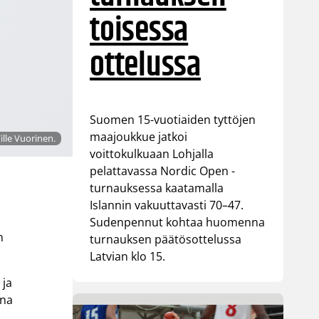
toisessa
ottelussa
Suomen 15-vuotiaiden tyttöjen
maajoukkue jatkoi
ille Vuorinen.
voittokulkuaan Lohjalla
pelattavassa Nordic Open -
turnauksessa kaatamalla
Islannin vakuuttavasti 70–47.
Sudenpennut kohtaa huomenna
n
turnauksen päätösottelussa
Latvian klo 15.
 ja
ona