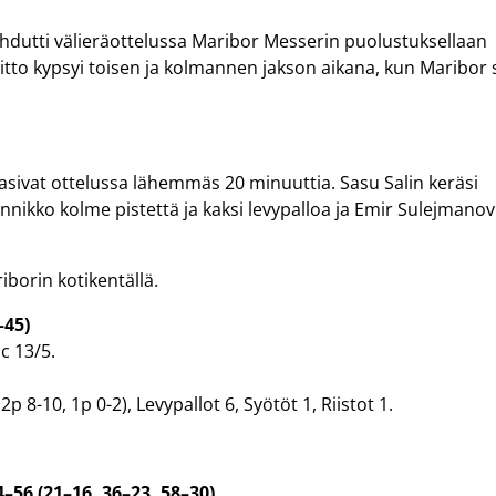
hdutti välieräottelussa Maribor Messerin puolustuksellaan
itto kypsyi toisen ja kolmannen jakson aikana, kun Maribor 
asivat ottelussa lähemmäs 20 minuuttia. Sasu Salin keräsi
nnikko kolme pistettä ja kaksi levypalloa ja Emir Sulejmanov
iborin kotikentällä.
–45)
c 13/5.
2p 8-10, 1p 0-2), Levypallot 6, Syötöt 1, Riistot 1.
–56 (21–16, 36–23, 58–30)