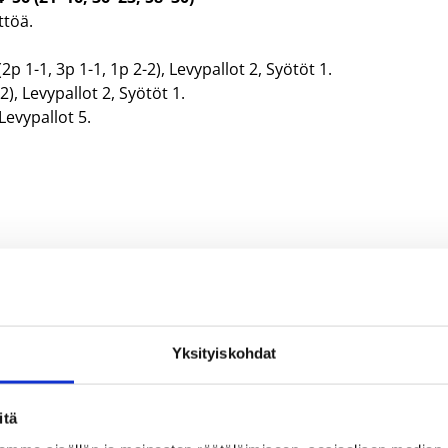
ttöä.
2p 1-1, 3p 1-1, 1p 2-2), Levypallot 2, Syötöt 1.
2), Levypallot 2, Syötöt 1.
Levypallot 5.
Yksityiskohdat
Sasu Salin
Teemu Rannikko
itä