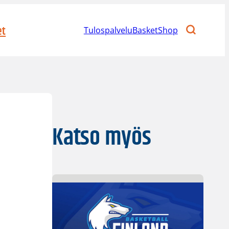
et
Tulospalvelu
BasketShop
Katso myös
u