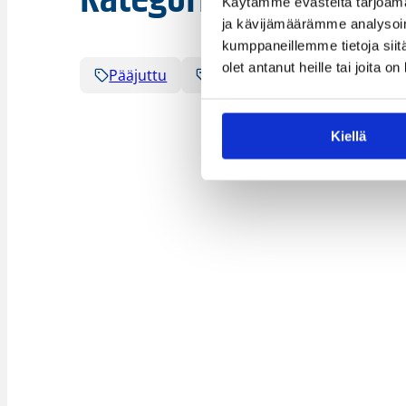
Käytämme evästeitä tarjoama
ja kävijämäärämme analysoim
kumppaneillemme tietoja siitä
olet antanut heille tai joita o
Pääjuttu
Suomalaiset ulkomailla
Kiellä