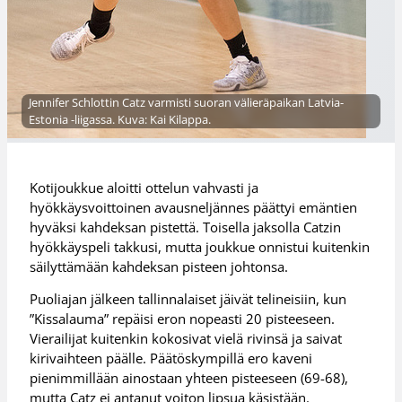
Jennifer Schlottin Catz varmisti suoran välieräpaikan Latvia-
Estonia -liigassa. Kuva: Kai Kilappa.
Kotijoukkue aloitti ottelun vahvasti ja
hyökkäysvoittoinen avausneljännes päättyi emäntien
hyväksi kahdeksan pistettä. Toisella jaksolla Catzin
hyökkäyspeli takkusi, mutta joukkue onnistui kuitenkin
säilyttämään kahdeksan pisteen johtonsa.
Puoliajan jälkeen tallinnalaiset jäivät telineisiin, kun
”Kissalauma” repäisi eron nopeasti 20 pisteeseen.
Vierailijat kuitenkin kokosivat vielä rivinsä ja saivat
kirivaihteen päälle. Päätöskympillä ero kaveni
pienimmillään ainostaan yhteen pisteeseen (69-68),
mutta Catz ei antanut voiton lipsua käsistään.