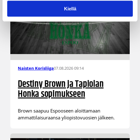
Kiellä
07.08.2026 09:14
Naisten Korisliiga
Destiny Brown ja Tapiolan
Honka sopimukseen
Brown saapuu Espooseen aloittamaan
ammattilaisuraansa yliopistovuosien jälkeen.