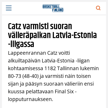
Siirry
sisältöön
Catz varmisti suoran
välieräpaikan Latvia-Estonia
-liigassa
Lappeenrannan Catz voitti
alkuiltapäivän Latvia-Estonia -liigan
kohtaamisessa 1182 Tallinnan lukemin
80-73 (48-40) ja varmisti näin toisen
sijan ja pääsyn suoraan välieriin ensi
kuussa pelattavaan Final Six -
lopputurnaukseen.