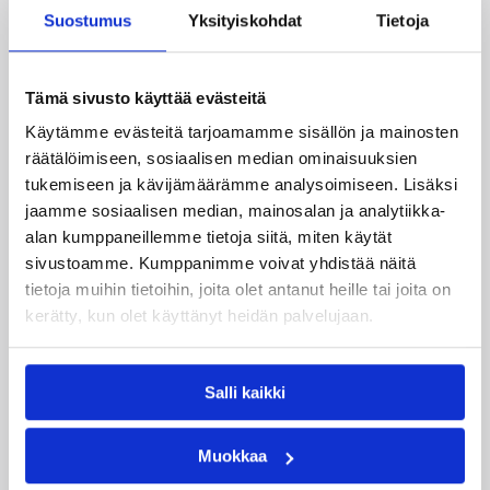
Suostumus
Yksityiskohdat
Tietoja
Tämä sivusto käyttää evästeitä
Käytämme evästeitä tarjoamamme sisällön ja mainosten
räätälöimiseen, sosiaalisen median ominaisuuksien
07.08.2026 09:23
Korisliiga
tukemiseen ja kävijämäärämme analysoimiseen. Lisäksi
jaamme sosiaalisen median, mainosalan ja analytiikka-
Daniel Dolenc KTP-Basketin
alan kumppaneillemme tietoja siitä, miten käytät
haaviin
sivustoamme. Kumppanimme voivat yhdistää näitä
tietoja muihin tietoihin, joita olet antanut heille tai joita on
kerätty, kun olet käyttänyt heidän palvelujaan.
Dolenc on rakentanut pitkän ammattilaisuran
Suomen lisäksi Ranskassa, Itävallassa,
Liettuassa, Romaniassa, Bosniassa ja viimeksi
Salli kaikki
Islannissa.
Muokkaa