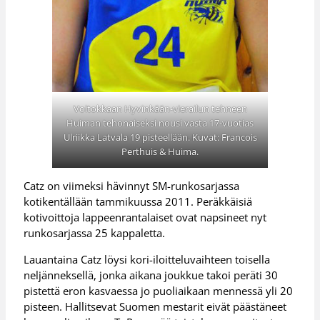
Voitokkaan Hyvinkään-vierailun tehneen
Huiman tehonaiseksi nousi vasta 17-vuotias
Ulriikka Latvala 19 pisteellään. Kuvat: Francois
Perthuis & Huima.
Catz on viimeksi hävinnyt SM-runkosarjassa
kotikentällään tammikuussa 2011. Peräkkäisiä
kotivoittoja lappeenrantalaiset ovat napsineet nyt
runkosarjassa 25 kappaletta.
Lauantaina Catz löysi kori-iloitteluvaihteen toisella
neljänneksellä, jonka aikana joukkue takoi peräti 30
pistettä eron kasvaessa jo puoliaikaan mennessä yli 20
pisteen. Hallitsevat Suomen mestarit eivät päästäneet