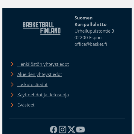
Suomen
Koripalloliitto
Urheilupuistontie 3
02200 Espoo
office@basket.fi
Henkilöstön yhteystiedot
Alueiden yhteystiedot
Laskutustiedot
Käyttöehdot ja tietosuoja
Evästeet