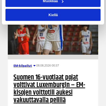
Muokkaa
Kiellä
08.08.2026 00:37
EM-kilpailut
Suomen 16-vuotiaat pojat
voittivat Luxemburgin – EM-
kisojen voittotili aukesi
vakuuttavalla pelillä