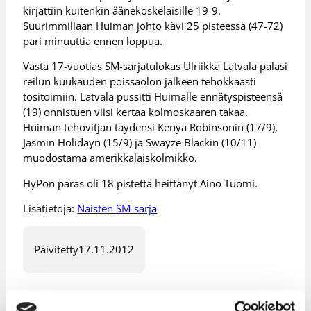
kirjattiin kuitenkin äänekoskelaisille 19-9.
Suurimmillaan Huiman johto kävi 25 pisteessä (47-72)
pari minuuttia ennen loppua.
Vasta 17-vuotias SM-sarjatulokas Ulriikka Latvala palasi
reilun kuukauden poissaolon jälkeen tehokkaasti
tositoimiin. Latvala pussitti Huimalle ennätyspisteensä
(19) onnistuen viisi kertaa kolmoskaaren takaa.
Huiman tehovitjan täydensi Kenya Robinsonin (17/9),
Jasmin Holidayn (15/9) ja Swayze Blackin (10/11)
muodostama amerikkalaiskolmikko.
HyPon paras oli 18 pistettä heittänyt Aino Tuomi.
Lisätietoja:
Naisten SM-sarja
Päivitetty
17.11.2012
Henkilöt