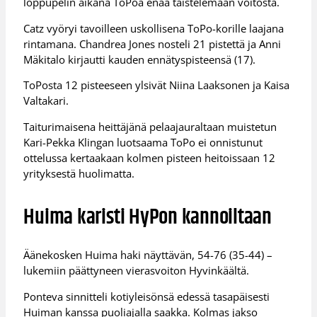
loppupelin aikana ToPoa enää taistelemaan voitosta.
Catz vyöryi tavoilleen uskollisena ToPo-korille laajana
rintamana. Chandrea Jones nosteli 21 pistettä ja Anni
Mäkitalo kirjautti kauden ennätyspisteensä (17).
ToPosta 12 pisteeseen ylsivät Niina Laaksonen ja Kaisa
Valtakari.
Taiturimaisena heittäjänä pelaajauraltaan muistetun
Kari-Pekka Klingan luotsaama ToPo ei onnistunut
ottelussa kertaakaan kolmen pisteen heitoissaan 12
yrityksestä huolimatta.
Huima karisti HyPon kannoiltaan
Äänekosken Huima haki näyttävän, 54-76 (35-44) –
lukemiin päättyneen vierasvoiton Hyvinkäältä.
Ponteva sinnitteli kotiyleisönsä edessä tasapäisesti
Huiman kanssa puoliajalla saakka. Kolmas jakso