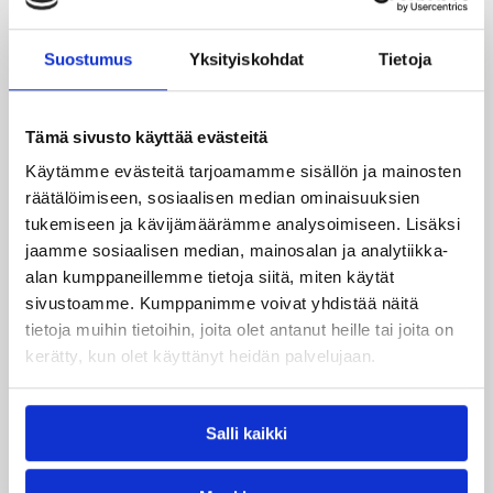
Aino Tuomi
Anni Mäkitalo
Suostumus
Yksityiskohdat
Tietoja
Chandrea Jones
Kaisa Valtakari
Niina Laaksonen
Ulriikka Latvala
Tämä sivusto käyttää evästeitä
Käytämme evästeitä tarjoamamme sisällön ja mainosten
Kategoriat
räätälöimiseen, sosiaalisen median ominaisuuksien
tukemiseen ja kävijämäärämme analysoimiseen. Lisäksi
jaamme sosiaalisen median, mainosalan ja analytiikka-
Naisten Korisliiga
Pääjuttu
Sarjat
alan kumppaneillemme tietoja siitä, miten käytät
sivustoamme. Kumppanimme voivat yhdistää näitä
tietoja muihin tietoihin, joita olet antanut heille tai joita on
kerätty, kun olet käyttänyt heidän palvelujaan.
Katso myös
Salli kaikki