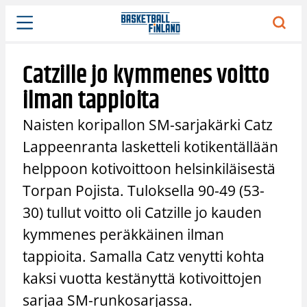
Siirry
sisältöön
Catzille jo kymmenes voitto
ilman tappioita
Naisten koripallon SM-sarjakärki Catz
Lappeenranta lasketteli kotikentällään
helppoon kotivoittoon helsinkiläisestä
Torpan Pojista. Tuloksella 90-49 (53-
30) tullut voitto oli Catzille jo kauden
kymmenes peräkkäinen ilman
tappioita. Samalla Catz venytti kohta
kaksi vuotta kestänyttä kotivoittojen
sarjaa SM-runkosarjassa.