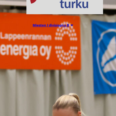
Miesten I divisioona B
20.07.2026 09:47
Turun NMKY
etsii pelaajia
tulevalle
kaudella 2026-
2027 miesten
ja naisten