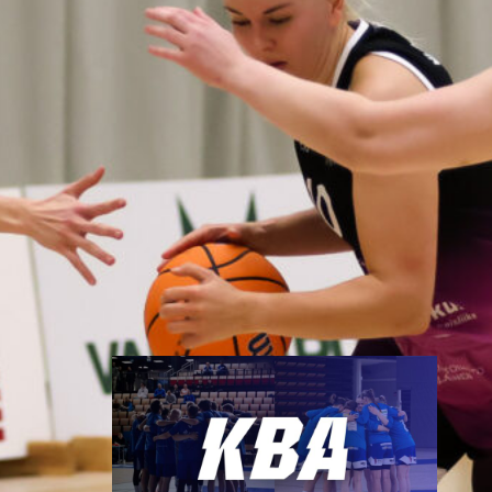
joukkueisiinsa
Saitko opiskelupaikan Turusta
tai asut tulevalla kaudella Turun
seudulla? Nyt olisi hieno
mahdollisuus päästä pelaamaan
aikuisten valtakunnallista
divisioona koripalloa miesten tai
naisten joukkueessamme.