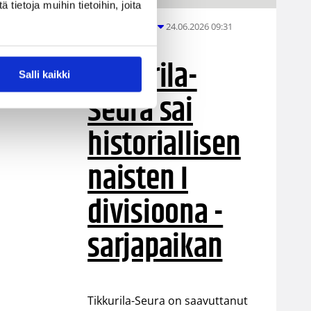
ietoja muihin tietoihin, joita
24.06.2026 09:31
Eteläinen alue
Tikkurila-
Salli kaikki
Seura sai
historiallisen
naisten I
divisioona -
sarjapaikan
Tikkurila-Seura on saavuttanut