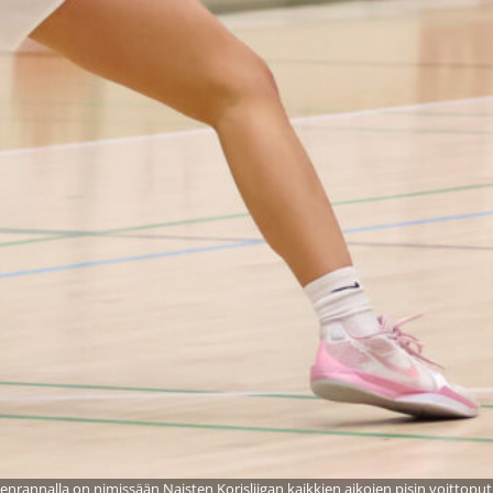
nrannalla on nimissään Naisten Korisliigan kaikkien aikojen pisin voittoputk