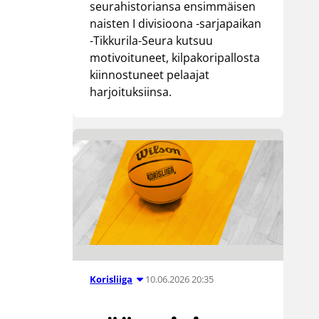
seurahistoriansa ensimmäisen
naisten I divisioona -sarjapaikan
-Tikkurila-Seura kutsuu
motivoituneet, kilpakoripallosta
kiinnostuneet pelaajat
harjoituksiinsa.
10.06.2026 20:35
Korisliiga