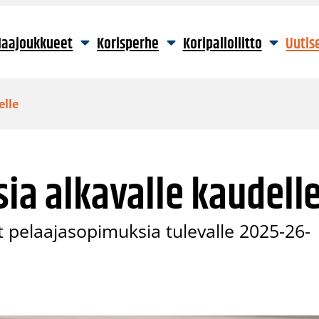
aajoukkueet
Korisperhe
Koripalloliitto
Uutis
elle
sia alkavalle kaudell
 pelaajasopimuksia tulevalle 2025-26-