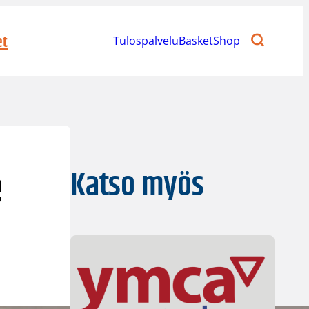
et
Tulospalvelu
BasketShop
e
Katso myös