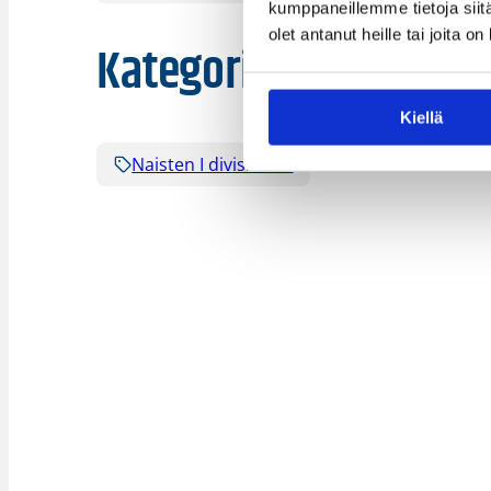
kumppaneillemme tietoja siitä
olet antanut heille tai joita o
Kategoriat
Kiellä
Naisten I divisioona