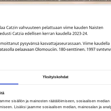
alaa Catzin vahvuuteen pelattuaan viime kauden Naisten
edusti Catzia edellisen kerran kaudella 2023-24.
lmoittanut pysyvänsä kasvattajaseurassaan. Viime kaudella
rjatasolla pelaavaan Olomouciin. 180-senttinen, 1997 syntyny
den kapteenikokemuksella.
inen, 2004 syntynyt PeU Basketin kasvatti Emma Heikura.
ilppaassa.
Yksityiskohdat
Tuulia Marttinen, Pinja Keppo ja Tilda Hyvärinen.
itä
mme sisällön ja mainosten räätälöimiseen, sosiaalisen median
iseen. Lisäksi jaamme sosiaalisen median, mainosalan ja analy