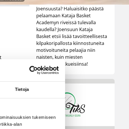
Tärppäsikö koulupaikka
Joensuusta? Haluaisitko päästä
pelaamaan Kataja Basket
Academyn riveissä tulevalla
kaudella? Joensuun Kataja
Basket etsii lisää tavoitteellisesta
kilpakoripallosta kiinnostuneita
motivoituneita pelaajia niin
naisten, kuin miesten
t
akatemiajoukkueisiinsa!
Tietoja
 ominaisuuksien tukemiseen
tiikka-alan