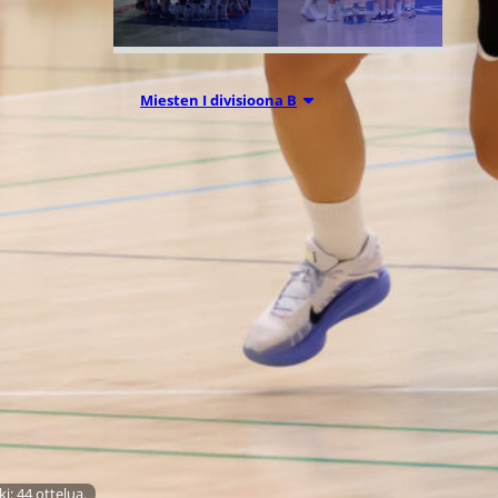
Miesten I divisioona B
09.07.2026 14:46
KBA etsii
pelaajia sekä
miesten että
naisten
joukkueisiinsa
i: 44 ottelua.