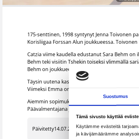
175-senttinen, 1998 syntynyt Jenna Toivonen p
Korisliigaa Forssan Alun joukkueessa. Toivonen 
Catzia viime kaudella edustanut Sara Behm on i
Behm teki visiitin Tshekin toiseksi ylimmällä sa
Behm on joukkueelle tärkeä lisä useamman kau
Täysin uutena kasvona Catziin liittyy 172-sentt
Viimeksi Emma on pelannut kilpakorista Salon V
Suostumus
Aiemmin sopimuksen Catzin kanssa ovat tehneet 
Päävalmentajana jatkaa Petri Jaakkola.
Tämä sivusto käyttää eväste
Käytämme evästeitä tarjoama
Päivitetty
14.07.2025
ja kävijämäärämme analysoim