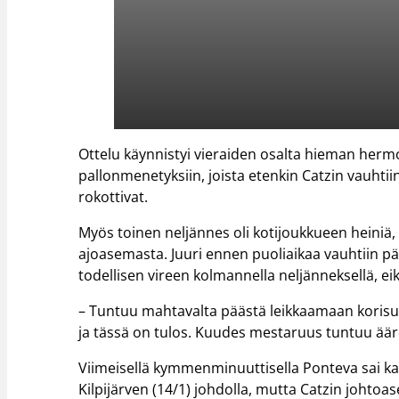
Ottelu käynnistyi vieraiden osalta hieman hermo
pallonmenetyksiin, joista etenkin Catzin vauhti
rokottivat.
Myös toinen neljännes oli kotijoukkueen heiniä
ajoasemasta. Juuri ennen puoliaikaa vauhtiin pä
todellisen vireen kolmannella neljänneksellä, eik
– Tuntuu mahtavalta päästä leikkaamaan koris
ja tässä on tulos. Kuudes mestaruus tuntuu ääre
Viimeisellä kymmenminuuttisella Ponteva sai k
Kilpijärven (14/1) johdolla, mutta Catzin joht