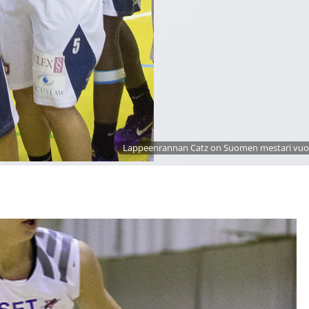
Lappeenrannan Catz on Suomen mestari vuos