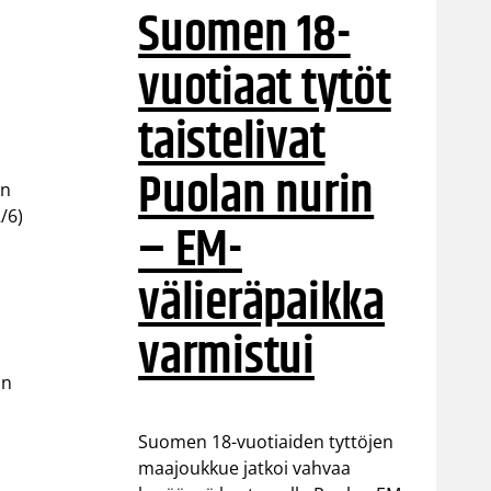
Suomen 18-
vuotiaat tytöt
taistelivat
Puolan nurin
in
/6)
– EM-
välieräpaikka
varmistui
än
Suomen 18-vuotiaiden tyttöjen
maajoukkue jatkoi vahvaa