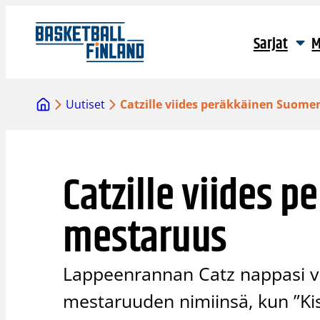
Siirry
sisältöön
Sarjat
M
Uutiset
Catzille viides peräkkäinen Suom
Catzille viides 
mestaruus
Lappeenrannan Catz nappasi vi
mestaruuden nimiinsä, kun ”Ki