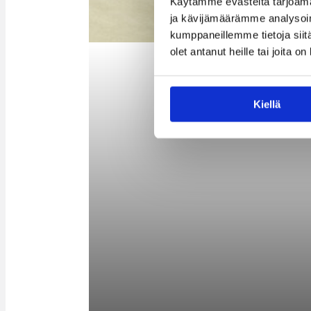
Käytämme evästeitä tarjoama
ja kävijämäärämme analysoim
kumppaneillemme tietoja siitä
olet antanut heille tai joita o
Mestaruus oli joukkueen kapteenin El
Kiellä