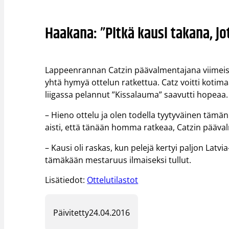
Haakana: ”Pitkä kausi takana, j
Lappeenrannan Catzin päävalmentajana viimeise
yhtä hymyä ottelun ratkettua. Catz voitti koti
liigassa pelannut ”Kissalauma” saavutti hopeaa.
– Hieno ottelu ja olen todella tyytyväinen tämä
aisti, että tänään homma ratkeaa, Catzin pääva
– Kausi oli raskas, kun pelejä kertyi paljon Latv
tämäkään mestaruus ilmaiseksi tullut.
Lisätiedot:
Ottelutilastot
Päivitetty
24.04.2016