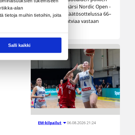
 ominaisuuksien tukemiseen
maajoukkue kärsi Nordic Open -
tiikka-alan
turnauksen päätösottelussa 66–
ietoja muihin tietoihin, joita
74-tappion Latviaa vastaan
Lohjalla.
Salli kaikki
06.08.2026 21:24
EM-kilpailut