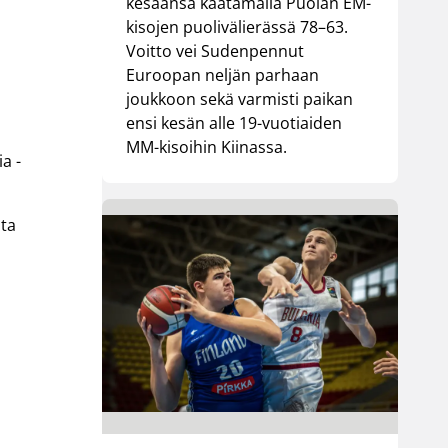
kesäänsä kaatamalla Puolan EM-
kisojen puolivälierässä 78–63.
Voitto vei Sudenpennut
Euroopan neljän parhaan
joukkoon sekä varmisti paikan
ensi kesän alle 19-vuotiaiden
MM-kisoihin Kiinassa.
a -
sta