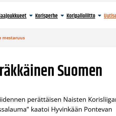
aajoukkueet
Korisperhe
Koripalloliitto
Uutis
en mestaruus
peräkkäinen Suomen
idennen perättäisen Naisten Korisliiga
ssalauma” kaatoi Hyvinkään Pontevan