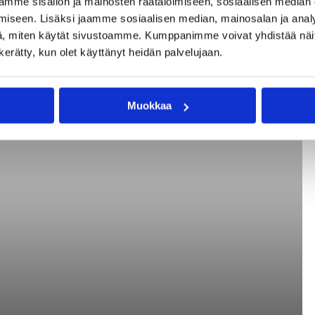
mme sisällön ja mainosten räätälöimiseen, sosiaalisen median
iseen. Lisäksi jaamme sosiaalisen median, mainosalan ja analy
, miten käytät sivustoamme. Kumppanimme voivat yhdistää näitä t
n kerätty, kun olet käyttänyt heidän palvelujaan.
ena Reshetkon uran kuudes SM-kulta. Kuvat: Kai Kilappa.
Muokkaa