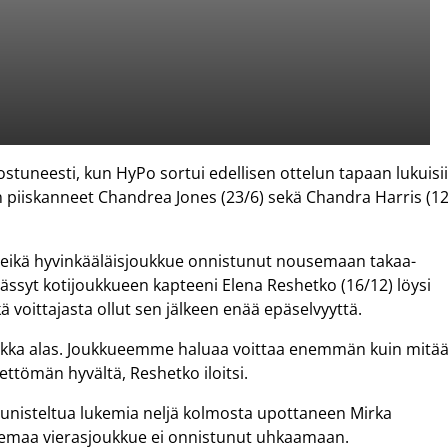
stuneesti, kun HyPo sortui edellisen ottelun tapaan lukuisi
in piiskanneet Chandrea Jones (23/6) sekä Chandra Harris (12
, eikä hyvinkääläisjoukkue onnistunut nousemaan takaa-
ässyt kotijoukkueen kapteeni Elena Reshetko (16/12) löysi
ä voittajasta ollut sen jälkeen enää epäselvyyttä.
ukka alas. Joukkueemme haluaa voittaa enemmän kuin mitä
ttömän hyvältä, Reshetko iloitsi.
aunisteltua lukemia neljä kolmosta upottaneen Mirka
oasemaa vierasjoukkue ei onnistunut uhkaamaan.