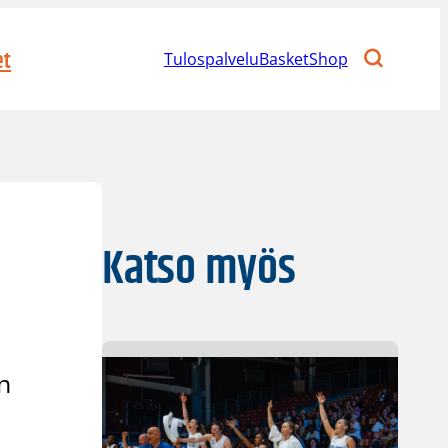
et
Tulospalvelu
BasketShop
Katso myös
n