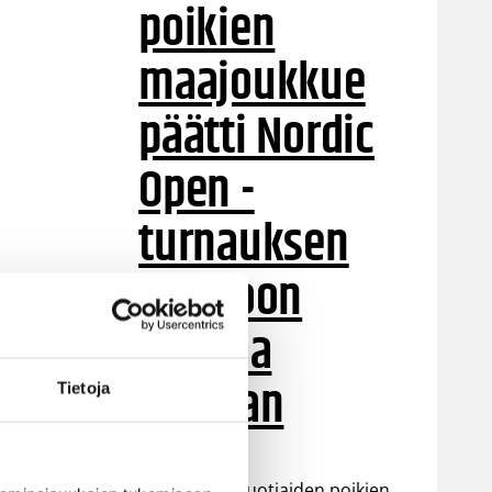
poikien
maajoukkue
päätti Nordic
Open -
turnauksen
tappioon
Latviaa
vastaan
Tietoja
Suomen 15-vuotiaiden poikien