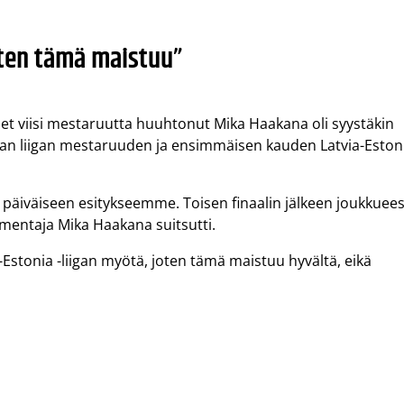
oten tämä maistuu”
t viisi mestaruutta huuhtonut Mika Haakana oli syystäkin
maan liigan mestaruuden ja ensimmäisen kauden Latvia-Estoni
n päiväiseen esitykseemme. Toisen finaalin jälkeen joukkuee
lmentaja Mika Haakana suitsutti.
ia-Estonia -liigan myötä, joten tämä maistuu hyvältä, eikä