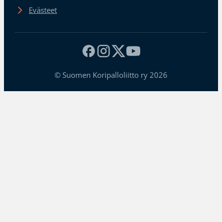
Evästeet
© Suomen Koripalloliitto ry 2026