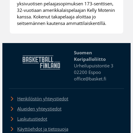
yksivuotisen pelaajasopimuksen 173-senttisen,
32-vuotiaan amerikkalaispelaajan Kelly Motenin
kanssa. Kokenut takapelaaja aloittaa jo
seitsemännen kautensa ammattilaiskentillä.
Suomen
Koripalloliitto
Urheilupuistontie 3
02200 Espoo
office@basket.fi
Henkilöstön yhteystiedot
Alueiden yhteystiedot
Laskutustiedot
Käyttöehdot ja tietosuoja