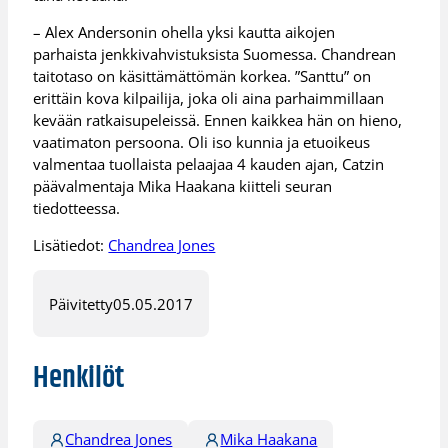
– Alex Andersonin ohella yksi kautta aikojen
parhaista jenkkivahvistuksista Suomessa. Chandrean
taitotaso on käsittämättömän korkea. ”Santtu” on
erittäin kova kilpailija, joka oli aina parhaimmillaan
kevään ratkaisupeleissä. Ennen kaikkea hän on hieno,
vaatimaton persoona. Oli iso kunnia ja etuoikeus
valmentaa tuollaista pelaajaa 4 kauden ajan, Catzin
päävalmentaja Mika Haakana kiitteli seuran
tiedotteessa.
Lisätiedot:
Chandrea Jones
Päivitetty
05.05.2017
Henkilöt
Chandrea Jones
Mika Haakana