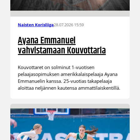
28.07.2026 15:59
Naisten Korisliiga
Ayana Emmanuel
vahvistamaan Kouvottaria
Kouvottaret on solminut 1-vuotisen
pelaajasopimuksen amerikkalaispelaaja Ayana
Emmanuelin kanssa. 25-vuotias takapelaaja
aloittaa neljännen kautensa ammattilaiskentillä.