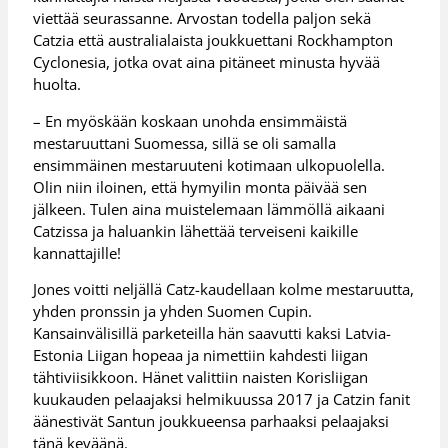
viettää seurassanne. Arvostan todella paljon sekä
Catzia että australialaista joukkuettani Rockhampton
Cyclonesia, jotka ovat aina pitäneet minusta hyvää
huolta.
– En myöskään koskaan unohda ensimmäistä
mestaruuttani Suomessa, sillä se oli samalla
ensimmäinen mestaruuteni kotimaan ulkopuolella.
Olin niin iloinen, että hymyilin monta päivää sen
jälkeen. Tulen aina muistelemaan lämmöllä aikaani
Catzissa ja haluankin lähettää terveiseni kaikille
kannattajille!
Jones voitti neljällä Catz-kaudellaan kolme mestaruutta,
yhden pronssin ja yhden Suomen Cupin.
Kansainvälisillä parketeilla hän saavutti kaksi Latvia-
Estonia Liigan hopeaa ja nimettiin kahdesti liigan
tähtiviisikkoon. Hänet valittiin naisten Korisliigan
kuukauden pelaajaksi helmikuussa 2017 ja Catzin fanit
äänestivät Santun joukkueensa parhaaksi pelaajaksi
tänä keväänä.