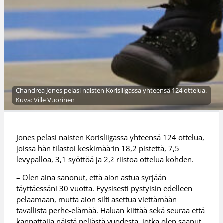
Chandrea Jones pelasi naisten Korisliigassa yhteensä 124 ottelua.
Kuva: Ville Vuorinen
Jones pelasi naisten Korisliigassa yhteensä 124 ottelua,
joissa hän tilastoi keskimäärin 18,2 pistettä, 7,5
levypalloa, 3,1 syöttöä ja 2,2 riistoa ottelua kohden.
– Olen aina sanonut, että aion astua syrjään
täyttäessäni 30 vuotta. Fyysisesti pystyisin edelleen
pelaamaan, mutta aion silti asettua viettämään
tavallista perhe-elämää. Haluan kiittää sekä seuraa että
kannattajia näistä neljästä vuodesta, jotka olen saanut