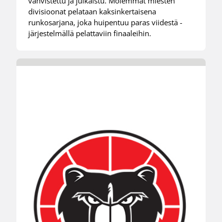
vahvistettu ja julkaistu. Molemmat miesten
divisioonat pelataan kaksinkertaisena
runkosarjana, joka huipentuu paras viidestä -
järjestelmällä pelattaviin finaaleihin.