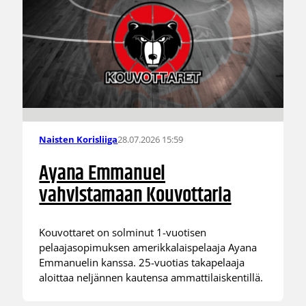
28.07.2026 15:59
Naisten Korisliiga
Ayana Emmanuel
vahvistamaan Kouvottaria
Kouvottaret on solminut 1-vuotisen
pelaajasopimuksen amerikkalaispelaaja Ayana
Emmanuelin kanssa. 25-vuotias takapelaaja
aloittaa neljännen kautensa ammattilaiskentillä.