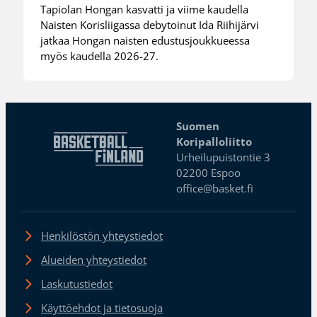
Tapiolan Hongan kasvatti ja viime kaudella
Naisten Korisliigassa debytoinut Ida Riihijärvi
jatkaa Hongan naisten edustusjoukkueessa
myös kaudella 2026-27.
Suomen
Koripalloliitto
Urheilupuistontie 3
02200 Espoo
office@basket.fi
Henkilöstön yhteystiedot
Alueiden yhteystiedot
Laskutustiedot
Käyttöehdot ja tietosuoja