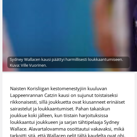
Sydney Wallacen kausi päättyi harmillisesti loukkaantumiseen.
Kuva: Ville Vuorinen.
Naisten Korisliigan kestomenestyjiin kuuluvan
Lappeenrannan Catzin kausi on sujunut toistaiseksi
rikkonaisesti, sillä joukkuetta ovat kiusanneet erinäiset
sairastelut ja loukkaantumiset. Pahan takaiskun
joukkue koki jälleen, kun tiistain harjoituksissa
loukkaantui joukkueen ja sarjan tähtipelaaja Sydney
Wallace. Alavartalovamma osoittautui vakavaksi, mikä
tarkoitti sitä, että Wallacen pelit tältä kaudelta ovat ohi.