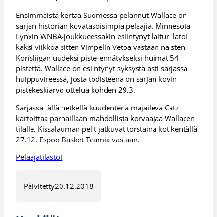
Ensimmäistä kertaa Suomessa pelannut Wallace on
sarjan historian kovatasoisimpia pelaajia. Minnesota
Lynxin WNBA-joukkueessakin esiintynyt laituri latoi
kaksi viikkoa sitten Vimpelin Vetoa vastaan naisten
Korisliigan uudeksi piste-ennätykseksi huimat 54
pistettä. Wallace on esiintynyt syksystä asti sarjassa
huippuvireessä, josta todisteena on sarjan kovin
pistekeskiarvo ottelua kohden 29,3.
Sarjassa tällä hetkellä kuudentena majaileva Catz
kartoittaa parhaillaan mahdollista korvaajaa Wallacen
tilalle. Kissalauman pelit jatkuvat torstaina kotikentällä
27.12. Espoo Basket Teamia vastaan.
Pelaajatilastot
Päivitetty
20.12.2018