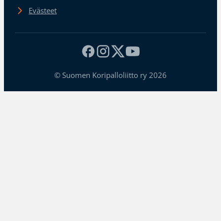
Evästeet
© Suomen Koripalloliitto ry 2026