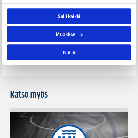
Salla Viitanen
Special Jennings
Salli kaikki
Vanessa House
Vilma Kesänen
Kategoriat
Muokkaa
Kiellä
Naisten Korisliiga
Sarjat
Katso myös