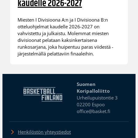
kaudelle 2026-2027
Miesten I Divisioona A:n ja I Divisioona B:n
otteluohjelmat kaudelle 2026-2027 on
vahvistettu ja julkaistu. Molemmat miesten
divisioonat pelataan kaksinkertaisena
runkosarjana, joka huipentuu paras viidestä -
järjestelmällä pelattaviin finaaleihin.
Suomen
Koripalloliitto
Urheilupuistontie 3
02200 Espoo
office@basket.fi
Henkilöstön yhteystiedot