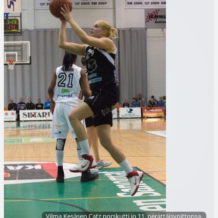
Vilma Kesäsen Catz porskutti jo 11. perättäisvoittonsa.