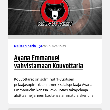
28.07.2026 15:59
Naisten Korisliiga
Ayana Emmanuel
vahvistamaan Kouvottaria
Kouvottaret on solminut 1-vuotisen
pelaajasopimuksen amerikkalaispelaaja Ayana
Emmanuelin kanssa. 25-vuotias takapelaaja
aloittaa neljännen kautensa ammattilaiskentillä.