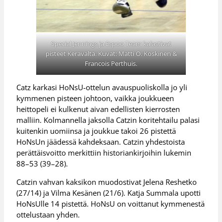
Special Jennings ja Espoo Team kalastivat
pisteet Keravalta. Kuvat: Matti O. Koskinen &
Francois Perthuis.
Catz karkasi HoNsU-ottelun avauspuoliskolla jo yli
kymmenen pisteen johtoon, vaikka joukkueen
heittopeli ei kulkenut aivan edellisten kierrosten
malliin. Kolmannella jaksolla Catzin koritehtailu palasi
kuitenkin uomiinsa ja joukkue takoi 26 pistettä
HoNsUn jäädessä kahdeksaan. Catzin yhdestoista
perättäisvoitto merkittiin historiankirjoihin lukemin
88–53 (39–28).
Catzin vahvan kaksikon muodostivat Jelena Reshetko
(27/14) ja Vilma Kesänen (21/6). Katja Summala upotti
HoNsUlle 14 pistettä. HoNsU on voittanut kymmenestä
ottelustaan yhden.