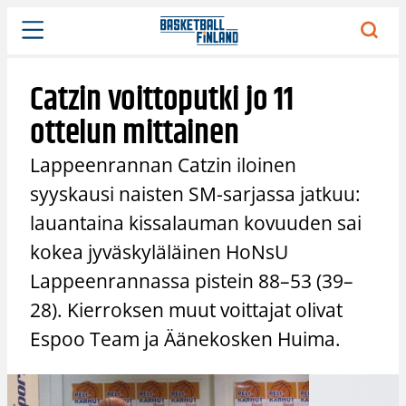
Siirry
sisältöön
Catzin voittoputki jo 11
ottelun mittainen
Lappeenrannan Catzin iloinen
syyskausi naisten SM-sarjassa jatkuu:
lauantaina kissalauman kovuuden sai
kokea jyväskyläläinen HoNsU
Lappeenrannassa pistein 88–53 (39–
28). Kierroksen muut voittajat olivat
Espoo Team ja Äänekosken Huima.