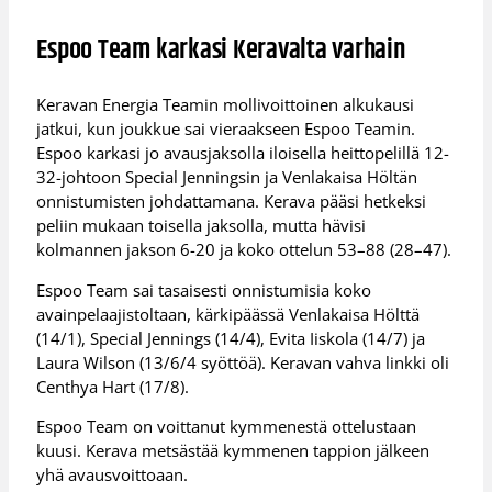
Espoo Team karkasi Keravalta varhain
Keravan Energia Teamin mollivoittoinen alkukausi
jatkui, kun joukkue sai vieraakseen Espoo Teamin.
Espoo karkasi jo avausjaksolla iloisella heittopelillä 12-
32-johtoon Special Jenningsin ja Venlakaisa Höltän
onnistumisten johdattamana. Kerava pääsi hetkeksi
peliin mukaan toisella jaksolla, mutta hävisi
kolmannen jakson 6-20 ja koko ottelun 53–88 (28–47).
Espoo Team sai tasaisesti onnistumisia koko
avainpelaajistoltaan, kärkipäässä Venlakaisa Hölttä
(14/1), Special Jennings (14/4), Evita Iiskola (14/7) ja
Laura Wilson (13/6/4 syöttöä). Keravan vahva linkki oli
Centhya Hart (17/8).
Espoo Team on voittanut kymmenestä ottelustaan
kuusi. Kerava metsästää kymmenen tappion jälkeen
yhä avausvoittoaan.