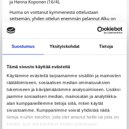
ja Henna Koponen (16/4).
Huima on voittanut kymmenestä ottelustaan
seitsemän, yhden ottelun enemmän pelannut Alku on
voittanut kuusi ottelua.
Lisätietoja:
Naisten SM-sarjan tilastopalvelu
Suostumus
Yksityiskohdat
Tietoja
Päivitetty
26.11.2011
Tämä sivusto käyttää evästeitä
Henkilöt
Käytämme evästeitä tarjoamamme sisällön ja mainosten
räätälöimiseen, sosiaalisen median ominaisuuksien
tukemiseen ja kävijämäärämme analysoimiseen. Lisäksi
Centhya Hart
Evita Iiskola
jaamme sosiaalisen median, mainosalan ja analytiikka-
Henna Koponen
Katja Summala
alan kumppaneillemme tietoja siitä, miten käytät
sivustoamme. Kumppanimme voivat yhdistää näitä
Kenya Robinson
Laura Wilson
tietoja muihin tietoihin, joita olet antanut heille tai joita on
kerätty, kun olet käyttänyt heidän palvelujaan.
Madina Ali
Patrice Holmes