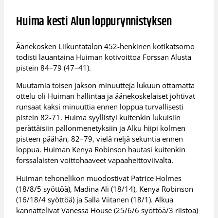
Huima kesti Alun loppurynnistyksen
Äänekosken Liikuntatalon 452-henkinen kotikatsomo
todisti lauantaina Huiman kotivoittoa Forssan Alusta
pistein 84–79 (47–41).
Muutamia toisen jakson minuutteja lukuun ottamatta
ottelu oli Huiman hallintaa ja äänekoskelaiset johtivat
runsaat kaksi minuuttia ennen loppua turvallisesti
pistein 82-71. Huima syyllistyi kuitenkin lukuisiin
perättäisiin pallonmenetyksiin ja Alku hiipi kolmen
pisteen päähän, 82–79, vielä neljä sekuntia ennen
loppua. Huiman Kenya Robinson hautasi kuitenkin
forssalaisten voittohaaveet vapaaheittoviivalta.
Huiman tehonelikon muodostivat Patrice Holmes
(18/8/5 syöttöä), Madina Ali (18/14), Kenya Robinson
(16/18/4 syöttöä) ja Salla Viitanen (18/1). Alkua
kannattelivat Vanessa House (25/6/6 syöttöä/3 riistoa)