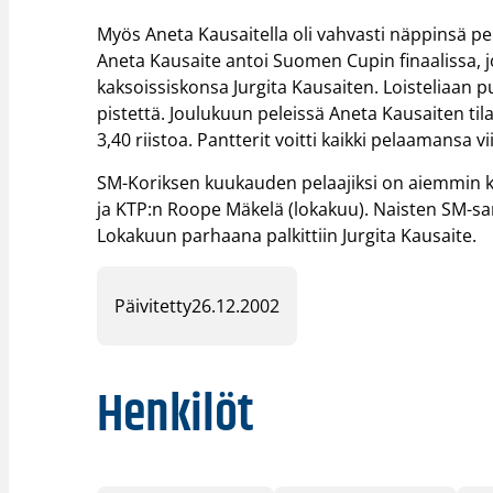
Myös Aneta Kausaitella oli vahvasti näppinsä 
Aneta Kausaite antoi Suomen Cupin finaalissa, 
kaksoissiskonsa Jurgita Kausaiten. Loisteliaan p
pistettä. Joulukuun peleissä Aneta Kausaiten tilas
3,40 riistoa. Pantterit voitti kaikki pelaamansa vii
SM-Koriksen kuukauden pelaajiksi on aiemmin ku
ja KTP:n Roope Mäkelä (lokakuu). Naisten SM-sa
Lokakuun parhaana palkittiin Jurgita Kausaite.
Päivitetty
26.12.2002
Henkilöt