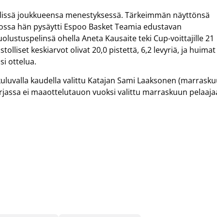
pelissä joukkueensa menestyksessä. Tärkeimmän näyttönsä
jossa hän pysäytti Espoo Basket Teamia edustavan
uolustuspelinsä ohella Aneta Kausaite teki Cup-voittajille 21
tolliset keskiarvot olivat 20,0 pistettä, 6,2 levyriä, ja huimat
si ottelua.
luvalla kaudella valittu Katajan Sami Laaksonen (marrasku
rjassa ei maaottelutauon vuoksi valittu marraskuun pelaaja