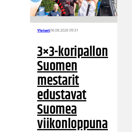
06.08.2026 09:31
Yleiset
3×3-koripallon
Suomen
mestarit
edustavat
Suomea
viikonloppuna