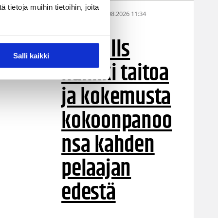
ietoja muihin tietoihin, joita
05.08.2026 11:34
Korisliiga
Seagulls
Salli kaikki
hankki taitoa
ja kokemusta
kokoonpanoo
nsa kahden
pelaajan
edestä