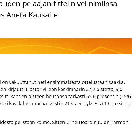
uden pelaajan tittelin vei nimiinsä
us Aneta Kausaite.
 on vakuuttanut heti ensimmäisestä ottelustaan saakka.
 kirjautti tilastorivilleen keskimäärin 27,2 pistettä, 9,0
ussitti kahden pisteen heittonsa tarkasti 55,6 prosentin (35/6
äsi kävi lähes murhaavasti – 21:sta yrityksestä 13 pussiin ja
iidestä pelistään kolme. Sitten Cline-Heardin tulon Tarmon