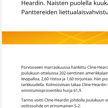
Heardin. Naisten puolella kuuka
Panttereiden liettualaisvahvist
Porvooseen marraskuussa hankittu Cline-Heard
Joulukuun otteluissa 202-senttinen amerikkalainen
levypalloa, 2,60 riistoa ja 1,60 torjuntaa. Hän p
tarkkuudella. Kolmosviivan takaa Cline-Heardin k
onnistumisprosentiksi hurja 61,9.
Tarmo voitti Cline-Heardin johdolla joulukuun v
voittosuhde on erinomainen 5-2.