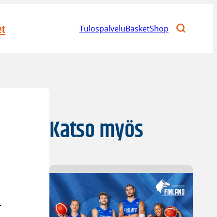
et
Tulospalvelu
BasketShop
Katso myös
-