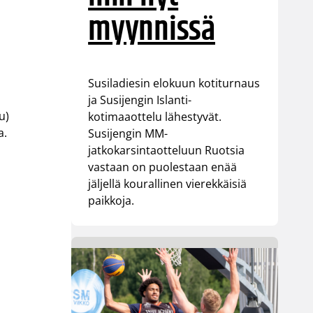
myynnissä
Susiladiesin elokuun kotiturnaus
ja Susijengin Islanti-
u)
kotimaaottelu lähestyvät.
a.
Susijengin MM-
jatkokarsintaotteluun Ruotsia
vastaan on puolestaan enää
jäljellä kourallinen vierekkäisiä
paikkoja.