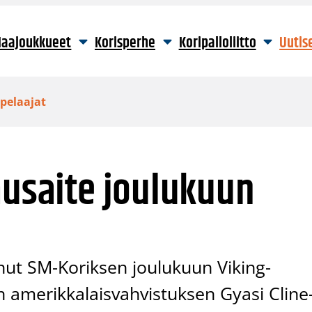
aajoukkueet
Korisperhe
Koripalloliitto
Uutis
 pelaajat
ausaite joulukuun
nnut SM-Koriksen joulukuun Viking-
 amerikkalaisvahvistuksen Gyasi Cline