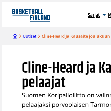
Siirry
sisältöön
Sarjat
M
Uutiset
Cline-Heard ja Kausaite joulukuun
Cline-Heard ja K
pelaajat
Suomen Koripalloliitto on vali
pelaajaksi porvoolaisen Tarmon