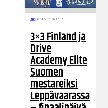
01.08.2026 17:37
3×3
3×3 Finland ja
Drive
Academy Elite
Suomen
mestareiksi
Leppävaarassa
– finaalipäivä