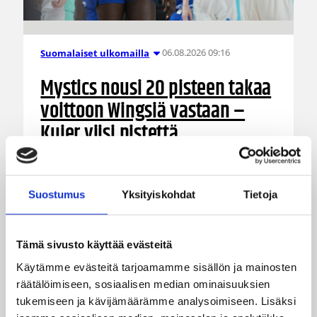
06.08.2026 09:16
Suomalaiset ulkomailla
Mystics nousi 20 pisteen takaa
voittoon Wingsiä vastaan –
Kuier viisi pistettä
WNBA:ssa Dallas Wings ehti johtaa peliä jo 20
pistettä, mutta Washington Mystics nousi takaa
Suostumus
Yksityiskohdat
Tietoja
voittoon 92-96 (59-44). Awak Kuier pelasi
vaihdosta viisi minuuttia tilastoiden viisi pistettä
ja yhden torjunnan.
Tämä sivusto käyttää evästeitä
Käytämme evästeitä tarjoamamme sisällön ja mainosten
räätälöimiseen, sosiaalisen median ominaisuuksien
tukemiseen ja kävijämäärämme analysoimiseen. Lisäksi