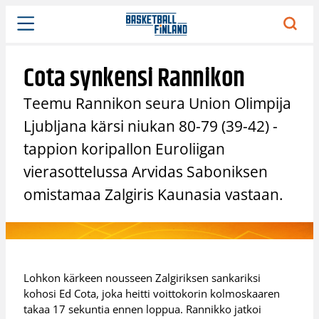
Siirry
sisältöön
Cota synkensi Rannikon
Teemu Rannikon seura Union Olimpija
Ljubljana kärsi niukan 80-79 (39-42) -
tappion koripallon Euroliigan
vierasottelussa Arvidas Saboniksen
omistamaa Zalgiris Kaunasia vastaan.
Lohkon kärkeen nousseen Zalgiriksen sankariksi
kohosi Ed Cota, joka heitti voittokorin kolmoskaaren
takaa 17 sekuntia ennen loppua. Rannikko jatkoi