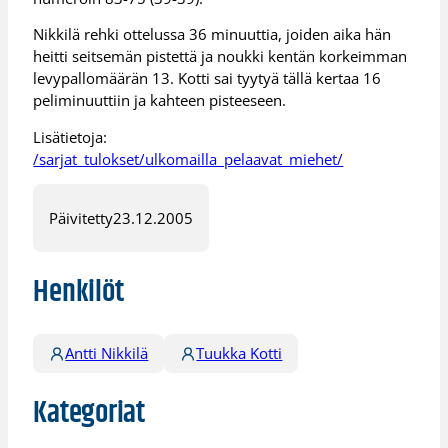
Nikkilä rehki ottelussa 36 minuuttia, joiden aika hän
heitti seitsemän pistettä ja noukki kentän korkeimman
levypallomäärän 13. Kotti sai tyytyä tällä kertaa 16
peliminuuttiin ja kahteen pisteeseen.
Lisätietoja:
/sarjat_tulokset/ulkomailla_pelaavat_miehet/
Päivitetty
23.12.2005
Henkilöt
Antti Nikkilä
Tuukka Kotti
Kategoriat