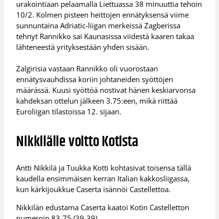
urakointiaan pelaamalla Liettuassa 38 minuuttia tehoin
10/2. Kolmen pisteen heittojen ennätyksensä viime
sunnuntaina Adriatic-liigan merkeissä Zagberissa
tehnyt Rannikko sai Kaunasissa viidestä kaaren takaa
lähteneestä yrityksestään yhden sisään.
Zalgirisia vastaan Rannikko oli vuorostaan
ennätysvauhdissa koriin johtaneiden syöttöjen
määrässä. Kuusi syöttöä nostivat hänen keskiarvonsa
kahdeksan ottelun jälkeen 3.75:een, mikä riittää
Euroliigan tilastoissa 12. sijaan.
Nikkilälle voitto Kotista
Antti Nikkilä ja Tuukka Kotti kohtasivat toisensa tällä
kaudella ensimmäisen kerran Italian kakkosliigassa,
kun kärkijoukkue Caserta isännöi Castellettoa.
Nikkilän edustama Caserta kaatoi Kotin Castelletton
numeroin 83-75 (39-39).