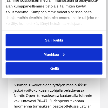
jaamme sosiaalisen median, mainosalan ja analytiikka-
alan kumppaneillemme tietoja siitä, miten käytät
sivustoamme. Kumppanimme voivat yhdistää näitä
tietoja muihin tietoihin, joita olet antanut heille tai joita on
kerätty, kun olet käyttänyt heidän palvelujaan.
Salli kaikki
05.08.2026 20:08
Nuorten PM-kilpailut
Suomen 15-vuotiaat tytöt
Muokkaa
voittivat Islannin Nordic Open -
Kiellä
turnauksen toisessa ottelussa
Suomen 15-vuotiaiden tyttöjen maajoukkue
jatkoi voittokulkuaan Lohjalla pelattavassa
Nordic Open -turnauksessa kaatamalla Islannin
vakuuttavasti 70–47. Sudenpennut kohtaa
huomenna turnauksen päätösottelussa Latvian