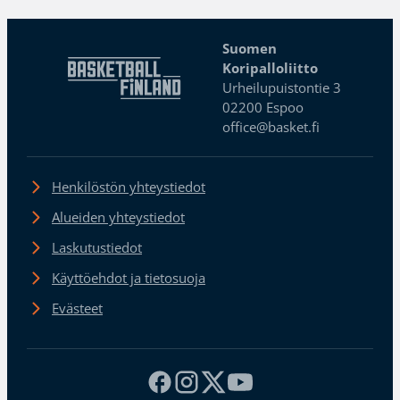
Suomen
Koripalloliitto
Urheilupuistontie 3
02200 Espoo
office@basket.fi
Henkilöstön yhteystiedot
Alueiden yhteystiedot
Laskutustiedot
Käyttöehdot ja tietosuoja
Evästeet