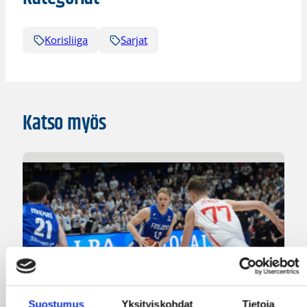
Korisliiga
Sarjat
Katso myös
Suostumus
Yksityiskohdat
Tietoja