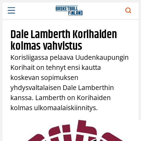
Siirry
sisältöön
Dale Lamberth Korihaiden
kolmas vahvistus
Korisliigassa pelaava Uudenkaupungin
Korihait on tehnyt ensi kautta
koskevan sopimuksen
yhdysvaltalaisen Dale Lamberthin
kanssa. Lamberth on Korihaiden
kolmas ulkomaalaiskiinnitys.