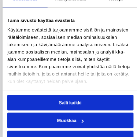
Tämä sivusto käyttää evästeitä
07.08.2026 09:23
Korisliiga
Käytämme evästeitä tarjoamamme sisällön ja mainosten
Daniel Dolenc KTP-Basketin
räätälöimiseen, sosiaalisen median ominaisuuksien
haaviin
tukemiseen ja kävijämäärämme analysoimiseen. Lisäksi
jaamme sosiaalisen median, mainosalan ja analytiikka-
alan kumppaneillemme tietoja siitä, miten käytät
Dolenc on rakentanut pitkän ammattilaisuran
sivustoamme. Kumppanimme voivat yhdistää näitä tietoja
Suomen lisäksi Ranskassa, Itävallassa,
muihin tietoihin, joita olet antanut heille tai joita on kerätty,
Liettuassa, Romaniassa, Bosniassa ja viimeksi
kun olet käyttänyt heidän palvelujaan.
Islannissa.
Salli kaikki
Muokkaa