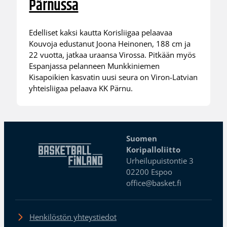
Pärnussa
Edelliset kaksi kautta Korisliigaa pelaavaa
Kouvoja edustanut Joona Heinonen, 188 cm ja
22 vuotta, jatkaa uraansa Virossa. Pitkään myös
Espanjassa pelanneen Munkkiniemen
Kisapoikien kasvatin uusi seura on Viron-Latvian
yhteisliigaa pelaava KK Pärnu.
Suomen
Koripalloliitto
Urheilupuistontie 3
02200 Espoo
office@basket.fi
Henkilöstön yhteystiedot