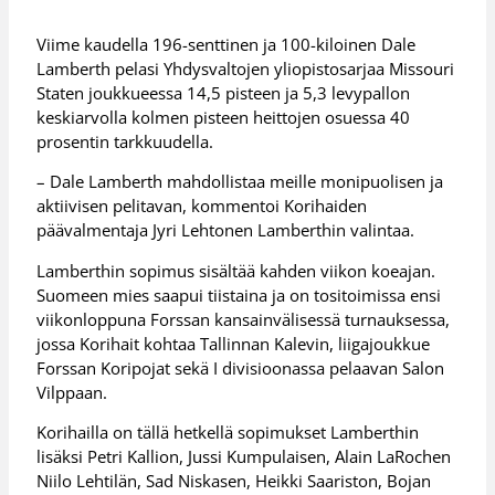
Viime kaudella 196-senttinen ja 100-kiloinen Dale
Lamberth pelasi Yhdysvaltojen yliopistosarjaa Missouri
Staten joukkueessa 14,5 pisteen ja 5,3 levypallon
keskiarvolla kolmen pisteen heittojen osuessa 40
prosentin tarkkuudella.
– Dale Lamberth mahdollistaa meille monipuolisen ja
aktiivisen pelitavan, kommentoi Korihaiden
päävalmentaja Jyri Lehtonen Lamberthin valintaa.
Lamberthin sopimus sisältää kahden viikon koeajan.
Suomeen mies saapui tiistaina ja on tositoimissa ensi
viikonloppuna Forssan kansainvälisessä turnauksessa,
jossa Korihait kohtaa Tallinnan Kalevin, liigajoukkue
Forssan Koripojat sekä I divisioonassa pelaavan Salon
Vilppaan.
Korihailla on tällä hetkellä sopimukset Lamberthin
lisäksi Petri Kallion, Jussi Kumpulaisen, Alain LaRochen
Niilo Lehtilän, Sad Niskasen, Heikki Saariston, Bojan