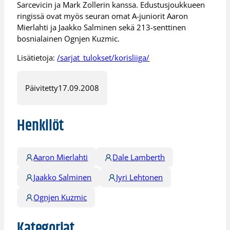
Sarcevicin ja Mark Zollerin kanssa. Edustusjoukkueen
ringissä ovat myös seuran omat A-juniorit Aaron
Mierlahti ja Jaakko Salminen sekä 213-senttinen
bosnialainen Ognjen Kuzmic.
Lisätietoja:
/sarjat_tulokset/korisliiga/
Päivitetty
17.09.2008
Henkilöt
Aaron Mierlahti
Dale Lamberth
Jaakko Salminen
Jyri Lehtonen
Ognjen Kuzmic
Kategoriat