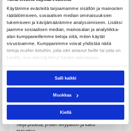
Käytämme evästeitä tarjoamamme sisällön ja mainosten
räätälöimiseen, sosiaalisen median ominaisuuksien
tukemiseen ja kävijämäärämme analysoimiseen. Lisäksi
jaamme sosiaalisen median, mainosalan ja analytiikka-
alan kumppaneillemme tietoja siitä, miten käytät
sivustoamme. Kumppanimme voivat yhdistää näitä
08.08.2026 08:54
Suomalaiset ulkomailla
tietoja muihin tietoihin, joita olet antanut heille tai joita on
kerätty, kun olet käyttänyt heidän palvelujaan.
Wingsille tappio Valkyriesia
vastaan – Kuier neljä pistettä
Salli kaikki
ja kaksi torjuntaa
Muokkaa
WNBA:ssa Dallas Wings kärsi tappion, kun
Golden State Valkyries oli parempi
loppulukemin 94-76 (44-36). Awak Kuier tilastoi
Kiellä
vaihdoissa yhdeksässä ja puolessa minuutissa
neljä pistettä, yhden levypallon ja kaksi
torjuntaa.