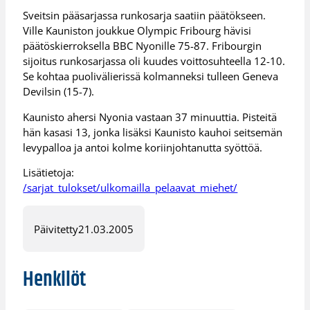
Sveitsin pääsarjassa runkosarja saatiin päätökseen.
Ville Kauniston joukkue Olympic Fribourg hävisi
päätöskierroksella BBC Nyonille 75-87. Fribourgin
sijoitus runkosarjassa oli kuudes voittosuhteella 12-10.
Se kohtaa puolivälierissä kolmanneksi tulleen Geneva
Devilsin (15-7).
Kaunisto ahersi Nyonia vastaan 37 minuuttia. Pisteitä
hän kasasi 13, jonka lisäksi Kaunisto kauhoi seitsemän
levypalloa ja antoi kolme koriinjohtanutta syöttöä.
Lisätietoja:
/sarjat_tulokset/ulkomailla_pelaavat_miehet/
Päivitetty
21.03.2005
Henkilöt