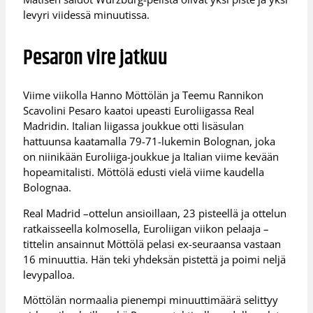
levyri viidessä minuutissa.
Pesaron vire jatkuu
Viime viikolla Hanno Möttölän ja Teemu Rannikon
Scavolini Pesaro kaatoi upeasti Euroliigassa Real
Madridin. Italian liigassa joukkue otti lisäsulan
hattuunsa kaatamalla 79-71-lukemin Bolognan, joka
on niinikään Euroliiga-joukkue ja Italian viime kevään
hopeamitalisti. Möttölä edusti vielä viime kaudella
Bolognaa.
Real Madrid –ottelun ansioillaan, 23 pisteellä ja ottelun
ratkaisseella kolmosella, Euroliigan viikon pelaaja –
tittelin ansainnut Möttölä pelasi ex-seuraansa vastaan
16 minuuttia. Hän teki yhdeksän pistettä ja poimi neljä
levypalloa.
Möttölän normaalia pienempi minuuttimäärä selittyy