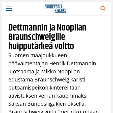
Siirry
sisältöön
Dettmannin ja Noopilan
Braunschweigille
huipputärkeä voitto
Suomen maajoukkueen
päävalmentajan Henrik Dettmannin
luotsaama ja Mikko Noopilan
edustama Braunschweig karisti
putoamispeikon kintereiltään
aavistuksen verran kauemmaksi
Saksan Bundesliigakierroksella.
Braunschweig voitti Trierin kotonaan