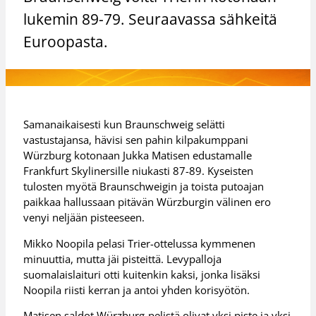
lukemin 89-79. Seuraavassa sähkeitä
Euroopasta.
Samanaikaisesti kun Braunschweig selätti
vastustajansa, hävisi sen pahin kilpakumppani
Würzburg kotonaan Jukka Matisen edustamalle
Frankfurt Skylinersille niukasti 87-89. Kyseisten
tulosten myötä Braunschweigin ja toista putoajan
paikkaa hallussaan pitävän Würzburgin välinen ero
venyi neljään pisteeseen.
Mikko Noopila pelasi Trier-ottelussa kymmenen
minuuttia, mutta jäi pisteittä. Levypalloja
suomalaislaituri otti kuitenkin kaksi, jonka lisäksi
Noopila riisti kerran ja antoi yhden korisyötön.
Matisen saldot Würzburg-pelistä olivat yksi piste ja yksi