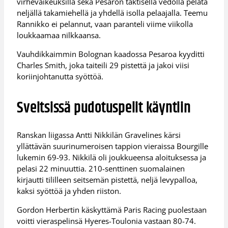
virhevaikeuksilla sekä Pesaron taktisella vedolla pelata
neljällä takamiehellä ja yhdellä isolla pelaajalla. Teemu
Rannikko ei pelannut, vaan paranteli viime viikolla
loukkaamaa nilkkaansa.
Vauhdikkaimmin Bolognan kaadossa Pesaroa kyyditti
Charles Smith, joka taiteili 29 pistettä ja jakoi viisi
koriinjohtanutta syöttöä.
Sveitsissä pudotuspelit käyntiin
Ranskan liigassa Antti Nikkilän Gravelines kärsi
yllättävän suurinumeroisen tappion vieraissa Bourgille
lukemin 69-93. Nikkilä oli joukkueensa aloituksessa ja
pelasi 22 minuuttia. 210-senttinen suomalainen
kirjautti tililleen seitsemän pistettä, neljä levypalloa,
kaksi syöttöä ja yhden riiston.
Gordon Herbertin käskyttämä Paris Racing puolestaan
voitti vieraspelinsä Hyeres-Toulonia vastaan 80-74.