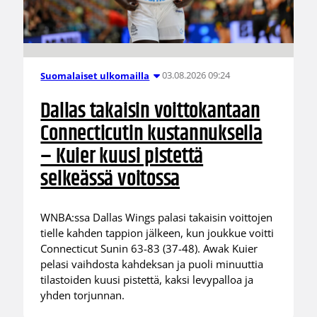
03.08.2026 09:24
Suomalaiset ulkomailla
Dallas takaisin voittokantaan
Connecticutin kustannuksella
– Kuier kuusi pistettä
selkeässä voitossa
WNBA:ssa Dallas Wings palasi takaisin voittojen
tielle kahden tappion jälkeen, kun joukkue voitti
Connecticut Sunin 63-83 (37-48). Awak Kuier
pelasi vaihdosta kahdeksan ja puoli minuuttia
tilastoiden kuusi pistettä, kaksi levypalloa ja
yhden torjunnan.