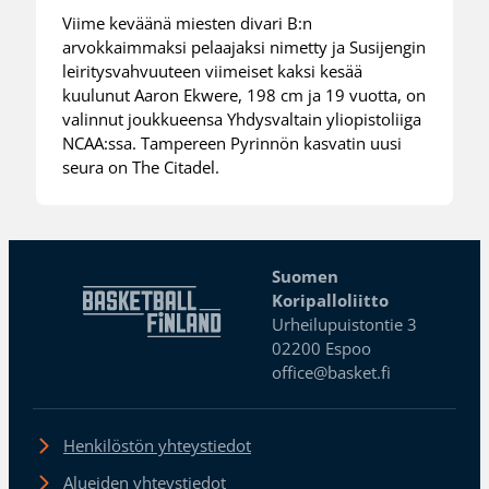
Viime keväänä miesten divari B:n
arvokkaimmaksi pelaajaksi nimetty ja Susijengin
leiritysvahvuuteen viimeiset kaksi kesää
kuulunut Aaron Ekwere, 198 cm ja 19 vuotta, on
valinnut joukkueensa Yhdysvaltain yliopistoliiga
NCAA:ssa. Tampereen Pyrinnön kasvatin uusi
seura on The Citadel.
Suomen
Koripalloliitto
Urheilupuistontie 3
02200 Espoo
office@basket.fi
Henkilöstön yhteystiedot
Alueiden yhteystiedot