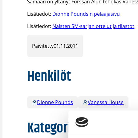
Samaan on yltänyt Forssan Alun tehokas Vanes
Lisätiedot:
Dionne Poundsin pelaajasivu
Lisätiedot:
Naisten SM-sarjan ottelut ja tilastot
Päivitetty
01.11.2011
Henkilöt
Dionne Pounds
Vanessa House
Kategoriat