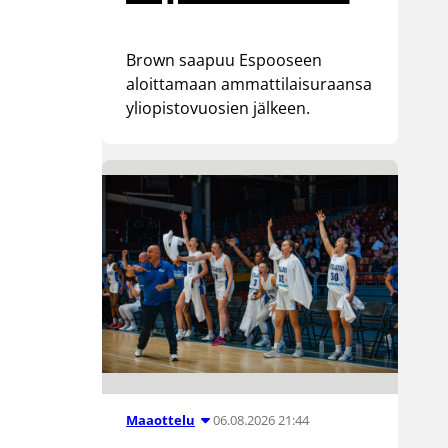
Brown saapuu Espooseen
aloittamaan ammattilaisuraansa
yliopistovuosien jälkeen.
06.08.2026 21:44
Maaottelu