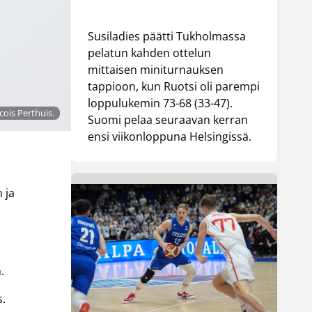
Susiladies päätti Tukholmassa
pelatun kahden ottelun
mittaisen miniturnauksen
tappioon, kun Ruotsi oli parempi
loppulukemin 73-68 (33-47).
ois Perthuis.
Suomi pelaa seuraavan kerran
ensi viikonloppuna Helsingissä.
 ja
.
s.