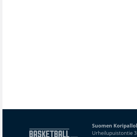
Suomen Koripallol
Urheilupuistontie 3