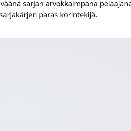
eväänä sarjan arvokkaimpana pelaajan
sarjakärjen paras korintekijä.