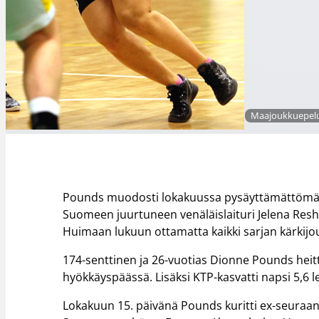
Maajoukkuepelur
Pounds muodosti lokakuussa pysäyttämättömän 
Suomeen juurtuneen venäläislaituri Jelena Res
Huimaan lukuun ottamatta kaikki sarjan kärkijouk
174-senttinen ja 26-vuotias Dionne Pounds heitt
hyökkäyspäässä. Lisäksi KTP-kasvatti napsi 5,6 le
Lokakuun 15. päivänä Pounds kuritti ex-seuraan