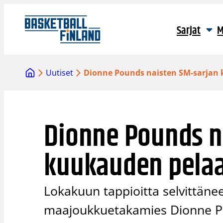
Siirry
sisältöön
Sarjat
M
Uutiset
Dionne Pounds naisten SM-sarjan
Dionne Pounds n
kuukauden pelaa
Lokakuun tappioitta selvittän
maajoukkuetakamies Dionne Po