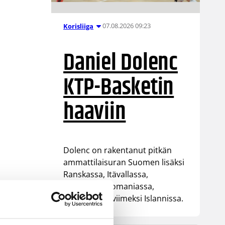
07.08.2026 09:23
Korisliiga
Daniel Dolenc
KTP-Basketin
haaviin
Dolenc on rakentanut pitkän
ammattilaisuran Suomen lisäksi
Ranskassa, Itävallassa,
Liettuassa, Romaniassa,
Bosniassa ja viimeksi Islannissa.