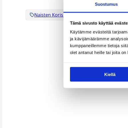
Suostumus
Naisten Korisliiga
Pääjuttu
Sarja
Tämä sivusto käyttää eväste
Käytämme evästeitä tarjoama
ja kävijämäärämme analysoim
kumppaneillemme tietoja siitä
olet antanut heille tai joita o
Kiellä