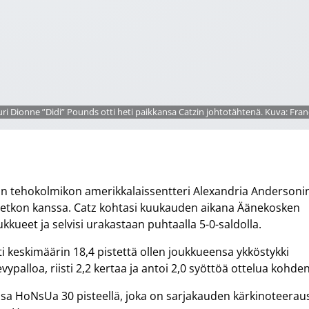
i Dionne ”Didi” Pounds otti heti paikkansa Catzin johtotähtenä. Kuva: Franc
tehokolmikon amerikkalaissentteri Alexandria Andersonin
hetkon kanssa. Catz kohtasi kuukauden aikana Äänekosken
kueet ja selvisi urakastaan puhtaalla 5-0-saldolla.
i keskimäärin 18,4 pistettä ollen joukkueensa ykköstykki
vypalloa, riisti 2,2 kertaa ja antoi 2,0 syöttöä ottelua kohden
sa HoNsUa 30 pisteellä, joka on sarjakauden kärkinoteerau