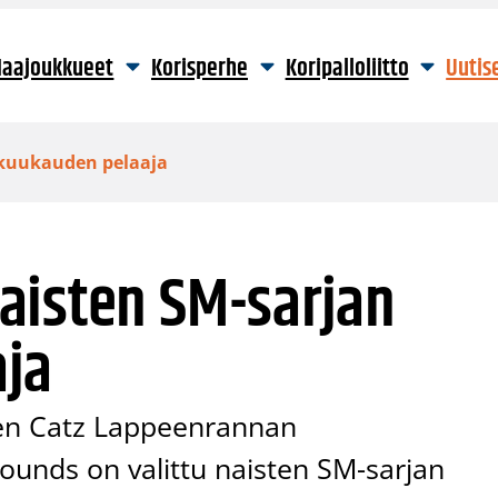
aajoukkueet
Korisperhe
Koripalloliitto
Uutis
 kuukauden pelaaja
aisten SM-sarjan
ja
een Catz Lappeenrannan
unds on valittu naisten SM-sarjan