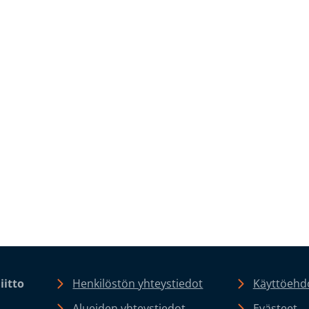
iitto
Henkilöstön yhteystiedot
Käyttöehdo
Alueiden yhteystiedot
Evästeet