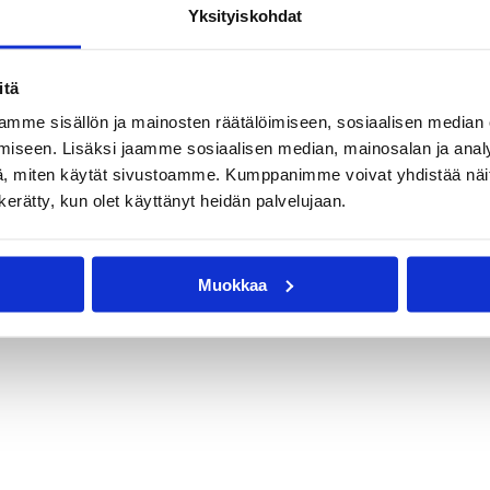
Yksityiskohdat
t
itä
mme sisällön ja mainosten räätälöimiseen, sosiaalisen median
iseen. Lisäksi jaamme sosiaalisen median, mainosalan ja analy
, miten käytät sivustoamme. Kumppanimme voivat yhdistää näitä t
n kerätty, kun olet käyttänyt heidän palvelujaan.
Muokkaa