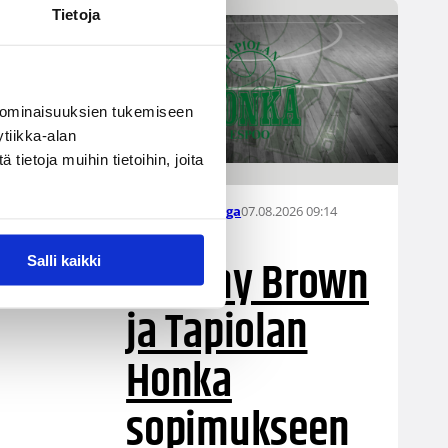
Tietoja
 ominaisuuksien tukemiseen
tiikka-alan
ietoja muihin tietoihin, joita
07.08.2026 09:14
Naisten Korisliiga
Destiny Brown
Salli kaikki
ja Tapiolan
Honka
sopimukseen