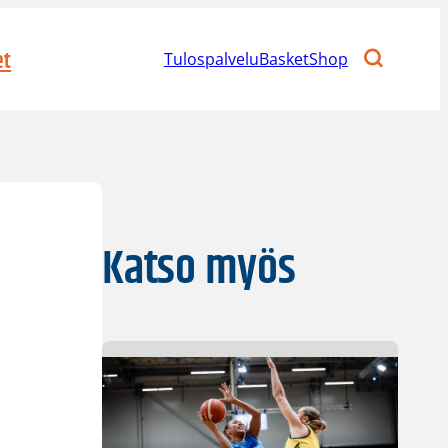
et
Tulospalvelu
BasketShop
Katso myös