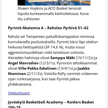
Shawn Hopkins ja ACO Basket lensivät
lopulta korkeammalla kärkiottelussa. Kuva:
Iitu Lehtonen
Pyrintö Akatemia A – Raholan Pyrkivä 51–62
Rahola vei Tampereen paikalliskamppailun nimiinsä
kurinalaisella puolustuksella. Pyrintö kärsi läpi ottelun
heikosta heittopelistä (3P 14,6 %), mutta nousi
aggressiivisuudellaan vielä taisteluun voitosta.
Vieraiden hahmoja olivat
Samppa Mäki
(15/11/2s) ja
Angel Mavrodiev
(12/3/1s). Pyrinnön tehokkaimmat
olivat
Ville-Pekka Eskelinen
(13/4/1s) ja
Jaakko
Nieminen
(2/11/3s). Voitolla RaPy varmisti viidennen
sijan runkosarjassa, kun taas Pyrintö jatkaa
yhdeksäntenä.
Ottelutilastot
Jyväskylä Basketball Academy – Raiders Basket
100–75