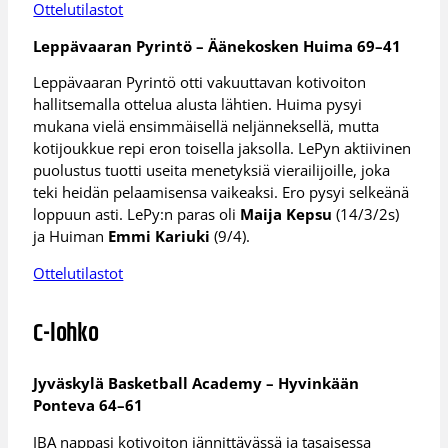
Ottelutilastot
Leppävaaran Pyrintö – Äänekosken Huima 69–41
Leppävaaran Pyrintö otti vakuuttavan kotivoiton
hallitsemalla ottelua alusta lähtien. Huima pysyi
mukana vielä ensimmäisellä neljänneksellä, mutta
kotijoukkue repi eron toisella jaksolla. LePyn aktiivinen
puolustus tuotti useita menetyksiä vierailijoille, joka
teki heidän pelaamisensa vaikeaksi. Ero pysyi selkeänä
loppuun asti. LePy:n paras oli
Maija Kepsu
(14/3/2s)
ja Huiman
Emmi Kariuki
(9/4).
Ottelutilastot
C-lohko
Jyväskylä Basketball Academy – Hyvinkään
Ponteva 64–61
JBA nappasi kotivoiton jännittävässä ja tasaisessa