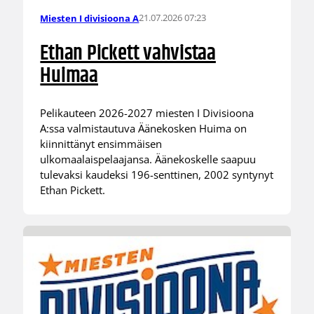
21.07.2026 07:23
Miesten I divisioona A
Ethan Pickett vahvistaa
Huimaa
Pelikauteen 2026-2027 miesten I Divisioona
A:ssa valmistautuva Äänekosken Huima on
kiinnittänyt ensimmäisen
ulkomaalaispelaajansa. Äänekoskelle saapuu
tulevaksi kaudeksi 196-senttinen, 2002 syntynyt
Ethan Pickett.