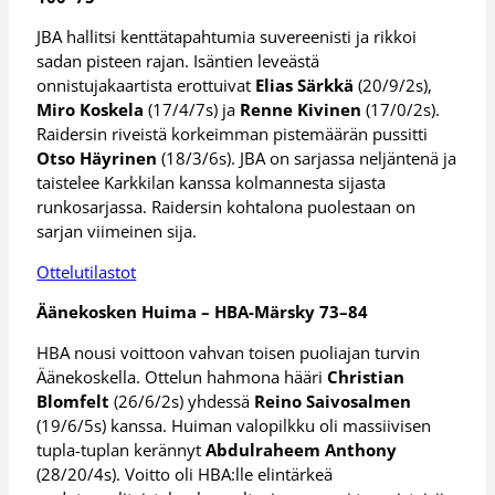
JBA hallitsi kenttätapahtumia suvereenisti ja rikkoi
sadan pisteen rajan. Isäntien leveästä
onnistujakaartista erottuivat
Elias Särkkä
(20/9/2s),
Miro Koskela
(17/4/7s) ja
Renne Kivinen
(17/0/2s).
Raidersin riveistä korkeimman pistemäärän pussitti
Otso Häyrinen
(18/3/6s). JBA on sarjassa neljäntenä ja
taistelee Karkkilan kanssa kolmannesta sijasta
runkosarjassa. Raidersin kohtalona puolestaan on
sarjan viimeinen sija.
Ottelutilastot
Äänekosken Huima – HBA-Märsky 73–84
HBA nousi voittoon vahvan toisen puoliajan turvin
Äänekoskella. Ottelun hahmona hääri
Christian
Blomfelt
(26/6/2s) yhdessä
Reino Saivosalmen
(19/6/5s) kanssa. Huiman valopilkku oli massiivisen
tupla-tuplan kerännyt
Abdulraheem Anthony
(28/20/4s). Voitto oli HBA:lle elintärkeä