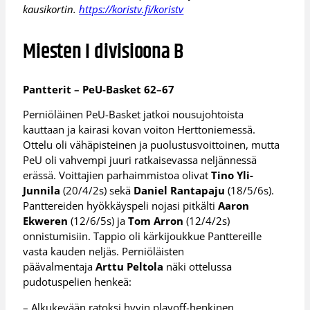
kausikortin.
https://koristv.fi/koristv
Miesten I divisioona B
Pantterit – PeU-Basket 62–67
Perniöläinen PeU-Basket jatkoi nousujohtoista
kauttaan ja kairasi kovan voiton Herttoniemessä.
Ottelu oli vähäpisteinen ja puolustusvoittoinen, mutta
PeU oli vahvempi juuri ratkaisevassa neljännessä
erässä. Voittajien parhaimmistoa olivat
Tino Yli-
Junnila
(20/4/2s) sekä
Daniel Rantapaju
(18/5/6s).
Panttereiden hyökkäyspeli nojasi pitkälti
Aaron
Ekweren
(12/6/5s) ja
Tom Arron
(12/4/2s)
onnistumisiin. Tappio oli kärkijoukkue Panttereille
vasta kauden neljäs. Perniöläisten
päävalmentaja
Arttu Peltola
näki ottelussa
pudotuspelien henkeä:
– Alkukevään ratoksi hyvin playoff-henkinen