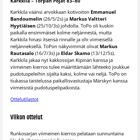
Karkkila – Torpan Pojat 83–80
Karkkila väänsi arvokkaan kotivoiton
Emmanuel
Bandoumelin
(26/5/2s) ja
Markus Valtteri
Hyytiäisen
(25/10/3s) johdolla. ToPo oli kuskin
paikalla ensimmäiset kolme neljännestä, mutta
Karkkila hinasi itsensä rinnalle ja ohi viimeisellä
neljänneksellä. ToPon näkyvimmät olivat
Markus
Rautasalo
(16/7/3s) ja
Eldar Skamo
(13/12/5s).
Karkkila jakaa nyt kakkossijan Kipinän kanssa ja
viimeinen kierros tulee määrittämään lähteekö joukkue
pudotuspeleihin sijalta kaksi, kolme vai neljä. ToPo on
tiukassa taistelussa paikallisvastustaja Märskyn kanssa
viimeisistä pudotuspelipaikoista.
Ottelutilastot
Viikon ottelut
Runkosarjan viimeinen kierros pelataan sunnuntaina