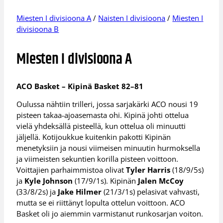
Miesten I divisioona A
/
Naisten I divisioona
/
Miesten I
divisioona B
Miesten I divisioona A
ACO Basket – Kipinä Basket 82–81
Oulussa nähtiin trilleri, jossa sarjakärki ACO nousi 19
pisteen takaa-ajoasemasta ohi. Kipinä johti ottelua
vielä yhdeksällä pisteellä, kun ottelua oli minuutti
jäljellä. Kotijoukkue kuitenkin pakotti Kipinän
menetyksiin ja nousi viimeisen minuutin hurmoksella
ja viimeisten sekuntien korilla pisteen voittoon.
Voittajien parhaimmistoa olivat
Tyler Harris
(18/9/5s)
ja
Kyle Johnson
(17/9/1s). Kipinän
Jalen McCoy
(33/8/2s) ja
Jake Hilmer
(21/3/1s) pelasivat vahvasti,
mutta se ei riittänyt lopulta ottelun voittoon. ACO
Basket oli jo aiemmin varmistanut runkosarjan voiton.