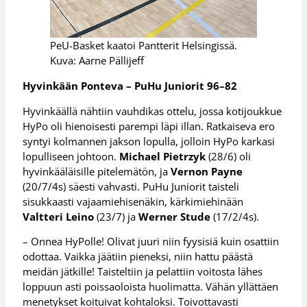
PeU-Basket kaatoi Pantterit Helsingissä.
Kuva: Aarne Pällijeff
Hyvinkään Ponteva – PuHu Juniorit 96–82
Hyvinkäällä nähtiin vauhdikas ottelu, jossa kotijoukkue
HyPo oli hienoisesti parempi läpi illan. Ratkaiseva ero
syntyi kolmannen jakson lopulla, jolloin HyPo karkasi
lopulliseen johtoon.
Michael Pietrzyk
(28/6) oli
hyvinkääläisille pitelemätön, ja
Vernon Payne
(20/7/4s) säesti vahvasti. PuHu Juniorit taisteli
sisukkaasti vajaamiehisenäkin, kärkimiehinään
Valtteri Leino
(23/7) ja
Werner Stude
(17/2/4s).
– Onnea HyPolle! Olivat juuri niin fyysisiä kuin osattiin
odottaa. Vaikka jäätiin pieneksi, niin hattu päästä
meidän jätkille! Taisteltiin ja pelattiin voitosta lähes
loppuun asti poissaoloista huolimatta. Vähän yllättäen
menetykset koituivat kohtaloksi. Toivottavasti