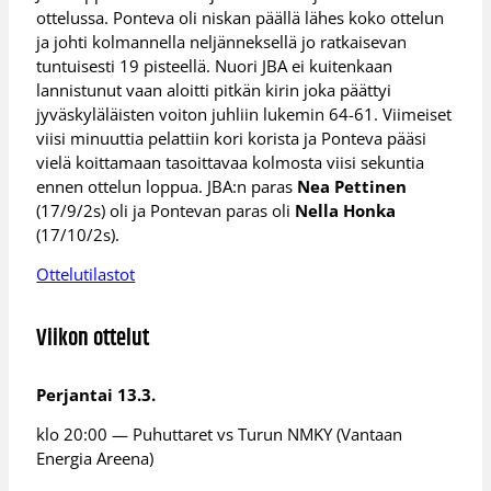
ottelussa. Ponteva oli niskan päällä lähes koko ottelun
ja johti kolmannella neljänneksellä jo ratkaisevan
tuntuisesti 19 pisteellä. Nuori JBA ei kuitenkaan
lannistunut vaan aloitti pitkän kirin joka päättyi
jyväskyläläisten voiton juhliin lukemin 64-61. Viimeiset
viisi minuuttia pelattiin kori korista ja Ponteva pääsi
vielä koittamaan tasoittavaa kolmosta viisi sekuntia
ennen ottelun loppua. JBA:n paras
Nea Pettinen
(17/9/2s) oli ja Pontevan paras oli
Nella Honka
(17/10/2s).
Ottelutilastot
Viikon ottelut
Perjantai 13.3.
klo 20:00 — Puhuttaret vs Turun NMKY (Vantaan
Energia Areena)