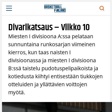
Siirry
sisältöön
Divarikatsaus – Viikko 10
Miesten I divisioona A:ssa pelataan
sunnuntaina runkosarjan viimeinen
kierros, kun taas naisten I
divisioonassa ja miesten I divisioona
B:ssä taistelu pudotuspelipaikoista ja
kotiedusta kiihtyi entisestään tiukkojen
otteluiden ja yllättävien voittojen
myötä.