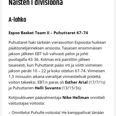
Naisten I divisioona
A-lohko
Espoo Basket Team II – Puhuttaret 67–74
Puhuttaret haki tärkeän vierasvoiton Espoosta huikean
päätösneljänneksen ansiosta. Tasaisen ensimmäisen
jakson jälkeen EBT tuli vahvasti peliin ja johti
puoliajalla 43-36. Kolmas erä painittiin jälleen
tasaisesti, kun Puhuttaret pääsi irti ja voitti viimeisen
jakson peräti 10 – 22 ja koko ottelun 67-74. Viimeisen
1,5 minuutin aikana vierailijat viimeistelivät pistettä
voiton takeeksi. EBT:n paras oli
Esther Arial
(17/7/1s)
ja Puhuttarien
Helli Suvanto
(13/15/3s).
Kotijoukkueen päävalmentaja
Niko Hellman
onnitteli
vastustajaa voitosta:
– Onnittelut Puhulle voitosta! He kamppailivat tänään