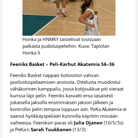
Honka ja HNMKY taistelivat tosissaan
paikasta pudotuspeleihin. Kuva: Tapiolan
Honka II
Feeniks Basket – Peli-Karhut Akatemia 56–36
Feeniks Basket nappasi kotivoiton vahvan
puolustuspelaamisen ansiosta. Ottelusta muodostui
vähäkorinen kamppailu, jossa kotijoukkue piti vieraat
kurissa läpi pelin. Feeniks kasvatti eroa tasaisesti
jokaisella jaksolla ensimmäisen jakson jälkeen ja
kontrolloi pelin tempoa loppuun asti. PeKa Akatemia ei
saanut hyökkäyspeliään kunnolla käyntiin missään
vaiheessa. Feeniksin paras oli
Julia Ojanen
(16/5/3s)
ja PeKa:n
Sarah Tuukkanen
(13/3).