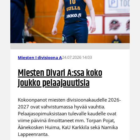
24.07.2026 14:03
Miesten I divisioona A
Miesten Divari A:ssa koko
joukko pelaajauutisia
Kokoonpanot miesten divisioonakaudelle 2026-
2027 ovat vahvistumassa hyvää vauhtia.
Pelaajasopimuksistaan tulevalle kaudelle ovat
viime päivinä ilmoittaneet mm. Torpan Pojat,
Äänekosken Huima, KaU Karkkila sekä Namika
Lappeenranta.