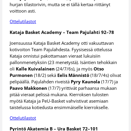
hurjan tilastorivin, mutta se ei tällä kertaa riittänyt
voittoon asti.
Ottelutilastot
Kataja Basket Academy – Team Pajulahti 92–78
Joensuussa Kataja Basket Academy otti vakuuttavan
kotivoiton Team Pajulahdesta. Fyysisessä ottelussa
Kataja onnistui pakottamaan vieraat lukuisiin
pallonmenetyksiin (23 menetystä). Isäntien tehokkain
oli
Kalle Kuivalainen
(24/7/6s), ja myös
Otso
Purmonen
(18/2) sekä
Eelis Männistö
(18/7/4s) olivat
pelipäällä. Pajulahden riveistä
Pyry Kaunola
(17/7) ja
Paavo Makkonen
(17/7) yrittivät parhaansa mukaan
pitää vieraat pelissä mukana. Kierroksen tulosten
myötä Kataja ja PeU-Basket vahvistivat asemiaan
taistelussa kotiedusta ensimmäiselle kierrokselle.
Ottelutilastot
Pyrintö Akatemia B – Ura Basket 72–101