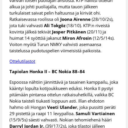
vahvan toisen puoliajan ansiosta. KTP hallitsi ottelun
alkua ja johti puoliajalla, mutta tauon jälkeen
turkulaiset saivat pelin haltuunsa ja kirivät ohi.
Ratkaisevassa roolissa oli
Joona Airenne
(28/10/2s),
jota tuki vahvasti
Ali Tokgöz
(18/10). KTP:n riveistä
kovinta jälkeä tekivät
Jesper Pitkänen
(20/11) ja
huimat 14 syöttöä jakanut
Miron Afrosin
(12/5/14s).
Voiton myötä Turun NMKY vahvisti asemaansa
taistelussa pudotuspelien viimeisistä paikoista.
Ottelutilastot
Tapiolan Honka II – BC Nokia 88–84
Espoossa nähtiin jännittävä ja tasainen kamppailu, joka
kääntyi lopulta kotijoukkueen eduksi. Honka II pystyi
pitämään pintansa ottelun ratkaisuhetkillä, vaikka BC
Nokia taisteli tiukasti loppuun asti. Illan ehdoton
hahmo oli Hongan
Veeti Ulander
, joka pussitti peräti
29 pistettä ja raapi 11 levypalloa.
Samuli Vartiainen
(15/9/5s) säesti vahvasti. Nokian tehomiehenä hääri
Darryl Jordan Jr.
(39/17/2s), joka tilastoi jälleen