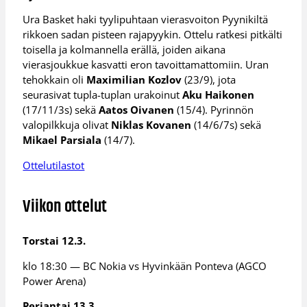
Ura Basket haki tyylipuhtaan vierasvoiton Pyynikiltä
rikkoen sadan pisteen rajapyykin. Ottelu ratkesi pitkälti
toisella ja kolmannella erällä, joiden aikana
vierasjoukkue kasvatti eron tavoittamattomiin. Uran
tehokkain oli
Maximilian Kozlov
(23/9), jota
seurasivat tupla-tuplan urakoinut
Aku Haikonen
(17/11/3s) sekä
Aatos Oivanen
(15/4). Pyrinnön
valopilkkuja olivat
Niklas Kovanen
(14/6/7s) sekä
Mikael Parsiala
(14/7).
Ottelutilastot
Viikon ottelut
Torstai 12.3.
klo 18:30 — BC Nokia vs Hyvinkään Ponteva (AGCO
Power Arena)
Perjantai 13.3.