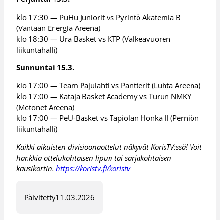
klo 17:30 — PuHu Juniorit vs Pyrintö Akatemia B
(Vantaan Energia Areena)
klo 18:30 — Ura Basket vs KTP (Valkeavuoren
liikuntahalli)
Sunnuntai 15.3.
klo 17:00 — Team Pajulahti vs Pantterit (Luhta Areena)
klo 17:00 — Kataja Basket Academy vs Turun NMKY
(Motonet Areena)
klo 17:00 — PeU-Basket vs Tapiolan Honka II (Perniön
liikuntahalli)
Kaikki aikuisten divisioonaottelut näkyvät KorisTV:ssä! Voit
hankkia ottelukohtaisen lipun tai sarjakohtaisen
kausikortin.
https://koristv.fi/koristv
Päivitetty
11.03.2026