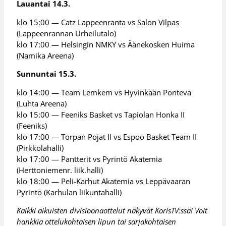
Lauantai 14.3.
klo 15:00 — Catz Lappeenranta vs Salon Vilpas
(Lappeenrannan Urheilutalo)
klo 17:00 — Helsingin NMKY vs Äänekosken Huima
(Namika Areena)
Sunnuntai 15.3.
klo 14:00 — Team Lemkem vs Hyvinkään Ponteva
(Luhta Areena)
klo 15:00 — Feeniks Basket vs Tapiolan Honka II
(Feeniks)
klo 17:00 — Torpan Pojat II vs Espoo Basket Team II
(Pirkkolahalli)
klo 17:00 — Pantterit vs Pyrintö Akatemia
(Herttoniemenr. liik.halli)
klo 18:00 — Peli-Karhut Akatemia vs Leppävaaran
Pyrintö (Karhulan liikuntahalli)
Kaikki aikuisten divisioonaottelut näkyvät KorisTV:ssä! Voit
hankkia ottelukohtaisen lipun tai sarjakohtaisen