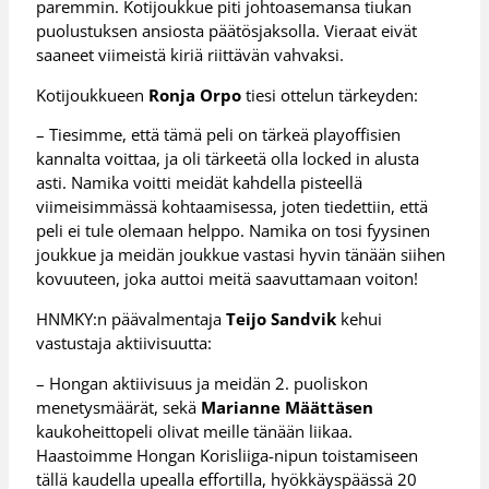
paremmin. Kotijoukkue piti johtoasemansa tiukan
puolustuksen ansiosta päätösjaksolla. Vieraat eivät
saaneet viimeistä kiriä riittävän vahvaksi.
Kotijoukkueen
Ronja Orpo
tiesi ottelun tärkeyden:
– Tiesimme, että tämä peli on tärkeä playoffisien
kannalta voittaa, ja oli tärkeetä olla locked in alusta
asti. Namika voitti meidät kahdella pisteellä
viimeisimmässä kohtaamisessa, joten tiedettiin, että
peli ei tule olemaan helppo. Namika on tosi fyysinen
joukkue ja meidän joukkue vastasi hyvin tänään siihen
kovuuteen, joka auttoi meitä saavuttamaan voiton!
HNMKY:n päävalmentaja
Teijo Sandvik
kehui
vastustaja aktiivisuutta:
– Hongan aktiivisuus ja meidän 2. puoliskon
menetysmäärät, sekä
Marianne Määttäsen
kaukoheittopeli olivat meille tänään liikaa.
Haastoimme Hongan Korisliiga-nipun toistamiseen
tällä kaudella upealla effortilla, hyökkäyspäässä 20