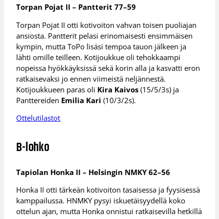
Torpan Pojat II – Pantterit 77–59
Torpan Pojat II otti kotivoiton vahvan toisen puoliajan
ansiosta. Pantterit pelasi erinomaisesti ensimmäisen
kympin, mutta ToPo lisäsi tempoa tauon jälkeen ja
lähti omille teilleen. Kotijoukkue oli tehokkaampi
nopeissa hyökkäyksissä sekä korin alla ja kasvatti eron
ratkaisevaksi jo ennen viimeistä neljännestä.
Kotijoukkueen paras oli
Kira Kaivos
(15/5/3s) ja
Panttereiden
Emilia Kari
(10/3/2s).
Ottelutilastot
B-lohko
Tapiolan Honka II – Helsingin NMKY 62–56
Honka II otti tärkeän kotivoiton tasaisessa ja fyysisessä
kamppailussa. HNMKY pysyi iskuetäisyydellä koko
ottelun ajan, mutta Honka onnistui ratkaisevilla hetkillä