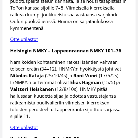
pudotuspelitaistelun kannalta, ja se nousi tasapisteisiin
ToPon kanssa sijoille 7–8. Viimeisellä kierroksella
ratkeaa kumpi joukkueista saa vastaansa sarjakärki
Oulun puolivälierissä. Huima on sarjataulukossa
kymmenentenä.
Ottelutilastot
Helsingin NMKY – Lappeenrannan NMKY 101–76
Namikoiden kohtaaminen ratkesi isäntien vahvaan
toiseen erään (34–12). HNMKY:n hyökkäystä johtivat
Nikolas Kataja
(25/10/4s) ja
Roni Vuori
(17/5/2s).
LrNMKY:n pirteimmät olivat
Elias Hagman
(15/5) ja
Valtteri Heiskanen
(12/8/10s). HNMKY pitää
hallussaan kuudetta sijaa ja odottaa vastustajansa
ratkeamista puolivälieriin viimeisen kierroksen
tulosten perusteella. Lappeenranta sijoittuu sarjassa
sijalle 11.
Ottelutilastot