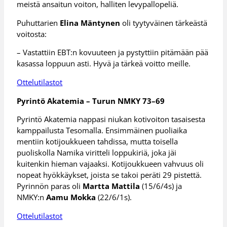
meistä ansaitun voiton, halliten levypallopeliä.
Puhuttarien
Elina Mäntynen
oli tyytyväinen tärkeästä
voitosta:
– Vastattiin EBT:n kovuuteen ja pystyttiin pitämään pää
kasassa loppuun asti. Hyvä ja tärkeä voitto meille.
Ottelutilastot
Pyrintö Akatemia – Turun NMKY 73–69
Pyrintö Akatemia nappasi niukan kotivoiton tasaisesta
kamppailusta Tesomalla. Ensimmäinen puoliaika
mentiin kotijoukkueen tahdissa, mutta toisella
puoliskolla Namika viritteli loppukiriä, joka jäi
kuitenkin hieman vajaaksi. Kotijoukkueen vahvuus oli
nopeat hyökkäykset, joista se takoi peräti 29 pistettä.
Pyrinnön paras oli
Martta Mattila
(15/6/4s) ja
NMKY:n
Aamu Mokka
(22/6/1s).
Ottelutilastot