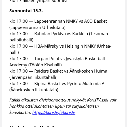
klo 17 alkaen ympäri Suomea.
Sunnuntai 15.3.
klo 17:00 — Lappeenrannan NMKY vs ACO Basket
(Lappeenrannan Urheilutalo)
klo 17:00 — Raholan Pyrkivä vs Karkkila (Tesoman
palloiluhalli)
klo 17:00 — HBA-Märsky vs Helsingin NMKY (Urhea-
halli)
klo 17:00 — Torpan Pojat vs Jyväskylä Basketball
Academy (Töölön Kisahalli)
klo 17:00 — Raiders Basket vs Äänekosken Huima
(Järvenpään liikuntahalli)
klo 17:00 — Kipinä Basket vs Pyrintö Akatemia A
(Äänekosken liikuntatalo)
Kaikki aikuisten divisioonaottelut näkyvät KorisTV:ssä! Voit
hankkia ottelukohtaisen lipun tai sarjakohtaisen
kausikortin.
https://koristv.fi/koristv