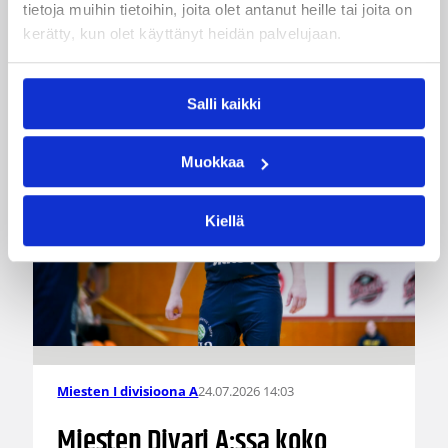
tietoja muihin tietoihin, joita olet antanut heille tai joita on
kerätty, kun olet käyttänyt heidän palvelujaan.
Katso myös
Salli kaikki
Muokkaa
Kiellä
24.07.2026 14:03
Miesten I divisioona A
Miesten Divari A:ssa koko