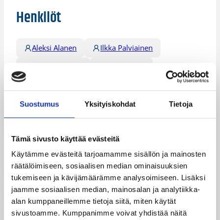
Henkilöt
Aleksi Alanen
Ilkka Palviainen
Jussi Immonen
Petri Selkee
Teemu Laine
Valtteri Mäkäläinen
Suostumus
Yksityiskohdat
Tietoja
Vesa Heinonen
Kategoriat
Tämä sivusto käyttää evästeitä
Käytämme evästeitä tarjoamamme sisällön ja mainosten
Miesten I divisioona A
räätälöimiseen, sosiaalisen median ominaisuuksien
tukemiseen ja kävijämäärämme analysoimiseen. Lisäksi
Miesten I divisioona B
Sarjat
jaamme sosiaalisen median, mainosalan ja analytiikka-
alan kumppaneillemme tietoja siitä, miten käytät
sivustoamme. Kumppanimme voivat yhdistää näitä