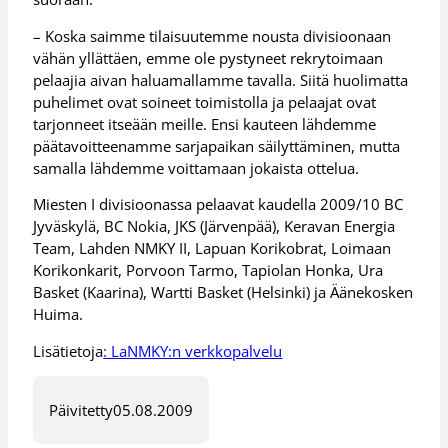
– Koska saimme tilaisuutemme nousta divisioonaan
vähän yllättäen, emme ole pystyneet rekrytoimaan
pelaajia aivan haluamallamme tavalla. Siitä huolimatta
puhelimet ovat soineet toimistolla ja pelaajat ovat
tarjonneet itseään meille. Ensi kauteen lähdemme
päätavoitteenamme sarjapaikan säilyttäminen, mutta
samalla lähdemme voittamaan jokaista ottelua.
Miesten I divisioonassa pelaavat kaudella 2009/10 BC
Jyväskylä, BC Nokia, JKS (Järvenpää), Keravan Energia
Team, Lahden NMKY II, Lapuan Korikobrat, Loimaan
Korikonkarit, Porvoon Tarmo, Tapiolan Honka, Ura
Basket (Kaarina), Wartti Basket (Helsinki) ja Äänekosken
Huima.
Lisätietoja
: LaNMKY:n verkkopalvelu
Päivitetty
05.08.2009