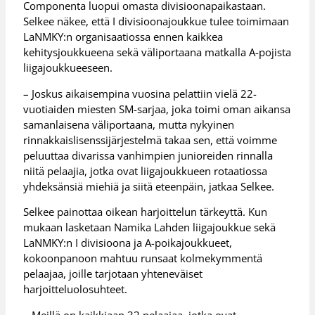
Componenta luopui omasta divisioonapaikastaan.
Selkee näkee, että I divisioonajoukkue tulee toimimaan
LaNMKY:n organisaatiossa ennen kaikkea
kehitysjoukkueena sekä väliportaana matkalla A-pojista
liigajoukkueeseen.
– Joskus aikaisempina vuosina pelattiin vielä 22-
vuotiaiden miesten SM-sarjaa, joka toimi oman aikansa
samanlaisena väliportaana, mutta nykyinen
rinnakkaislisenssijärjestelmä takaa sen, että voimme
peluuttaa divarissa vanhimpien junioreiden rinnalla
niitä pelaajia, jotka ovat liigajoukkueen rotaatiossa
yhdeksänsiä miehiä ja siitä eteenpäin, jatkaa Selkee.
Selkee painottaa oikean harjoittelun tärkeyttä. Kun
mukaan lasketaan Namika Lahden liigajoukkue sekä
LaNMKY:n I divisioona ja A-poikajoukkueet,
kokoonpanoon mahtuu runsaat kolmekymmentä
pelaajaa, joille tarjotaan yhteneväiset
harjoitteluolosuhteet.
– Meillä on kaikkiaan 32 pelaajaa, jotka ovat