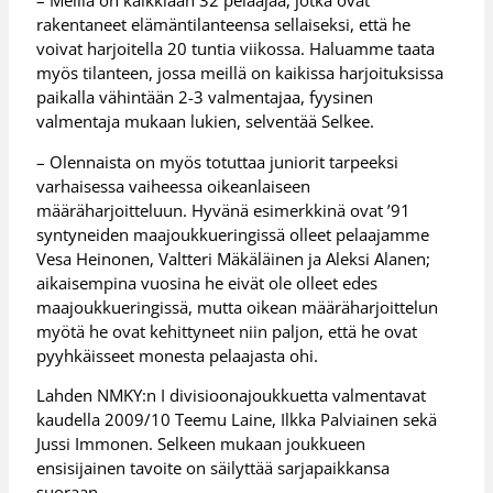
rakentaneet elämäntilanteensa sellaiseksi, että he
voivat harjoitella 20 tuntia viikossa. Haluamme taata
myös tilanteen, jossa meillä on kaikissa harjoituksissa
paikalla vähintään 2-3 valmentajaa, fyysinen
valmentaja mukaan lukien, selventää Selkee.
– Olennaista on myös totuttaa juniorit tarpeeksi
varhaisessa vaiheessa oikeanlaiseen
määräharjoitteluun. Hyvänä esimerkkinä ovat ’91
syntyneiden maajoukkueringissä olleet pelaajamme
Vesa Heinonen, Valtteri Mäkäläinen ja Aleksi Alanen;
aikaisempina vuosina he eivät ole olleet edes
maajoukkueringissä, mutta oikean määräharjoittelun
myötä he ovat kehittyneet niin paljon, että he ovat
pyyhkäisseet monesta pelaajasta ohi.
Lahden NMKY:n I divisioonajoukkuetta valmentavat
kaudella 2009/10 Teemu Laine, Ilkka Palviainen sekä
Jussi Immonen. Selkeen mukaan joukkueen
ensisijainen tavoite on säilyttää sarjapaikkansa
suoraan.