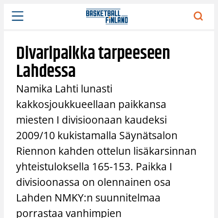
Siirry
sisältöön
Divaripaikka tarpeeseen
Lahdessa
Namika Lahti lunasti
kakkosjoukkueellaan paikkansa
miesten I divisioonaan kaudeksi
2009/10 kukistamalla Säynätsalon
Riennon kahden ottelun lisäkarsinnan
yhteistuloksella 165-153. Paikka I
divisioonassa on olennainen osa
Lahden NMKY:n suunnitelmaa
porrastaa vanhimpien