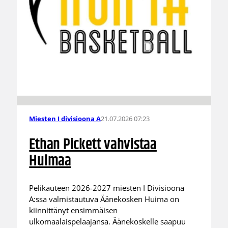
21.07.2026 07:23
Miesten I divisioona A
Ethan Pickett vahvistaa
Huimaa
Pelikauteen 2026-2027 miesten I Divisioona
A:ssa valmistautuva Äänekosken Huima on
kiinnittänyt ensimmäisen
ulkomaalaispelaajansa. Äänekoskelle saapuu