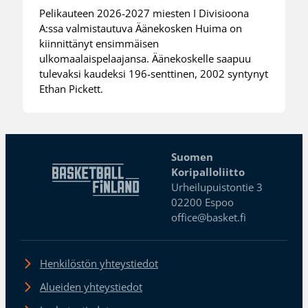
Pelikauteen 2026-2027 miesten I Divisioona
A:ssa valmistautuva Äänekosken Huima on
kiinnittänyt ensimmäisen
ulkomaalaispelaajansa. Äänekoskelle saapuu
tulevaksi kaudeksi 196-senttinen, 2002 syntynyt
Ethan Pickett.
Suomen
Koripalloliitto
Urheilupuistontie 3
02200 Espoo
office@basket.fi
Henkilöstön yhteystiedot
Alueiden yhteystiedot