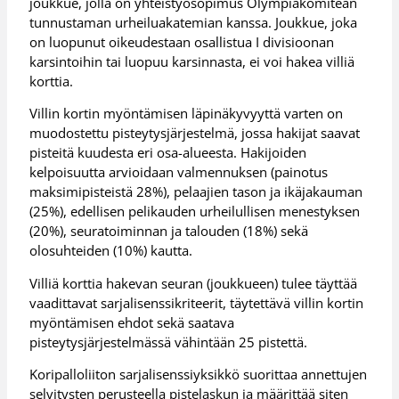
joukkue, jolla on yhteistyösopimus Olympiakomitean
tunnustaman urheiluakatemian kanssa. Joukkue, joka
on luopunut oikeudestaan osallistua I divisioonan
karsintoihin tai luopuu karsinnasta, ei voi hakea villiä
korttia.
Villin kortin myöntämisen läpinäkyvyyttä varten on
muodostettu pisteytysjärjestelmä, jossa hakijat saavat
pisteitä kuudesta eri osa-alueesta. Hakijoiden
kelpoisuutta arvioidaan valmennuksen (painotus
maksimipisteistä 28%), pelaajien tason ja ikäjakauman
(25%), edellisen pelikauden urheilullisen menestyksen
(20%), seuratoiminnan ja talouden (18%) sekä
olosuhteiden (10%) kautta.
Villiä korttia hakevan seuran (joukkueen) tulee täyttää
vaadittavat sarjalisenssikriteerit, täytettävä villin kortin
myöntämisen ehdot sekä saatava
pisteytysjärjestelmässä vähintään 25 pistettä.
Koripalloliiton sarjalisenssiyksikkö suorittaa annettujen
selvitysten perusteella pistelaskun ja määrittää siten