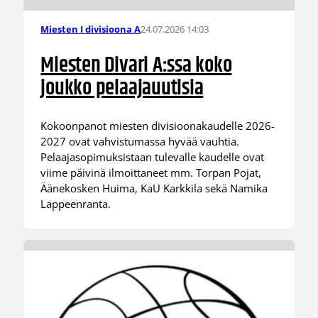
24.07.2026 14:03
Miesten I divisioona A
Miesten Divari A:ssa koko
joukko pelaajauutisia
Kokoonpanot miesten divisioonakaudelle 2026-
2027 ovat vahvistumassa hyvää vauhtia.
Pelaajasopimuksistaan tulevalle kaudelle ovat
viime päivinä ilmoittaneet mm. Torpan Pojat,
Äänekosken Huima, KaU Karkkila sekä Namika
Lappeenranta.