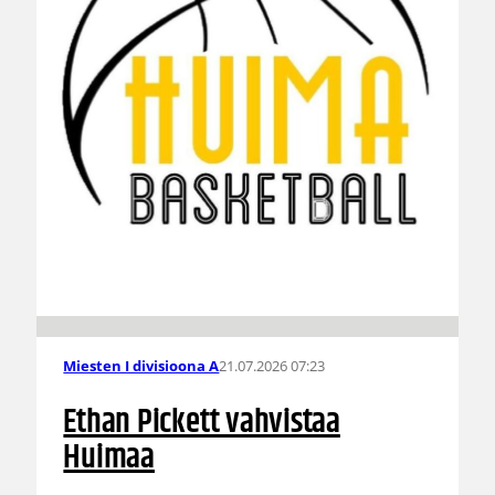
21.07.2026 07:23
Miesten I divisioona A
Ethan Pickett vahvistaa
Huimaa