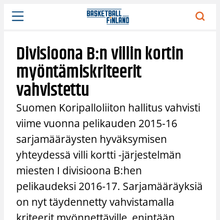
Siirry
sisältöön
Divisioona B:n villin kortin
myöntämiskriteerit
vahvistettu
Suomen Koripalloliiton hallitus vahvisti
viime vuonna pelikauden 2015-16
sarjamääräysten hyväksymisen
yhteydessä villi kortti -järjestelmän
miesten I divisioona B:hen
pelikaudeksi 2016-17. Sarjamääräyksiä
on nyt täydennetty vahvistamalla
kriteerit myönnettäville, enintään