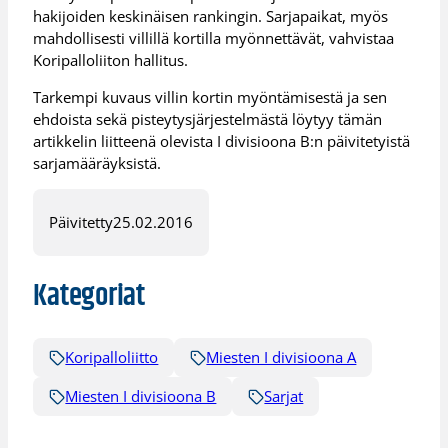
hakijoiden keskinäisen rankingin. Sarjapaikat, myös
mahdollisesti villillä kortilla myönnettävät, vahvistaa
Koripalloliiton hallitus.
Tarkempi kuvaus villin kortin myöntämisestä ja sen
ehdoista sekä pisteytysjärjestelmästä löytyy tämän
artikkelin liitteenä olevista I divisioona B:n päivitetyistä
sarjamääräyksistä.
Päivitetty
25.02.2016
Kategoriat
Koripalloliitto
Miesten I divisioona A
Miesten I divisioona B
Sarjat