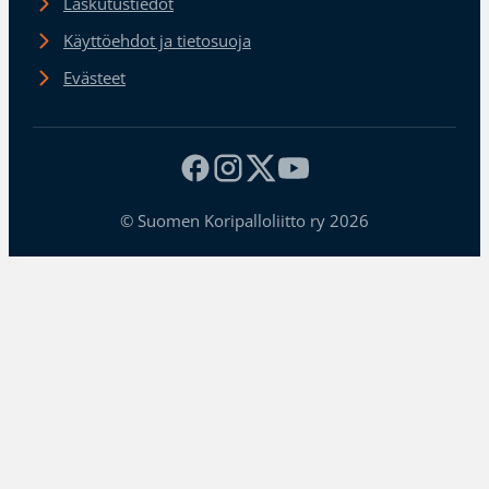
Laskutustiedot
Käyttöehdot ja tietosuoja
Evästeet
© Suomen Koripalloliitto ry 2026