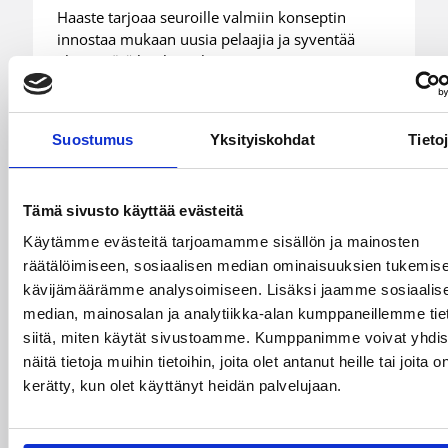
Haaste tarjoaa seuroille valmiin konseptin
innostaa mukaan uusia pelaajia ja syventää
yhteistyötä koulujen kanssa.
Suostumus
Yksityiskohdat
Tieto
Tämä sivusto käyttää evästeitä
Käytämme evästeitä tarjoamamme sisällön ja mainosten
räätälöimiseen, sosiaalisen median ominaisuuksien tukemise
kävijämäärämme analysoimiseen. Lisäksi jaamme sosiaalis
median, mainosalan ja analytiikka-alan kumppaneillemme tie
siitä, miten käytät sivustoamme. Kumppanimme voivat yhdis
03.08.2026 15:25
näitä tietoja muihin tietoihin, joita olet antanut heille tai joita o
Koripalloliitto
kerätty, kun olet käyttänyt heidän palvelujaan.
Game On – Markkinoinnin
mestariksi -koulutus