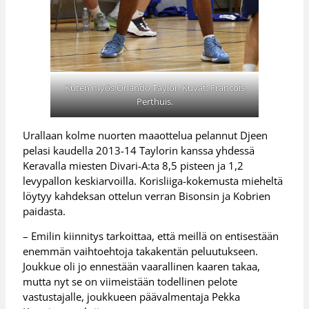
Kuten myös Orlando Taylor. Kuvat: Francois
Perthuis.
Urallaan kolme nuorten maaottelua pelannut Djeen
pelasi kaudella 2013-14 Taylorin kanssa yhdessä
Keravalla miesten Divari-A:ta 8,5 pisteen ja 1,2
levypallon keskiarvoilla. Korisliiga-kokemusta mieheltä
löytyy kahdeksan ottelun verran Bisonsin ja Kobrien
paidasta.
– Emilin kiinnitys tarkoittaa, että meillä on entisestään
enemmän vaihtoehtoja takakentän peluutukseen.
Joukkue oli jo ennestään vaarallinen kaaren takaa,
mutta nyt se on viimeistään todellinen pelote
vastustajalle, joukkueen päävalmentaja Pekka