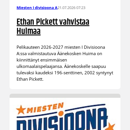
21.07.2026 07:23
Miesten I divisioona A
Ethan Pickett vahvistaa
Huimaa
Pelikauteen 2026-2027 miesten I Divisioona
A:ssa valmistautuva Äänekosken Huima on
kiinnittänyt ensimmäisen
ulkomaalaispelaajansa. Äänekoskelle saapuu
tulevaksi kaudeksi 196-senttinen, 2002 syntynyt
Ethan Pickett.