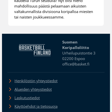
kaudella Turun seudulla? Nyt olisi hieno
mahdollisuus päästä pelaamaan aikuisten
valtakunnallista divisioona koripalloa miesten
tai naisten joukkueessamme.
Suomen
Koripalloliitto
Urheilupuistontie 3
02200 Espoo
office@basket.fi
Henkilöstön yhteystiedot
Alueiden yhteystiedot
Laskutustiedot
Käyttöehdot ja tietosuoja