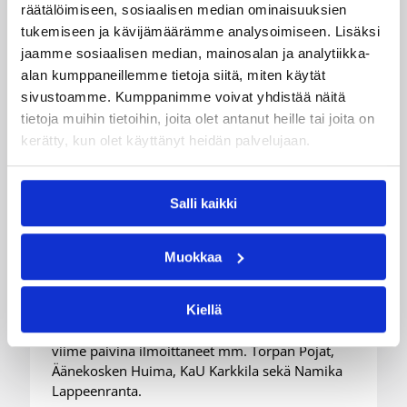
räätälöimiseen, sosiaalisen median ominaisuuksien
tukemiseen ja kävijämäärämme analysoimiseen. Lisäksi
jaamme sosiaalisen median, mainosalan ja analytiikka-
alan kumppaneillemme tietoja siitä, miten käytät
sivustoamme. Kumppanimme voivat yhdistää näitä
tietoja muihin tietoihin, joita olet antanut heille tai joita on
kerätty, kun olet käyttänyt heidän palvelujaan.
24.07.2026 14:03
Miesten I divisioona A
Miesten Divari A:ssa koko
Salli kaikki
joukko pelaajauutisia
Muokkaa
Kokoonpanot miesten divisioonakaudelle 2026-
2027 ovat vahvistumassa hyvää vauhtia.
Kiellä
Pelaajasopimuksistaan tulevalle kaudelle ovat
viime päivinä ilmoittaneet mm. Torpan Pojat,
Äänekosken Huima, KaU Karkkila sekä Namika
Lappeenranta.