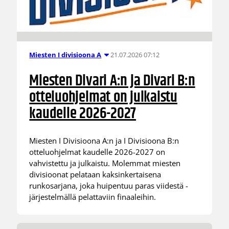
21.07.2026 07:12
Miesten I divisioona A
Miesten Divari A:n ja Divari B:n
otteluohjelmat on julkaistu
kaudelle 2026-2027
Miesten I Divisioona A:n ja I Divisioona B:n
otteluohjelmat kaudelle 2026-2027 on
vahvistettu ja julkaistu. Molemmat miesten
divisioonat pelataan kaksinkertaisena
runkosarjana, joka huipentuu paras viidestä -
järjestelmällä pelattaviin finaaleihin.