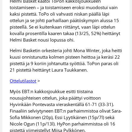
Helmi Basket kaatoi ToPon kakkosjoukkueen
toistamiseen – ja toistamiseen eroksi muodostui vain
kaksi pistettä. ToPo oli vahvasti niskan päällä läpi
ottelun ja se johti parhaillaan päätöskympin alussa 15
pisteellä. Se ei kuitenkaan riittänyt, vaan läpi ottelun
kovalla prosentilla kaaren takaa (13/25, 52%) heittänyt
Helmi Basket nousi lopussa ohi.
Helmi Basketin orkesteria johti Mona Winter, joka heitti
kuusi onnistunutta kolmen pisteen heittoa ja keräsi 22
pistettä ja 9 koriin johtanutta syöttöä. ToPon paras oli
21 pistettä heittänyt Laura Tuukkanen.
Ottelutilastot
>
Myös EBT:n kakkosjoukkue esitti tiistaina
nousujohteisen ottelun, joka päättyi voittoon
Hyvinkään Pontevasta vieraskentällä 61-71 (33-31).
Finaaliin selviytyneen EBT:n parhaimmistoa olivat Sara-
Sofia Mikkonen (20p), Essi Lyytikäinen (15p/7l) sekä
Nicole Ogun (11p/13l). HyPon parhaimmistoa oli 16
pistettä viimeistellyt Miisa Pylkkönen.