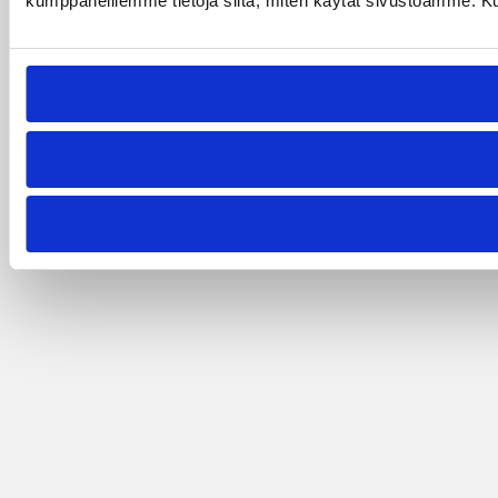
kumppaneillemme tietoja siitä, miten käytät sivustoamme. Kumpp