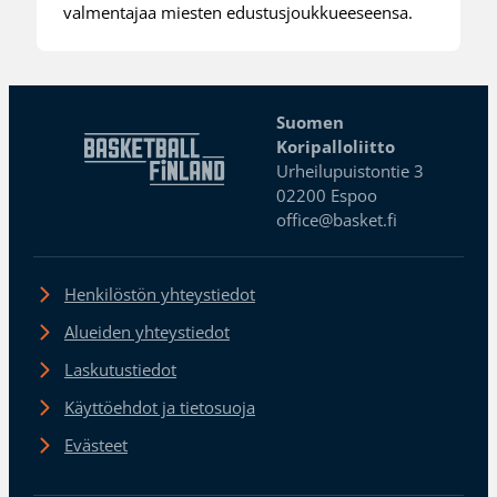
valmentajaa miesten edustusjoukkueeseensa.
Suomen
Koripalloliitto
Urheilupuistontie 3
02200 Espoo
office@basket.fi
Henkilöstön yhteystiedot
Alueiden yhteystiedot
Laskutustiedot
Käyttöehdot ja tietosuoja
Evästeet