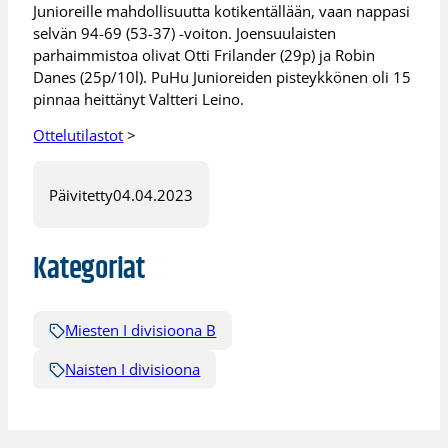
Junioreille mahdollisuutta kotikentällään, vaan nappasi
selvän 94-69 (53-37) -voiton. Joensuulaisten
parhaimmistoa olivat Otti Frilander (29p) ja Robin
Danes (25p/10l). PuHu Junioreiden pisteykkönen oli 15
pinnaa heittänyt Valtteri Leino.
Ottelutilastot
>
Päivitetty
04.04.2023
Kategoriat
Miesten I divisioona B
Naisten I divisioona