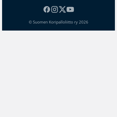
© Suomen Koripalloliitto ry 2026