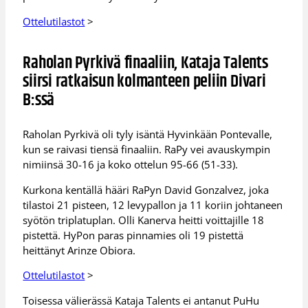
Ottelutilastot
>
Raholan Pyrkivä finaaliin, Kataja Talents
siirsi ratkaisun kolmanteen peliin Divari
B:ssä
Raholan Pyrkivä oli tyly isäntä Hyvinkään Pontevalle,
kun se raivasi tiensä finaaliin. RaPy vei avauskympin
nimiinsä 30-16 ja koko ottelun 95-66 (51-33).
Kurkona kentällä hääri RaPyn David Gonzalvez, joka
tilastoi 21 pisteen, 12 levypallon ja 11 koriin johtaneen
syötön triplatuplan. Olli Kanerva heitti voittajille 18
pistettä. HyPon paras pinnamies oli 19 pistettä
heittänyt Arinze Obiora.
Ottelutilastot
>
Toisessa välierässä Kataja Talents ei antanut PuHu