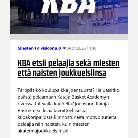
09.07.2026 14:46
Miesten I divisioona B
KBA etsii pelaajia sekä miesten
että naisten joukkueisiinsa
Tärppäsikö koulupaikka Joensuusta? Haluaisitko
päästä pelaamaan Kataja Basket Academyn
riveissä tulevalla kaudella? Joensuun Kataja
Basket etsii lisää tavoitteellisesta
kilpakoripallosta kiinnostuneita motivoituneita
pelaajia niin naisten, kuin miesten
akatemiajoukkueisiinsa!