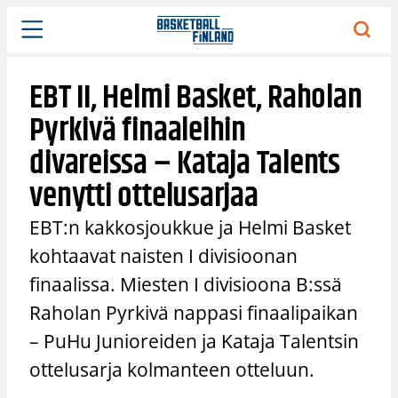
Siirry
sisältöön
EBT II, Helmi Basket, Raholan
Pyrkivä finaaleihin
divareissa – Kataja Talents
venytti ottelusarjaa
EBT:n kakkosjoukkue ja Helmi Basket
kohtaavat naisten I divisioonan
finaalissa. Miesten I divisioona B:ssä
Raholan Pyrkivä nappasi finaalipaikan
– PuHu Junioreiden ja Kataja Talentsin
ottelusarja kolmanteen otteluun.