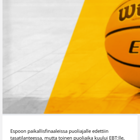
Espoon paikallisfinaaleissa puoliajalle edettiin
tasatilanteessa, mutta toinen puoliaika kuului EBT:lle,