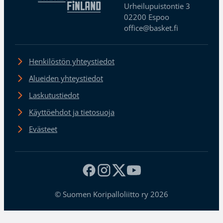
Urheilupuistontie 3
02200 Espoo
office@basket.fi
Henkilöstön yhteystiedot
Alueiden yhteystiedot
Laskutustiedot
Käyttöehdot ja tietosuoja
Evästeet
© Suomen Koripalloliitto ry 2026