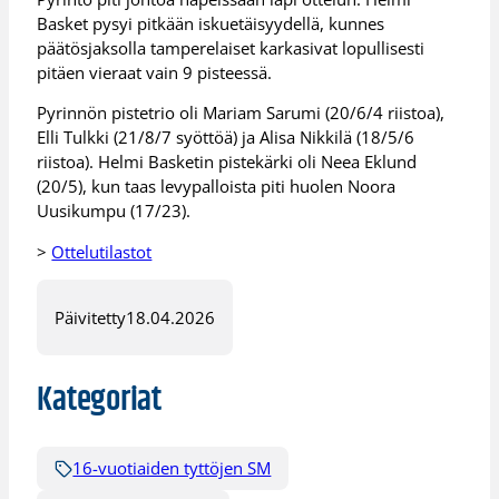
Basket pysyi pitkään iskuetäisyydellä, kunnes
päätösjaksolla tamperelaiset karkasivat lopullisesti
pitäen vieraat vain 9 pisteessä.
Pyrinnön pistetrio oli Mariam Sarumi (20/6/4 riistoa),
Elli Tulkki (21/8/7 syöttöä) ja Alisa Nikkilä (18/5/6
riistoa). Helmi Basketin pistekärki oli Neea Eklund
(20/5), kun taas levypalloista piti huolen Noora
Uusikumpu (17/23).
>
Ottelutilastot
Päivitetty
18.04.2026
Kategoriat
16-vuotiaiden tyttöjen SM