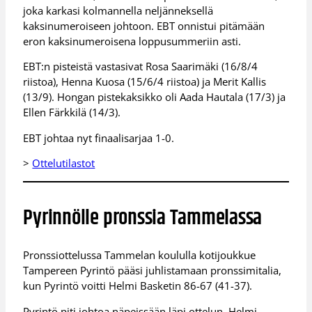
joka karkasi kolmannella neljänneksellä
kaksinumeroiseen johtoon. EBT onnistui pitämään
eron kaksinumeroisena loppusummeriin asti.
EBT:n pisteistä vastasivat Rosa Saarimäki (16/8/4
riistoa), Henna Kuosa (15/6/4 riistoa) ja Merit Kallis
(13/9). Hongan pistekaksikko oli Aada Hautala (17/3) ja
Ellen Färkkilä (14/3).
EBT johtaa nyt finaalisarjaa 1-0.
>
Ottelutilastot
Pyrinnölle pronssia Tammelassa
Pronssiottelussa Tammelan koululla kotijoukkue
Tampereen Pyrintö pääsi juhlistamaan pronssimitalia,
kun Pyrintö voitti Helmi Basketin 86-67 (41-37).
Pyrintö piti johtoa näpeissään läpi ottelun. Helmi