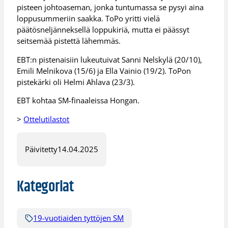
pisteen johtoaseman, jonka tuntumassa se pysyi aina
loppusummeriin saakka. ToPo yritti vielä
päätösneljänneksellä loppukiriä, mutta ei päässyt
seitsemää pistettä lähemmäs.
EBT:n pistenaisiin lukeutuivat Sanni Nelskylä (20/10),
Emili Melnikova (15/6) ja Ella Vainio (19/2). ToPon
pistekärki oli Helmi Ahlava (23/3).
EBT kohtaa SM-finaaleissa Hongan.
>
Ottelutilastot
Päivitetty
14.04.2025
Kategoriat
19-vuotiaiden tyttöjen SM