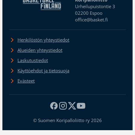
Urheilupuistontie 3
02200 Espoo
office@basket.fi
Henkilöstön yhteystiedot
Alueiden yhteystiedot
Laskutustiedot
Käyttöehdot ja tietosuoja
Evästeet
© Suomen Koripalloliitto ry 2026