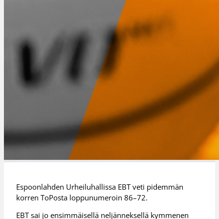
Espoonlahden Urheiluhallissa EBT veti pidemmän
korren ToPosta loppunumeroin 86–72.
EBT sai jo ensimmäisellä neljänneksellä kymmenen