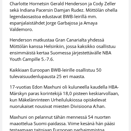
Charlotte Hornetsin Gerald Henderson ja Cody Zeller
sekä Indiana Pacersin Damjan Rudez. Möttölän ohella
legendaosastoa edustavat BWB-leirillä mm.
espanjalaistähdet Jorge Garbajosa ja Amaya
Valdemoro.
Henderson matkustaa Gran Canarialta yhdessä
Möttölän kanssa Helsinkiin, jossa kaksikko osallistuu
ensimmäistä kertaa Suomessa järjestettävälle NBA
Youth Campille 5.-7.6.
Kaikkiaan Euroopan BWB-leirille osallistuu 50
tulevaisuudenlupausta 25 eri maasta.
17-vuotias Edon Maxhuni oli kuluneella kaudella HBA-
Märskyn paras korintekijä 18,0 pisteen keskiarvollaan,
kun Mäkelänrinteen Urheilulukiossa opiskelevat
nuorukaiset nousivat miesten Divisioona A:han.
Maxhuni on pelannut tähän mennessä 54 nuorten
maaottelua Suomi-paidassa. Viime kesänä hän pääsi
testaamaan taitojaan Euroopan parhaimmistoa