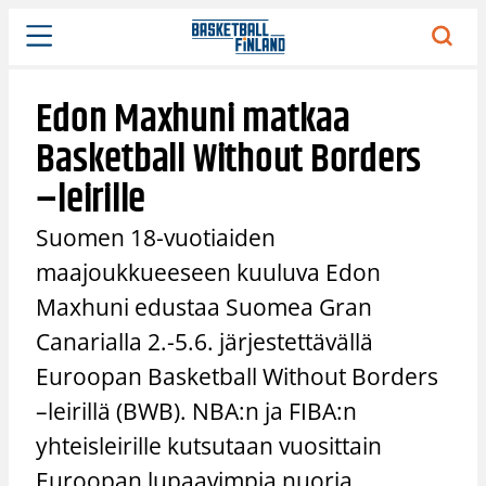
Siirry
sisältöön
Edon Maxhuni matkaa
Basketball Without Borders
–leirille
Suomen 18-vuotiaiden
maajoukkueeseen kuuluva Edon
Maxhuni edustaa Suomea Gran
Canarialla 2.-5.6. järjestettävällä
Euroopan Basketball Without Borders
–leirillä (BWB). NBA:n ja FIBA:n
yhteisleirille kutsutaan vuosittain
Euroopan lupaavimpia nuoria