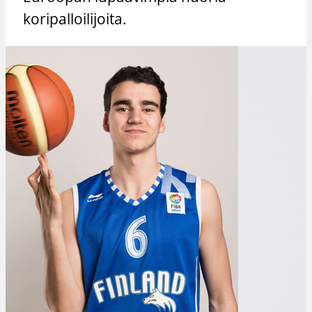
koripalloilijoita.