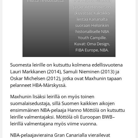
mutta 18-vuotiaissa.
mm. Hanno Möttölä
ja Gerald Henderson
(kuvassa). Kaksikko
lentää Kanarialta
suoraan Helsinkiin
historialliselle NBA
Youth Campille.
Kuvat: Oma Design,
FIBA Europe, NBA.
Suomesta leirille on kutsuttu kolmena edellisvuotena
Lauri Markkanen (2014), Samuli Nieminen (2013) ja
Oskar Michelsen (2012), jotka ovat Maxhunin tapaan
pelanneet HBA-Märskyssä.
Maxhunin lisäksi leirillä on myös toinen
suomalaisedustaja, sillä Suomen kaikkien aikojen
ensimmäinen NBA-pelaaja Hanno Möttölä on kutsuttu
leirille valmentajaksi. Möttölä oli Euroopan BWB–
leirillä valmentajana myös viime vuonna.
NBA-pelaajavieraina Gran Canarialla vierailevat