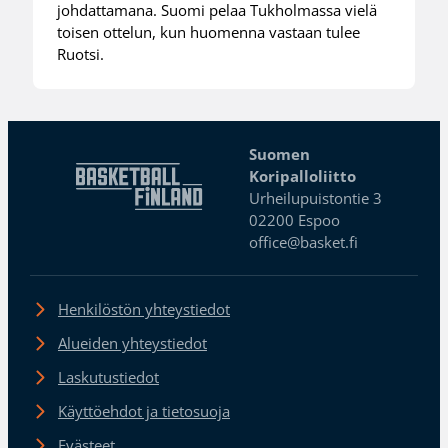
johdattamana. Suomi pelaa Tukholmassa vielä
toisen ottelun, kun huomenna vastaan tulee
Ruotsi.
Suomen
Koripalloliitto
Urheilupuistontie 3
02200 Espoo
office@basket.fi
Henkilöstön yhteystiedot
Alueiden yhteystiedot
Laskutustiedot
Käyttöehdot ja tietosuoja
Evästeet