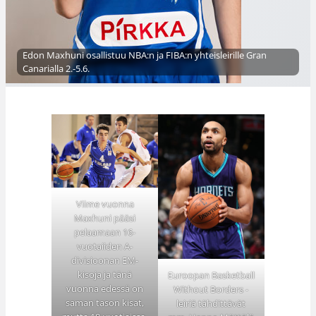
Edon Maxhuni osallistuu NBA:n ja FIBA:n yhteisleirille Gran
Canarialla 2.-5.6.
Viime vuonna
Maxhuni pääsi
pelaamaan 16-
vuotaiiden A-
divisioonan EM-
kisoja ja tänä
Euroopan Basketball
vuonna edessä on
Without Borders -
saman tason kisat,
leiriä tähdittävät