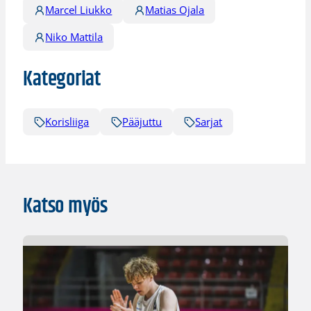
Marcel Liukko
Matias Ojala
Niko Mattila
Kategoriat
Korisliiga
Pääjuttu
Sarjat
Katso myös