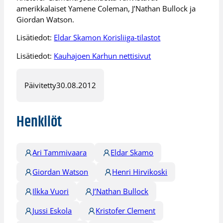
amerikkalaiset Yamene Coleman, J’Nathan Bullock ja
Giordan Watson.
Lisätiedot:
Eldar Skamon Korisliiga-tilastot
Lisätiedot:
Kauhajoen Karhun nettisivut
Päivitetty
30.08.2012
Henkilöt
Ari Tammivaara
Eldar Skamo
Giordan Watson
Henri Hirvikoski
Ilkka Vuori
J’Nathan Bullock
Jussi Eskola
Kristofer Clement