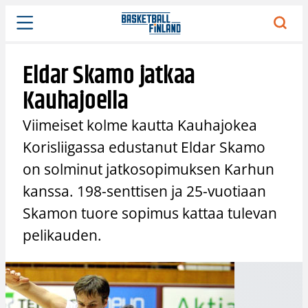
Siirry
sisältöön
Eldar Skamo jatkaa
Kauhajoella
Viimeiset kolme kautta Kauhajokea
Korisliigassa edustanut Eldar Skamo
on solminut jatkosopimuksen Karhun
kanssa. 198-senttisen ja 25-vuotiaan
Skamon tuore sopimus kattaa tulevan
pelikauden.