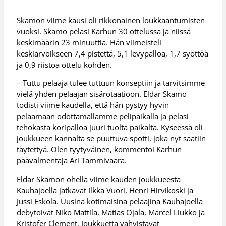
Skamon viime kausi oli rikkonainen loukkaantumisten
vuoksi. Skamo pelasi Karhun 30 ottelussa ja niissä
keskimäärin 23 minuuttia. Hän viimeisteli
keskiarvoikseen 7,4 pistettä, 5,1 levypalloa, 1,7 syöttöä
ja 0,9 riistoa ottelu kohden.
– Tuttu pelaaja tulee tuttuun konseptiin ja tarvitsimme
vielä yhden pelaajan sisärotaatioon. Eldar Skamo
todisti viime kaudella, että hän pystyy hyvin
pelaamaan odottamallamme pelipaikalla ja pelasi
tehokasta koripalloa juuri tuolta paikalta. Kyseessä oli
joukkueen kannalta se puuttuva spotti, joka nyt saatiin
täytettyä. Olen tyytyväinen, kommentoi Karhun
päävalmentaja Ari Tammivaara.
Eldar Skamon ohella viime kauden joukkueesta
Kauhajoella jatkavat Ilkka Vuori, Henri Hirvikoski ja
Jussi Eskola. Uusina kotimaisina pelaajina Kauhajoella
debytoivat Niko Mattila, Matias Ojala, Marcel Liukko ja
Kristofer Clement. Joukkuetta vahvistavat