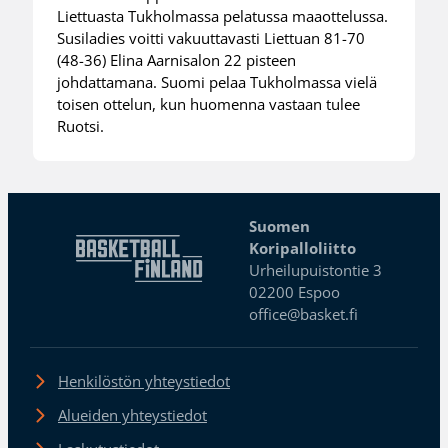
Liettuasta Tukholmassa pelatussa maaottelussa.
Susiladies voitti vakuuttavasti Liettuan 81-70
(48-36) Elina Aarnisalon 22 pisteen
johdattamana. Suomi pelaa Tukholmassa vielä
toisen ottelun, kun huomenna vastaan tulee
Ruotsi.
Suomen
Koripalloliitto
Urheilupuistontie 3
02200 Espoo
office@basket.fi
Henkilöstön yhteystiedot
Alueiden yhteystiedot