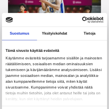
Suostumus
Yksityiskohdat
Tietoja
08.08.2026 00:37
EM-kilpailut
Tämä sivusto käyttää evästeitä
Käytämme evästeitä tarjoamamme sisällön ja mainosten
Suomen 16-vuotiaat pojat
räätälöimiseen, sosiaalisen median ominaisuuksien
voittivat Luxemburgin – EM-
tukemiseen ja kävijämäärämme analysoimiseen. Lisäksi
kisojen voittotili aukesi
jaamme sosiaalisen median, mainosalan ja analytiikka-
alan kumppaneillemme tietoja siitä, miten käytät
vakuuttavalla pelillä
sivustoamme. Kumppanimme voivat yhdistää näitä
tietoja muihin tietoihin, joita olet antanut heille tai joita on
Suomen 16-vuotiaat pojat ottivat vakuuttavan
kerätty, kun olet käyttänyt heidän palvelujaan.
85–45-voiton Luxemburgista B-divisioonan EM-