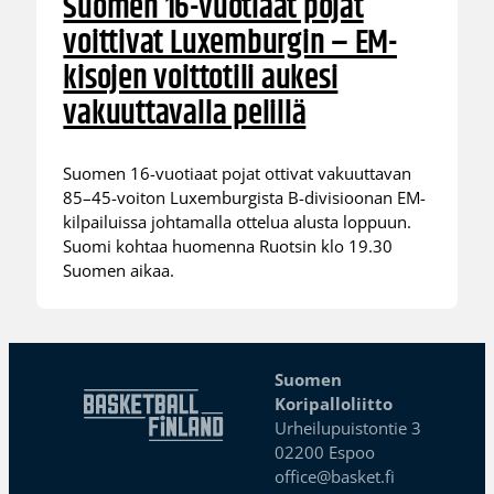
Suomen 16-vuotiaat pojat
voittivat Luxemburgin – EM-
kisojen voittotili aukesi
vakuuttavalla pelillä
Suomen 16-vuotiaat pojat ottivat vakuuttavan
85–45-voiton Luxemburgista B-divisioonan EM-
kilpailuissa johtamalla ottelua alusta loppuun.
Suomi kohtaa huomenna Ruotsin klo 19.30
Suomen aikaa.
Suomen
Koripalloliitto
Urheilupuistontie 3
02200 Espoo
office@basket.fi