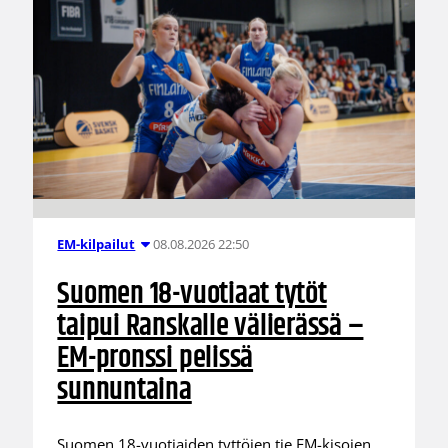
08.08.2026 22:50
EM-kilpailut
Suomen 18-vuotiaat tytöt
taipui Ranskalle välierässä –
EM-pronssi pelissä
sunnuntaina
Suomen 18-vuotiaiden tyttöjen tie EM-kisojen