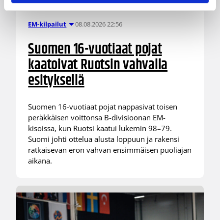
08.08.2026 22:56
EM-kilpailut
Suomen 16-vuotiaat pojat
kaatoivat Ruotsin vahvalla
esityksellä
Suomen 16-vuotiaat pojat nappasivat toisen
peräkkäisen voittonsa B-divisioonan EM-
kisoissa, kun Ruotsi kaatui lukemin 98–79.
Suomi johti ottelua alusta loppuun ja rakensi
ratkaisevan eron vahvan ensimmäisen puoliajan
aikana.