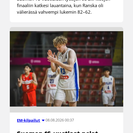
finaaliin katkesi lauantaina, kun Ranska oli
välierässä vahvempi lukemin 82–62.
08.08.2026 00:37
EM-kilpailut