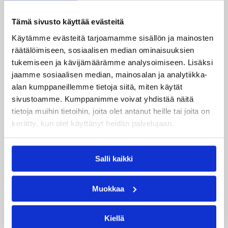
Naisten joukkue nappasi avauspäivänä kaksi
Tämä sivusto käyttää evästeitä
voittoa neljästä ottelustaan, kun taas miesten
Käytämme evästeitä tarjoamamme sisällön ja mainosten
joukkue haastoi vastustajiaan tiukoissa
räätälöimiseen, sosiaalisen median ominaisuuksien
kamppailuissa, mutta jäi tällä kertaa ilman
tukemiseen ja kävijämäärämme analysoimiseen. Lisäksi
voittoja.
jaamme sosiaalisen median, mainosalan ja analytiikka-
alan kumppaneillemme tietoja siitä, miten käytät
sivustoamme. Kumppanimme voivat yhdistää näitä
tietoja muihin tietoihin, joita olet antanut heille tai joita on
kerätty, kun olet käyttänyt heidän palvelujaan.
Salli kaikki
Muokkaa
Kiellä