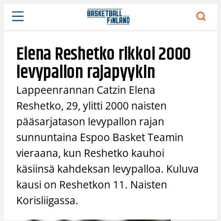
Siirry
sisältöön
Elena Reshetko rikkoi 2000
levypallon rajapyykin
Lappeenrannan Catzin Elena
Reshetko, 29, ylitti 2000 naisten
pääsarjatason levypallon rajan
sunnuntaina Espoo Basket Teamin
vieraana, kun Reshetko kauhoi
käsiinsä kahdeksan levypalloa. Kuluva
kausi on Reshetkon 11. Naisten
Korisliigassa.