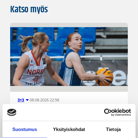
Katso myös
08.08.2026 22:58
3×3
Suomea edustavat 3×3-
joukkueet aloittivat Nordic Cup
Suostumus
Yksityiskohdat
Tietoja
-urakkansa Kööpenhaminassa