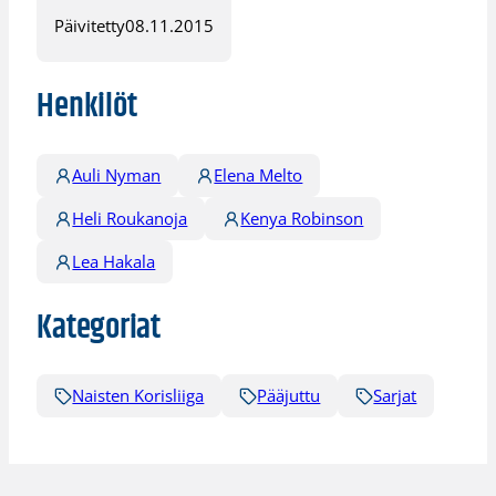
Päivitetty
08.11.2015
Henkilöt
Auli Nyman
Elena Melto
Heli Roukanoja
Kenya Robinson
Lea Hakala
Kategoriat
Naisten Korisliiga
Pääjuttu
Sarjat