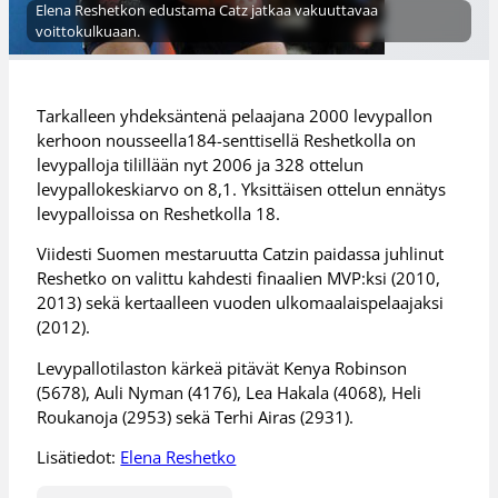
Elena Reshetkon edustama Catz jatkaa vakuuttavaa
voittokulkuaan.
Tarkalleen yhdeksäntenä pelaajana 2000 levypallon
kerhoon nousseella184-senttisellä Reshetkolla on
levypalloja tilillään nyt 2006 ja 328 ottelun
levypallokeskiarvo on 8,1. Yksittäisen ottelun ennätys
levypalloissa on Reshetkolla 18.
Viidesti Suomen mestaruutta Catzin paidassa juhlinut
Reshetko on valittu kahdesti finaalien MVP:ksi (2010,
2013) sekä kertaalleen vuoden ulkomaalaispelaajaksi
(2012).
Levypallotilaston kärkeä pitävät Kenya Robinson
(5678), Auli Nyman (4176), Lea Hakala (4068), Heli
Roukanoja (2953) sekä Terhi Airas (2931).
Lisätiedot:
Elena Reshetko