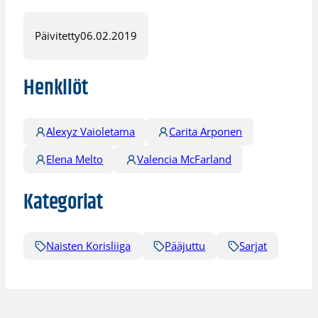
Päivitetty
06.02.2019
Henkilöt
Alexyz Vaioletama
Carita Arponen
Elena Melto
Valencia McFarland
Kategoriat
Naisten Korisliiga
Pääjuttu
Sarjat