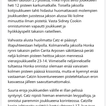
latoen tauluun 25 pistettä, mikä myös avitti joukkueen
heti 12 pisteen karkumatkalle. Toisella jaksolla
kotijoukkueen tahti hidastui huomattavasti molempien
joukkueiden juostessa jakson alussa liki kolme
minuuttia ilman pisteitä. Vasta Sidney Cookin
onnistuminen vapautti joukkueet ja
hyökkäyspelit takaisin raiteilleen.
Vahvasta alusta huolimatta Catz ei päässyt
iltapuhteestaan helpolla. Kolmannella jaksolla Honka
rynni takaisin peliin Carita Arposen säkittäessä peräti
neljä kolmen pisteen heittoa jakson mennessä
vierasjoukkueelle 23-14. Viimeiselle neljännekselle
tultaessa Honka onnistui olemaan enää vaivaisen
kolmen pisteen päässä kissoista, mutta ei kyennyt enää
vastaaman Catzin koventuneeseen pistetehtailuun eron
kasvaessa jälleen saavuttamattomaksi.
Suuria eroja joukkueiden välille ei illan pelissä
syntynyt. Catz nipisti hieman enemmän levypalloja, ja
onnistui paremmin joukkueena korinteossa. Catzille
koriin johtaneita syöttöjä kertyi yhteensä 17, kun taas