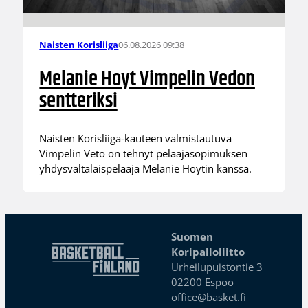
06.08.2026 09:38
Naisten Korisliiga
Melanie Hoyt Vimpelin Vedon
sentteriksi
Naisten Korisliiga-kauteen valmistautuva
Vimpelin Veto on tehnyt pelaajasopimuksen
yhdysvaltalaispelaaja Melanie Hoytin kanssa.
Suomen
Koripalloliitto
Urheilupuistontie 3
02200 Espoo
office@basket.fi