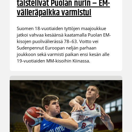
taistelivat Puolan nurin – EM-
välieräpaikka varmistui
Suomen 18-vuotiaiden tyttöjen maajoukkue
jatkoi vahvaa kesäänsä kaatamalla Puolan EM-
kisojen puolivälierässä 78–63. Voitto vei
Sudenpennut Euroopan neljän parhaan
joukkoon sekä varmisti paikan ensi kesän alle
19-vuotiaiden MM-kisoihin Kiinassa.