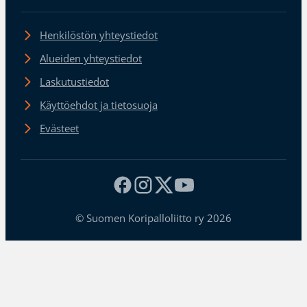
Henkilöstön yhteystiedot
Alueiden yhteystiedot
Laskutustiedot
Käyttöehdot ja tietosuoja
Evästeet
© Suomen Koripalloliitto ry 2026