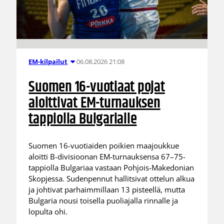
06.08.2026 21:08
EM-kilpailut
Suomen 16-vuotiaat pojat
aloittivat EM-turnauksen
tappiolla Bulgarialle
Suomen 16-vuotiaiden poikien maajoukkue
aloitti B-divisioonan EM-turnauksensa 67–75-
tappiolla Bulgariaa vastaan Pohjois-Makedonian
Skopjessa. Sudenpennut hallitsivat ottelun alkua
ja johtivat parhaimmillaan 13 pisteellä, mutta
Bulgaria nousi toisella puoliajalla rinnalle ja
lopulta ohi.