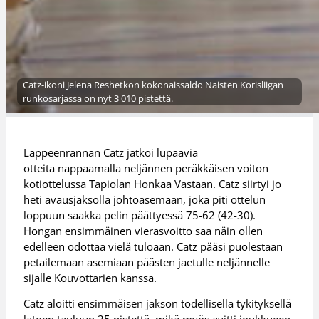
Catz-ikoni Jelena Reshetkon kokonaissaldo Naisten Korisliigan
runkosarjassa on nyt 3 010 pistettä.
Lappeenrannan Catz jatkoi lupaavia
otteita nappaamalla neljännen peräkkäisen voiton
kotiottelussa Tapiolan Honkaa Vastaan. Catz siirtyi jo
heti avausjaksolla johtoasemaan, joka piti ottelun
loppuun saakka pelin päättyessä 75-62 (42-30).
Hongan ensimmäinen vierasvoitto saa näin ollen
edelleen odottaa vielä tuloaan. Catz pääsi puolestaan
petailemaan asemiaan päästen jaetulle neljännelle
sijalle Kouvottarien kanssa.
Catz aloitti ensimmäisen jakson todellisella tykityksellä