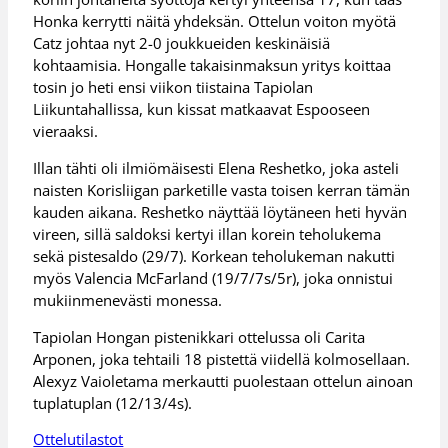
Honka kerrytti näitä yhdeksän. Ottelun voiton myötä
Catz johtaa nyt 2-0 joukkueiden keskinäisiä
kohtaamisia. Hongalle takaisinmaksun yritys koittaa
tosin jo heti ensi viikon tiistaina Tapiolan
Liikuntahallissa, kun kissat matkaavat Espooseen
vieraaksi.
Illan tähti oli ilmiömäisesti Elena Reshetko, joka asteli
naisten Korisliigan parketille vasta toisen kerran tämän
kauden aikana. Reshetko näyttää löytäneen heti hyvän
vireen, sillä saldoksi kertyi illan korein teholukema
sekä pistesaldo (29/7). Korkean teholukeman nakutti
myös Valencia McFarland (19/7/7s/5r), joka onnistui
mukiinmenevästi monessa.
Tapiolan Hongan pistenikkari ottelussa oli Carita
Arponen, joka tehtaili 18 pistettä viidellä kolmosellaan.
Alexyz Vaioletama merkautti puolestaan ottelun ainoan
tuplatuplan (12/13/4s).
Ottelutilastot